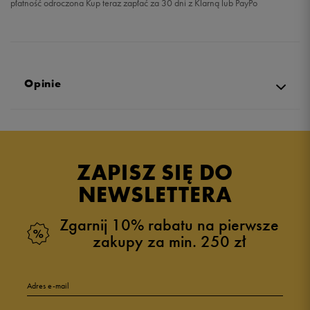
płatność odroczona Kup teraz zapłać za 30 dni z Klarną lub PayPo
Opinie
4.8
opinii klientów
337
z całego okresu
ZAPISZ SIĘ DO
zebranych i zweryfikowanych przez
NEWSLETTERA
Zgarnij 10% rabatu na pierwsze
zakupy za min. 250 zł
5
90%
Adres e-mail
4
6%