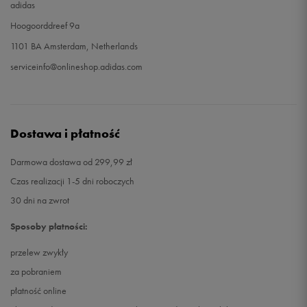
adidas
Hoogoorddreef 9a
46
29,5 cm
Powiadom o dostępności
1101 BA Amsterdam, Netherlands
46
29,5 cm
Powiadom o dostępności
serviceinfo@onlineshop.adidas.com
47
30,5 cm
Powiadom o dostępności
Dostawa i płatność
47 1/3
30,5 cm
Powiadom o dostępności
Darmowa dostawa od 299,99 zł
48
30,5 cm
Powiadom o dostępności
Czas realizacji 1-5 dni roboczych
30 dni na zwrot
Sposoby płatności:
przelew zwykły
za pobraniem
płatność online