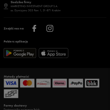
Siedziba firmy
Jak wybrać buty na zimę?
Stylizacje damskie
Sklepy stacjonarne
MARKETING INVESTMENT GROUP S.A.
os. Dywizjonu 303 Paw. 1, 31-871 Kraków
Więcej >
Klub 50 style
Regulamin sklepu 50 style
Praca
Regulamin aplikacji 50 style
Informacje o firmie
Więcej regulaminów >
Znajdź nas na
Pobierz aplikację
Metody płatności
Formy dostawy
Dostawa tylko na terenie Polski