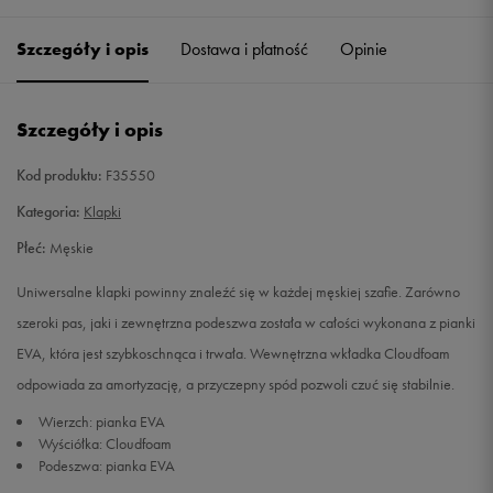
39
Powiadom o dostępności
Szczegóły i opis
Dostawa i płatność
Opinie
40,5
25,5 cm
Powiadom o dostępności
Szczegóły i opis
40 2/3
25,5 cm
Powiadom o dostępności
Kod produktu:
F35550
42
26,5 cm
Powiadom o dostępności
Kategoria:
Klapki
Płeć:
Męskie
42
26,5 cm
Powiadom o dostępności
Uniwersalne klapki powinny znaleźć się w każdej męskiej szafie. Zarówno
43
27,5 cm
Powiadom o dostępności
szeroki pas, jaki i zewnętrzna podeszwa została w całości wykonana z pianki
EVA, która jest szybkoschnąca i trwała. Wewnętrzna wkładka Cloudfoam
43 1/3
27,5 cm
Powiadom o dostępności
odpowiada za amortyzację, a przyczepny spód pozwoli czuć się stabilnie.
Wierzch: pianka EVA
44,5
28,5 cm
Powiadom o dostępności
Wyściółka: Cloudfoam
Podeszwa: pianka EVA
44 2/3
28,5 cm
Powiadom o dostępności