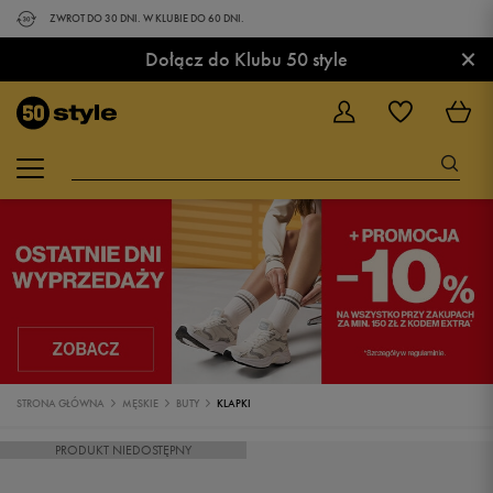
ZWROT DO 30 DNI. W KLUBIE DO 60 DNI.
×
Dołącz do Klubu 50 style
STRONA GŁÓWNA
MĘSKIE
BUTY
KLAPKI
PRODUKT NIEDOSTĘPNY