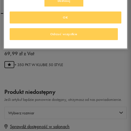
Dostosuj
OK
ADIDAS ADILETTE AQUA
Odrzuć wszystkie
4.8
(
337
)
69,99
zł
z Vat
+ 350 PKT W
KLUBIE 50 STYLE
Produkt niedostępny
Jeśli artykuł będzie ponownie dostępny, otrzymasz od nas powiadomienie.
Wybierz rozmiar
Sprawdź dostępność w salonach
Rozmiary EU
Rozmiary US