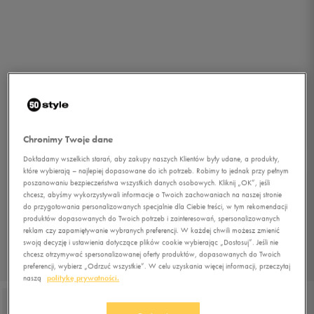
Chronimy Twoje dane
Dokładamy wszelkich starań, aby zakupy naszych Klientów były udane, a produkty,
które wybierają – najlepiej dopasowane do ich potrzeb. Robimy to jednak przy pełnym
poszanowaniu bezpieczeństwa wszystkich danych osobowych. Kliknij „OK”, jeśli
chcesz, abyśmy wykorzystywali informacje o Twoich zachowaniach na naszej stronie
do przygotowania personalizowanych specjalnie dla Ciebie treści, w tym rekomendacji
produktów dopasowanych do Twoich potrzeb i zainteresowań, spersonalizowanych
reklam czy zapamiętywanie wybranych preferencji. W każdej chwili możesz zmienić
swoją decyzję i ustawienia dotyczące plików cookie wybierając „Dostosuj”. Jeśli nie
chcesz otrzymywać spersonalizowanej oferty produktów, dopasowanych do Twoich
1/4
preferencji, wybierz „Odrzuć wszystkie”. W celu uzyskania więcej informacji, przeczytaj
naszą
politykę prywatności.