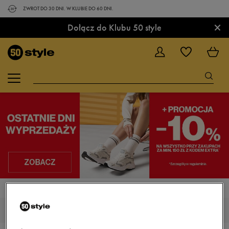
ZWROT DO 30 DNI. W KLUBIE DO 60 DNI.
×
Dołącz do Klubu 50 style
STRONA GŁÓWNA
ADIDAS AQUALETTE
MĘSKIE ADIDAS AQUALETTE