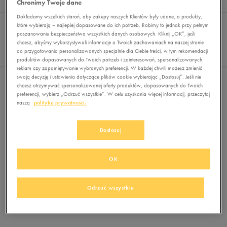
Chronimy Twoje dane
Wyników
0
Dokładamy wszelkich starań, aby zakupy naszych Klientów były udane, a produkty,
Sortuj:
FILTRUJ
które wybierają – najlepiej dopasowane do ich potrzeb. Robimy to jednak przy pełnym
REKOMENDOWANE
poszanowaniu bezpieczeństwa wszystkich danych osobowych. Kliknij „OK”, jeśli
Pokaż
chcesz, abyśmy wykorzystywali informacje o Twoich zachowaniach na naszej stronie
60
do przygotowania personalizowanych specjalnie dla Ciebie treści, w tym rekomendacji
z 0
produktów dopasowanych do Twoich potrzeb i zainteresowań, spersonalizowanych
reklam czy zapamiętywanie wybranych preferencji. W każdej chwili możesz zmienić
swoją decyzję i ustawienia dotyczące plików cookie wybierając „Dostosuj”. Jeśli nie
Nie wybrano filtrów
chcesz otrzymywać spersonalizowanej oferty produktów, dopasowanych do Twoich
preferencji, wybierz „Odrzuć wszystkie”. W celu uzyskania więcej informacji, przeczytaj
naszą
politykę prywatności.
Dostosuj
OK
Brak produktów do wyświetlenia
Zmień kryteria wyszukiwania lub
Odrzuć wszystkie
usuń wybrane filtry