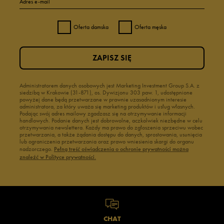
Adres e-mail
Oferta damska
Oferta męska
ZAPISZ SIĘ
Administratorem danych osobowych jest Marketing Investment Group S.A. z
siedzibą w Krakowie (31-871), os. Dywizjonu 303 paw. 1, udostępnione
powyżej dane będą przetwarzane w prawnie uzasadnionym interesie
administratora, za który uważa się marketing produktów i usług własnych.
Podając swój adres mailowy zgadzasz się na otrzymywanie informacji
handlowych. Podanie danych jest dobrowolne, aczkolwiek niezbędne w celu
otrzymywania newslettera. Każdy ma prawo do zgłoszenia sprzeciwu wobec
przetwarzania, a także żądania dostępu do danych, sprostowania, usunięcia
lub ograniczenia przetwarzania oraz prawo wniesienia skargi do organu
nadzorczego.
Pełną treść oświadczenia o ochronie prywatności można
znaleźć w Polityce prywatności.
CHAT