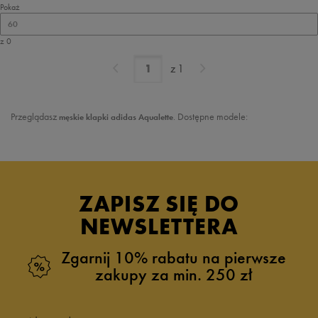
Pokaż
60
z 0
z
1
Przeglądasz
. Dostępne modele:
męskie
klapki
adidas Aqualette
ZAPISZ SIĘ DO
NEWSLETTERA
Zgarnij 10% rabatu na pierwsze
zakupy za min. 250 zł