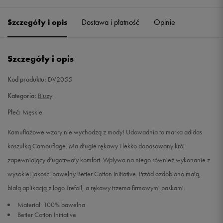
Szczegóły i opis
Dostawa i płatność
Opinie
M
Powiadom o dostępności
L
Powiadom o dostępności
Szczegóły i opis
XL
Powiadom o dostępności
Kod produktu:
DV2055
Kategoria:
Bluzy
XXL
Powiadom o dostępności
Płeć:
Męskie
Kamuflażowe wzory nie wychodzą z mody! Udowadnia to marka adidas
koszulką Camouflage. Ma długie rękawy i lekko dopasowany krój
zapewniający długotrwały komfort. Wpływa na niego również wykonanie z
wysokiej jakości bawełny Better Cotton Initiative. Przód ozdobiono małą,
białą aplikacją z logo Trefoil, a rękawy trzema firmowymi paskami.
Materiał: 100% bawełna
Better Cotton Initiative