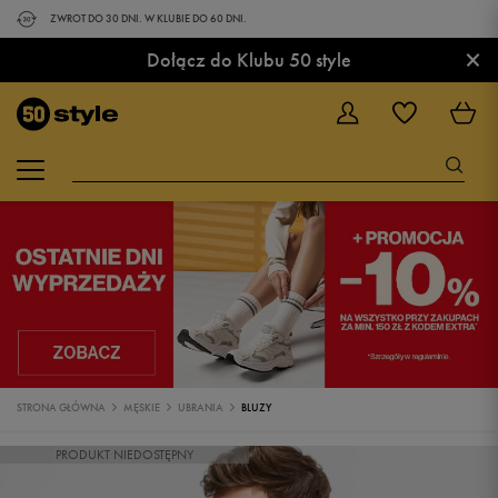
ZWROT DO 30 DNI. W KLUBIE DO 60 DNI.
×
Dołącz do Klubu 50 style
STRONA GŁÓWNA
MĘSKIE
UBRANIA
BLUZY
PRODUKT NIEDOSTĘPNY