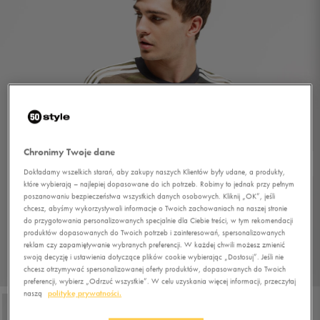
Chronimy Twoje dane
Dokładamy wszelkich starań, aby zakupy naszych Klientów były udane, a produkty,
które wybierają – najlepiej dopasowane do ich potrzeb. Robimy to jednak przy pełnym
poszanowaniu bezpieczeństwa wszystkich danych osobowych. Kliknij „OK”, jeśli
chcesz, abyśmy wykorzystywali informacje o Twoich zachowaniach na naszej stronie
do przygotowania personalizowanych specjalnie dla Ciebie treści, w tym rekomendacji
produktów dopasowanych do Twoich potrzeb i zainteresowań, spersonalizowanych
reklam czy zapamiętywanie wybranych preferencji. W każdej chwili możesz zmienić
swoją decyzję i ustawienia dotyczące plików cookie wybierając „Dostosuj”. Jeśli nie
chcesz otrzymywać spersonalizowanej oferty produktów, dopasowanych do Twoich
1/4
preferencji, wybierz „Odrzuć wszystkie”. W celu uzyskania więcej informacji, przeczytaj
naszą
politykę prywatności.