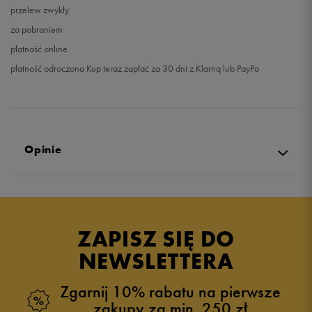
przelew zwykły
za pobraniem
płatność online
płatność odroczona Kup teraz zapłać za 30 dni z Klarną lub PayPo
Opinie
Produkt nie posiada recenzji
ZAPISZ SIĘ DO
NEWSLETTERA
Zgarnij 10% rabatu na pierwsze
zakupy za min. 250 zł