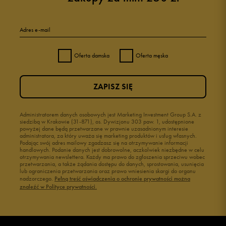
Adres e-mail
Oferta damska
Oferta męska
ZAPISZ SIĘ
Administratorem danych osobowych jest Marketing Investment Group S.A. z
siedzibą w Krakowie (31-871), os. Dywizjonu 303 paw. 1, udostępnione
powyżej dane będą przetwarzane w prawnie uzasadnionym interesie
administratora, za który uważa się marketing produktów i usług własnych.
Podając swój adres mailowy zgadzasz się na otrzymywanie informacji
handlowych. Podanie danych jest dobrowolne, aczkolwiek niezbędne w celu
otrzymywania newslettera. Każdy ma prawo do zgłoszenia sprzeciwu wobec
przetwarzania, a także żądania dostępu do danych, sprostowania, usunięcia
lub ograniczenia przetwarzania oraz prawo wniesienia skargi do organu
nadzorczego.
Pełną treść oświadczenia o ochronie prywatności można
znaleźć w Polityce prywatności.