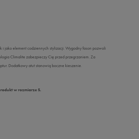
 i jako element codziennych stylizacji. Wygodny fason pozwoli
hnologia Climalite zabezpieczy Cię przed przegrzaniem. Za
ptur. Dodatkowy atut stanowią boczne kieszenie.
produkt w rozmiarze S.