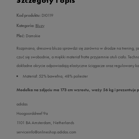
Szczegóły i opis
Kod produktu:
DI0119
Kategoria:
Bluzy
Płeć:
Damskie
Rozpinana, dresowa bluza sprawdzi się zarówno w drodze na trening, jak
czuć się swobodnie, a miękki materiał frotte przyjemnie otuli ciało. Tec
dokładne okrycie odpowiadają elastyczne ściągacze oraz regulowany ka
Materiał: 52% bawełna, 48% poliester
Modelka na zdjęciu ma 173 cm wzrostu, waży 56 kg i prezentuje 
adidas
Hoogoorddreef 9a
1101 BA Amsterdam, Netherlands
serviceinfo@onlineshop.adidas.com