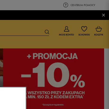
CENTRUM POMOCY
×
MOJE KONTO
SCHOWEK
KOSZYK
BUTY DLA CHŁOPCA
BUTY DLA DZIEWCZYNKI
0-4 lat
0-4 lat
4-8 lat
4-8 lat
9-16 lat
9-16 lat