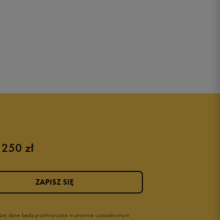
 250 zł
ZAPISZ SIĘ
wyżej dane będą przetwarzane w prawnie uzasadnionym