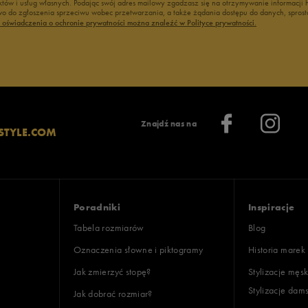
duktów i usług własnych. Podając swój adres mailowy zgadzasz się na otrzymywanie informacj
 do zgłoszenia sprzeciwu wobec przetwarzania, a także żądania dostępu do danych, sprost
ć oświadczenia o ochronie prywatności można znaleźć w Polityce prywatności.
Znajdź nas na
STYLE.COM
Poradniki
Inspiracje
Tabela rozmiarów
Blog
Oznaczenia słowne i piktogramy
Historia marek
Jak zmierzyć stopę?
Stylizacje męsk
Stylizacje dam
Jak dobrać rozmiar?