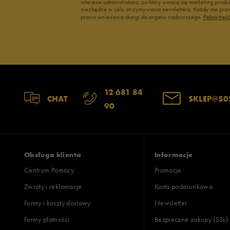
interesie administratora, za który uważa się marketing pro
niezbędne w celu otrzymywania newslettera. Każdy ma prawo
prawo wniesienia skargi do organu nadzorczego.
Pełną treś
12 681 84
CHAT
SKLEP@50
90
Obsługa klienta
Informacje
Centrum Pomocy
Promocje
Zwroty i reklamacje
Karta podarunkowa
Formy i koszty dostawy
Newsletter
Formy płatności
Bezpieczne zakupy (SSL)