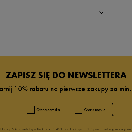
da recenzji
ZAPISZ SIĘ DO NEWSLETTERA
arnij 10% rabatu na pierwsze zakupy za min.
Oferta damska
Oferta męska
nt Group S.A. z siedzibą w Krakowie (31-871), os. Dywizjonu 303 paw. 1, udostępnione po