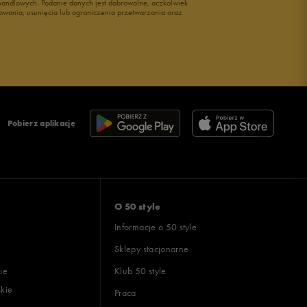
i handlowych. Podanie danych jest dobrowolne, aczkolwiek
owania, usunięcia lub ograniczenia przetwarzania oraz
Pobierz aplikację
O 50 style
Informacje o 50 style
Sklepy stacjonarne
ie
Klub 50 style
skie
Praca