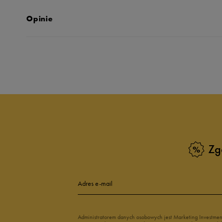
Opinie
Produkt nie posia
Zg
Adres e-mail
Administratorem danych osobowych jest Marketing Investme