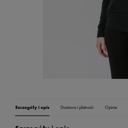
Skechers
Timberland
Umbro
Under Armour
Up8
U.S. Polo ASSN.
Vans
Szczegóły i opis
Dostawa i płatność
Opinie