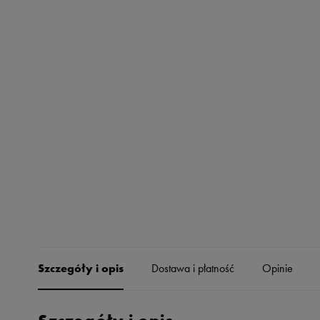
Skechers
Timberland
Umbro
Under Armour
Up8
U.S. Polo ASSN.
Vans
Szczegóły i opis
Dostawa i płatność
Opinie