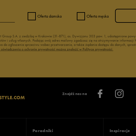
Oferta damska
Oferta męska
nt Group S.A. z siedzibą w Krakowie (31-871), os. Dywizjonu 303 paw. 1, udostępnione po
duktów i usług własnych. Podając swój adres mailowy zgadzasz się na otrzymywanie informacj
 do zgłoszenia sprzeciwu wobec przetwarzania, a także żądania dostępu do danych, sprost
ć oświadczenia o ochronie prywatności można znaleźć w Polityce prywatności.
Znajdź nas na
STYLE.COM
Poradniki
Inspiracje