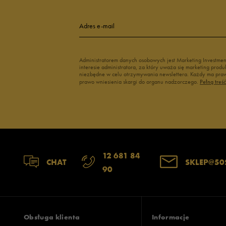
Adres e-mail
Administratorem danych osobowych jest Marketing Investme
interesie administratora, za który uważa się marketing pro
niezbędne w celu otrzymywania newslettera. Każdy ma prawo
prawo wniesienia skargi do organu nadzorczego.
Pełną treś
12 681 84
CHAT
SKLEP@50
90
Obsługa klienta
Informacje