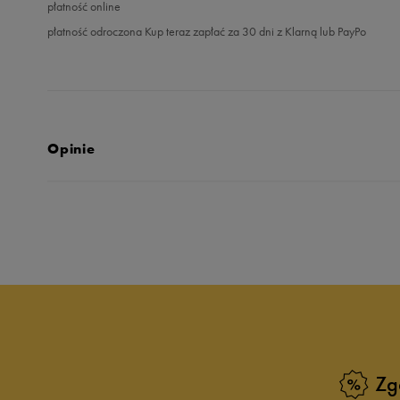
płatność online
płatność odroczona Kup teraz zapłać za 30 dni z Klarną lub PayPo
Opinie
Produkt nie posia
Zg