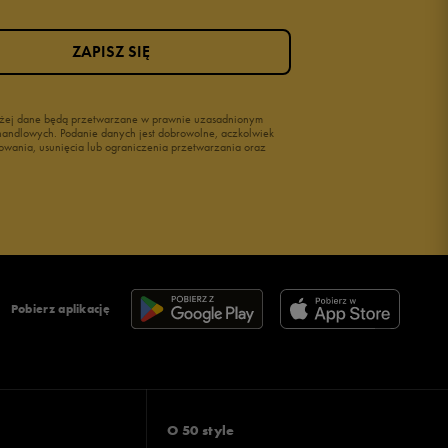
ZAPISZ SIĘ
wyżej dane będą przetwarzane w prawnie uzasadnionym
i handlowych. Podanie danych jest dobrowolne, aczkolwiek
owania, usunięcia lub ograniczenia przetwarzania oraz
Pobierz aplikację
O 50 style