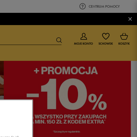
CENTRUM POMOCY
×
MOJE KONTO
SCHOWEK
KOSZYK
BUTY DLA CHŁOPCA
BUTY DLA DZIEWCZYNKI
0-4 lat
0-4 lat
4-8 lat
4-8 lat
9-16 lat
9-16 lat
asowane do ich