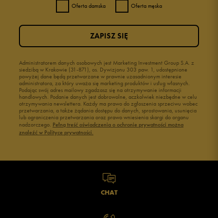
Oferta damska
Oferta męska
3
0%
ZAPISZ SIĘ
2
0%
1
Administratorem danych osobowych jest Marketing Investment Group S.A. z
0%
siedzibą w Krakowie (31-871), os. Dywizjonu 303 paw. 1, udostępnione
powyżej dane będą przetwarzane w prawnie uzasadnionym interesie
administratora, za który uważa się marketing produktów i usług własnych.
Podając swój adres mailowy zgadzasz się na otrzymywanie informacji
handlowych. Podanie danych jest dobrowolne, aczkolwiek niezbędne w celu
otrzymywania newslettera. Każdy ma prawo do zgłoszenia sprzeciwu wobec
przetwarzania, a także żądania dostępu do danych, sprostowania, usunięcia
lub ograniczenia przetwarzania oraz prawo wniesienia skargi do organu
Jak zbieramy opinie?
nadzorczego.
Pełną treść oświadczenia o ochronie prywatności można
znaleźć w Polityce prywatności.
Opinie klientów
Wyczyść
Szukaj
CHAT