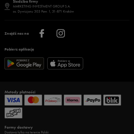
Siedziba firmy
Jak wybrać buty na zimę?
Stylizacje damskie
Sklepy stacjonarne
MARKETING INVESTMENT GROUP S.A.
os. Dywizjonu 303 Paw. 1, 31-871 Kraków
Więcej >
Klub 50 style
Regulamin sklepu 50 style
Praca
Regulamin aplikacji 50 style
Informacje o firmie
Więcej regulaminów >
Znajdź nas na
Pobierz aplikację
Metody płatności
Formy dostawy
Dostawa tylko na terenie Polski