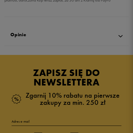
płatność odroczona Kup teraz zapłać za 30 dni z Klarną lub PayPo
Opinie
5.0
opinii klientów
1
z całego okresu
ZAPISZ SIĘ DO
zebranych i zweryfikowanych przez
NEWSLETTERA
Zgarnij 10% rabatu na pierwsze
zakupy za min. 250 zł
5
100%
Adres e-mail
4
0%