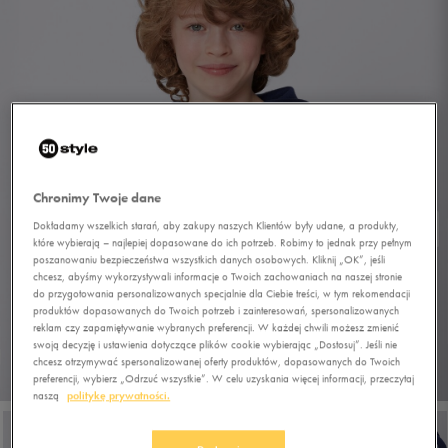
Chronimy Twoje dane
Dokładamy wszelkich starań, aby zakupy naszych Klientów były udane, a produkty,
które wybierają – najlepiej dopasowane do ich potrzeb. Robimy to jednak przy pełnym
poszanowaniu bezpieczeństwa wszystkich danych osobowych. Kliknij „OK”, jeśli
chcesz, abyśmy wykorzystywali informacje o Twoich zachowaniach na naszej stronie
do przygotowania personalizowanych specjalnie dla Ciebie treści, w tym rekomendacji
produktów dopasowanych do Twoich potrzeb i zainteresowań, spersonalizowanych
reklam czy zapamiętywanie wybranych preferencji. W każdej chwili możesz zmienić
swoją decyzję i ustawienia dotyczące plików cookie wybierając „Dostosuj”. Jeśli nie
chcesz otrzymywać spersonalizowanej oferty produktów, dopasowanych do Twoich
1/5
preferencji, wybierz „Odrzuć wszystkie”. W celu uzyskania więcej informacji, przeczytaj
naszą
politykę prywatności.