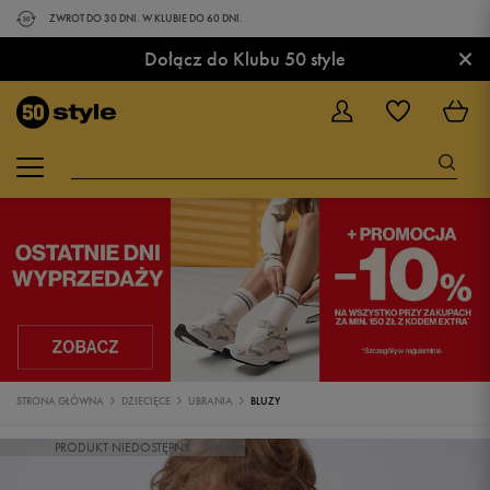
ZWROT DO 30 DNI. W KLUBIE DO 60 DNI.
×
Dołącz do Klubu 50 style
STRONA GŁÓWNA
DZIECIĘCE
UBRANIA
BLUZY
PRODUKT NIEDOSTĘPNY