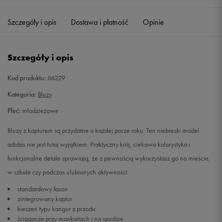
Szczegóły i opis
Dostawa i płatność
Opinie
140
Powiadom o dostępności
152
Powiadom o dostępności
Szczegóły i opis
164
Powiadom o dostępności
Kod produktu:
JI6229
Kategoria:
Bluzy
176
Powiadom o dostępności
Płeć:
młodzieżowe
Bluzy z kapturem są przydatne o każdej porze roku. Ten niebieski model
adidas nie jest tutaj wyjątkiem. Praktyczny krój, ciekawa kolorystyka i
funkcjonalne detale sprawiają, że z pewnością wykorzystasz go na mieście,
w szkole czy podczas ulubionych aktywności.
standardowy fason
zintegrowany kaptur
kieszeń typu kangur z przodu
ściągacze przy mankietach i na spodzie