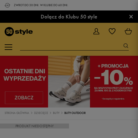
ZWROT DO 30 DNI. W KLUBIE DO 60 DNI.
×
Dołącz do Klubu 50 style
STRONA GŁÓWNA
DZIECIĘCE
BUTY
BUTY OUTDOOR
PRODUKT NIEDOSTĘPNY