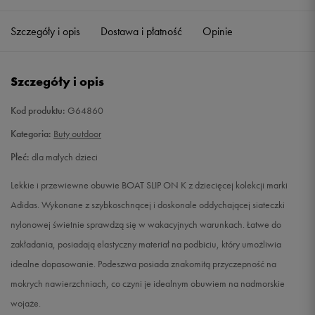
28
16,6 cm
Powiadom o dostępności
Szczegóły i opis
Dostawa i płatność
Opinie
29
17,4 cm
Powiadom o dostępności
Szczegóły i opis
30
17,8 cm
Powiadom o dostępności
Kod produktu:
G64860
31
18,7 cm
Powiadom o dostępności
Kategoria:
Buty outdoor
Płeć:
dla małych dzieci
32
19,5 cm
Powiadom o dostępności
Lekkie i przewiewne obuwie BOAT SLIP ON K z dziecięcej kolekcji marki
33
20 cm
Powiadom o dostępności
Adidas. Wykonane z szybkoschnącej i doskonale oddychającej siateczki
nylonowej świetnie sprawdzą się w wakacyjnych warunkach. Łatwe do
34
20,8 cm
Powiadom o dostępności
zakładania, posiadają elastyczny materiał na podbiciu, który umożliwia
idealne dopasowanie. Podeszwa posiada znakomitą przyczepność na
35
21,2 cm
Powiadom o dostępności
mokrych nawierzchniach, co czyni je idealnym obuwiem na nadmorskie
wojaże.