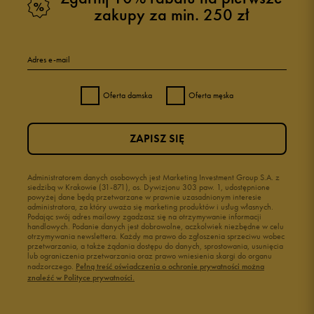
zakupy za min. 250 zł
Adres e-mail
Oferta damska
Oferta męska
ZAPISZ SIĘ
Administratorem danych osobowych jest Marketing Investment Group S.A. z
siedzibą w Krakowie (31-871), os. Dywizjonu 303 paw. 1, udostępnione
powyżej dane będą przetwarzane w prawnie uzasadnionym interesie
administratora, za który uważa się marketing produktów i usług własnych.
Podając swój adres mailowy zgadzasz się na otrzymywanie informacji
handlowych. Podanie danych jest dobrowolne, aczkolwiek niezbędne w celu
otrzymywania newslettera. Każdy ma prawo do zgłoszenia sprzeciwu wobec
przetwarzania, a także żądania dostępu do danych, sprostowania, usunięcia
lub ograniczenia przetwarzania oraz prawo wniesienia skargi do organu
nadzorczego.
Pełną treść oświadczenia o ochronie prywatności można
znaleźć w Polityce prywatności.