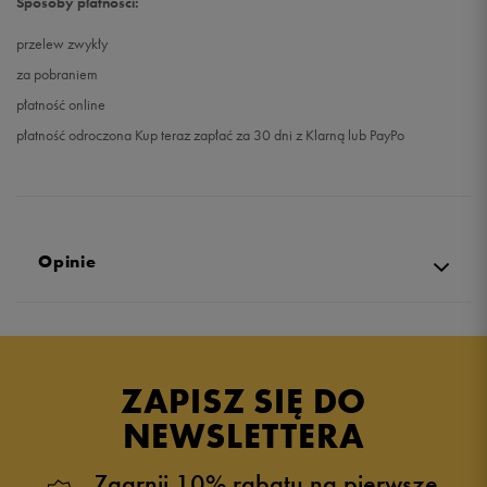
Sposoby płatności:
przelew zwykły
za pobraniem
płatność online
płatność odroczona Kup teraz zapłać za 30 dni z Klarną lub PayPo
Opinie
Produkt nie posiada recenzji
ZAPISZ SIĘ DO
NEWSLETTERA
Zgarnij 10% rabatu na pierwsze