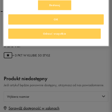
Dostosuj
OK
ADIDAS BOAT SLIP ON K
Odrzuć wszystkie
0.0
(
0
)
0
zł
z Vat
+ 0 PKT W
KLUBIE 50 STYLE
Produkt niedostępny
Jeśli artykuł będzie ponownie dostępny, otrzymasz od nas powiadomienie.
Wybierz rozmiar
Sprawdź dostępność w salonach
Rozmiary EU
Rozmiary US