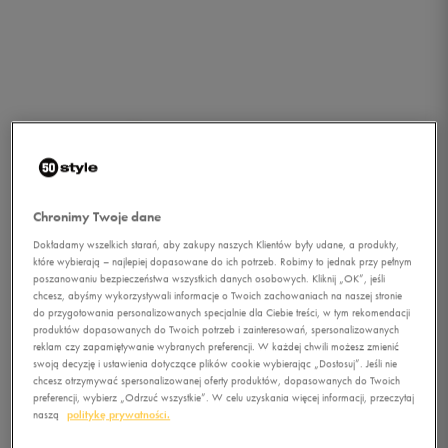
Chronimy Twoje dane
Dokładamy wszelkich starań, aby zakupy naszych Klientów były udane, a produkty,
które wybierają – najlepiej dopasowane do ich potrzeb. Robimy to jednak przy pełnym
poszanowaniu bezpieczeństwa wszystkich danych osobowych. Kliknij „OK”, jeśli
chcesz, abyśmy wykorzystywali informacje o Twoich zachowaniach na naszej stronie
do przygotowania personalizowanych specjalnie dla Ciebie treści, w tym rekomendacji
produktów dopasowanych do Twoich potrzeb i zainteresowań, spersonalizowanych
reklam czy zapamiętywanie wybranych preferencji. W każdej chwili możesz zmienić
swoją decyzję i ustawienia dotyczące plików cookie wybierając „Dostosuj”. Jeśli nie
1/4
chcesz otrzymywać spersonalizowanej oferty produktów, dopasowanych do Twoich
preferencji, wybierz „Odrzuć wszystkie”. W celu uzyskania więcej informacji, przeczytaj
naszą
politykę prywatności.