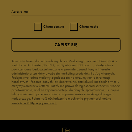
Adres e-mail
Oferta damska
Oferta męska
ZAPISZ SIĘ
Administratorem danych osobowych jest Marketing Investment Group S.A. z
siedzibą w Krakowie (31-871), os. Dywizjonu 303 paw. 1, udostępnione
powyżej dane będą przetwarzane w prawnie uzasadnionym interesie
administratora, za który uważa się marketing produktów i usług własnych.
Podając swój adres mailowy zgadzasz się na otrzymywanie informacji
handlowych. Podanie danych jest dobrowolne, aczkolwiek niezbędne w celu
otrzymywania newslettera. Każdy ma prawo do zgłoszenia sprzeciwu wobec
przetwarzania, a także żądania dostępu do danych, sprostowania, usunięcia
lub ograniczenia przetwarzania oraz prawo wniesienia skargi do organu
nadzorczego.
Pełną treść oświadczenia o ochronie prywatności można
znaleźć w Polityce prywatności.