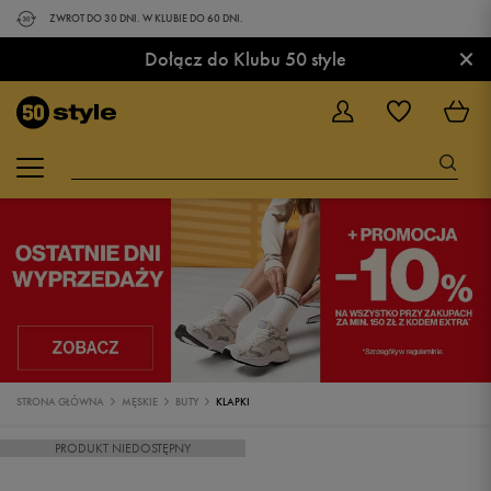
ZWROT DO 30 DNI. W KLUBIE DO 60 DNI.
×
Dołącz do Klubu 50 style
STRONA GŁÓWNA
MĘSKIE
BUTY
KLAPKI
PRODUKT NIEDOSTĘPNY