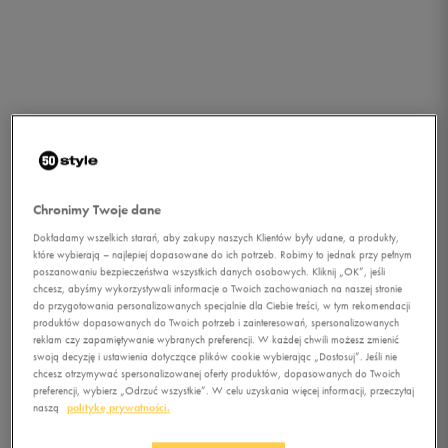
Chronimy Twoje dane
Dokładamy wszelkich starań, aby zakupy naszych Klientów były udane, a produkty,
które wybierają – najlepiej dopasowane do ich potrzeb. Robimy to jednak przy pełnym
poszanowaniu bezpieczeństwa wszystkich danych osobowych. Kliknij „OK”, jeśli
chcesz, abyśmy wykorzystywali informacje o Twoich zachowaniach na naszej stronie
do przygotowania personalizowanych specjalnie dla Ciebie treści, w tym rekomendacji
produktów dopasowanych do Twoich potrzeb i zainteresowań, spersonalizowanych
reklam czy zapamiętywanie wybranych preferencji. W każdej chwili możesz zmienić
swoją decyzję i ustawienia dotyczące plików cookie wybierając „Dostosuj”. Jeśli nie
chcesz otrzymywać spersonalizowanej oferty produktów, dopasowanych do Twoich
1/4
preferencji, wybierz „Odrzuć wszystkie”. W celu uzyskania więcej informacji, przeczytaj
naszą
politykę prywatności.