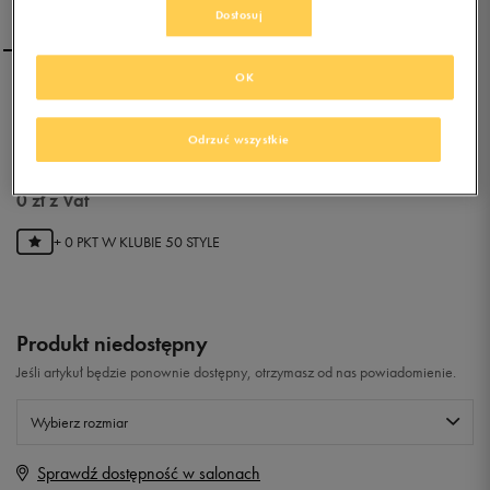
Dostosuj
OK
ADIDAS CC RECOVERY
SLIDE
Odrzuć wszystkie
0
zł
z Vat
+ 0 PKT W
KLUBIE 50 STYLE
Produkt niedostępny
Jeśli artykuł będzie ponownie dostępny, otrzymasz od nas powiadomienie.
Wybierz rozmiar
Sprawdź dostępność w salonach
Rozmiary EU
Rozmiary US