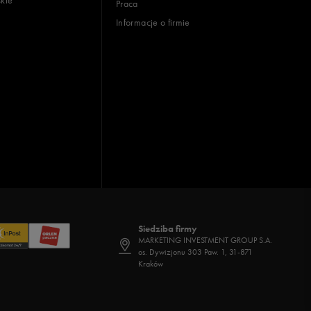
Praca
Informacje o firmie
Siedziba firmy
MARKETING INVESTMENT GROUP S.A.
os. Dywizjonu 303 Paw. 1, 31-871
Kraków