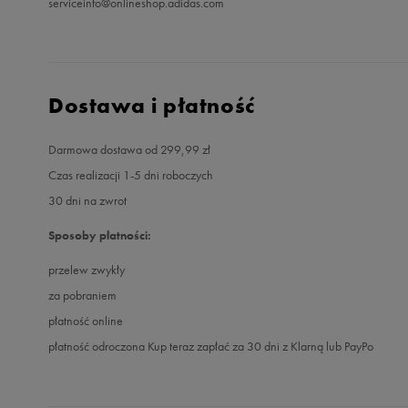
serviceinfo@onlineshop.adidas.com
Dostawa i płatność
Darmowa dostawa od 299,99 zł
Czas realizacji 1-5 dni roboczych
30 dni na zwrot
Sposoby płatności:
przelew zwykły
za pobraniem
płatność online
płatność odroczona Kup teraz zapłać za 30 dni z Klarną lub PayPo