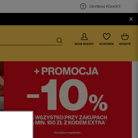
CENTRUM POMOCY
×
MOJE KONTO
SCHOWEK
KOSZYK
BUTY DLA CHŁOPCA
BUTY DLA DZIEWCZYNKI
0-4 lat
0-4 lat
4-8 lat
4-8 lat
9-16 lat
9-16 lat