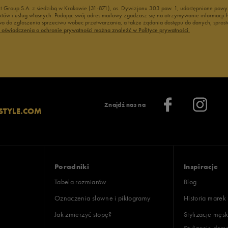
nt Group S.A. z siedzibą w Krakowie (31-871), os. Dywizjonu 303 paw. 1, udostępnione po
duktów i usług własnych. Podając swój adres mailowy zgadzasz się na otrzymywanie informacj
 do zgłoszenia sprzeciwu wobec przetwarzania, a także żądania dostępu do danych, sprost
ć oświadczenia o ochronie prywatności można znaleźć w Polityce prywatności.
Znajdź nas na
STYLE.COM
Poradniki
Inspiracje
Tabela rozmiarów
Blog
Oznaczenia słowne i piktogramy
Historia marek
Jak zmierzyć stopę?
Stylizacje męsk
Stylizacje dam