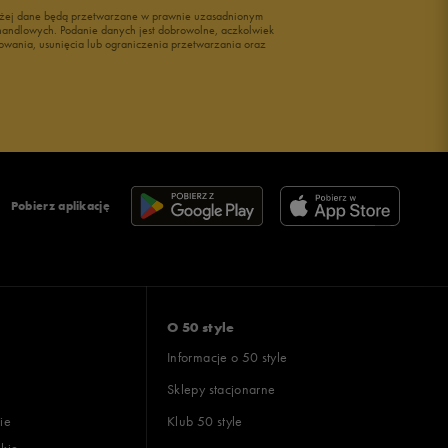
wyżej dane będą przetwarzane w prawnie uzasadnionym
i handlowych. Podanie danych jest dobrowolne, aczkolwiek
owania, usunięcia lub ograniczenia przetwarzania oraz
Pobierz aplikację
O 50 style
Informacje o 50 style
Sklepy stacjonarne
ie
Klub 50 style
skie