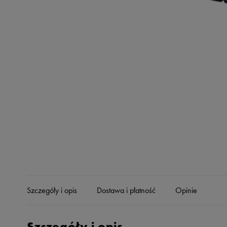
Skechers
Timberland
Umbro
Under Armour
Up8
U.S. Polo ASSN.
Vans
Szczegóły i opis
Dostawa i płatność
Opinie
Szczegóły i opis