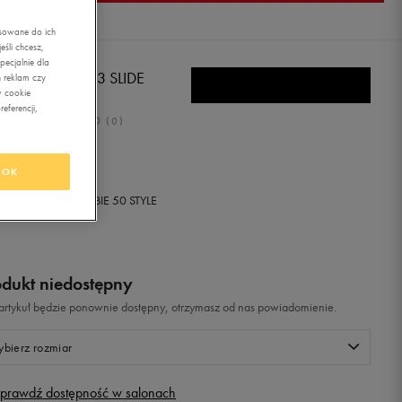
asowane do ich
śli chcesz,
ecjalnie dla
DAS CC REVO 3 SLIDE
 reklam czy
w cookie
eferencji,
0.0
(
0
)
,99
zł
z Vat
OK
+ 300 PKT W
KLUBIE 50 STYLE
odukt niedostępny
i artykuł będzie ponownie dostępny, otrzymasz od nas powiadomienie.
bierz rozmiar
prawdź dostępność w salonach
Rozmiary EU
Rozmiary US