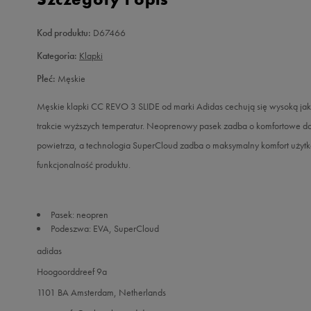
Kod produktu:
D67466
Kategoria:
Klapki
Płeć:
Męskie
Męskie klapki CC REVO 3 SLIDE od marki Adidas cechują się wysoką jak
trakcie wyższych temperatur. Neoprenowy pasek zadba o komfortowe d
powietrza, a technologia SuperCloud zadba o maksymalny komfort użyt
funkcjonalność produktu.
Pasek: neopren
Podeszwa: EVA, SuperCloud
adidas
Hoogoorddreef 9a
1101 BA Amsterdam, Netherlands