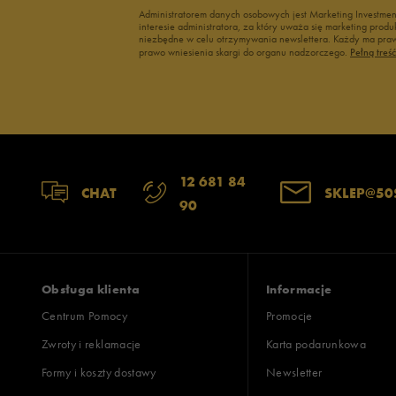
Administratorem danych osobowych jest Marketing Investme
interesie administratora, za który uważa się marketing pro
niezbędne w celu otrzymywania newslettera. Każdy ma prawo
prawo wniesienia skargi do organu nadzorczego.
Pełną treś
12 681 84
CHAT
SKLEP@50
90
Obsługa klienta
Informacje
Centrum Pomocy
Promocje
Zwroty i reklamacje
Karta podarunkowa
Formy i koszty dostawy
Newsletter