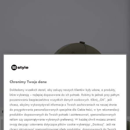
Chronimy Twoje dane
Dokładamy wszelkich starań, aby zakupy naszych Klientów były udane, a produkty,
które wybierają – najlepiej dopasowane do ich potrzeb. Robimy to jednak przy pełnym
poszanowaniu bezpieczeństwa wszystkich danych osobowych. Kliknij „OK”, jeśli
chcesz, abyśmy wykorzystywali informacje o Twoich zachowaniach na naszej stronie
do przygotowania personalizowanych specjalnie dla Ciebie treści, w tym rekomendacji
1/7
PROMO: DO -30%
produktów dopasowanych do Twoich potrzeb i zainteresowań, spersonalizowanych
reklam czy zapamiętywanie wybranych preferencji. W każdej chwili możesz zmienić
swoją decyzję i ustawienia dotyczące plików cookie wybierając „Dostosuj”. Jeśli nie
chcesz otrzymywać spersonalizowanej oferty produktów, dopasowanych do Twoich