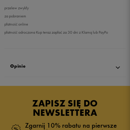
przelew zwykły
za pobraniem
płatność online
płatność odroczona Kup teraz zapłać za 30 dni z Klarną lub PayPo
Opinie
5.0
opinii klientów
27
z całego okresu
ZAPISZ SIĘ DO
zebranych i zweryfikowanych przez
NEWSLETTERA
Zgarnij 10% rabatu na pierwsze