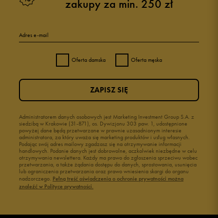
zakupy za min. 250 zł
5
100%
Adres e-mail
4
0%
Oferta damska
Oferta męska
3
0%
ZAPISZ SIĘ
2
0%
1
Administratorem danych osobowych jest Marketing Investment Group S.A. z
0%
siedzibą w Krakowie (31-871), os. Dywizjonu 303 paw. 1, udostępnione
powyżej dane będą przetwarzane w prawnie uzasadnionym interesie
administratora, za który uważa się marketing produktów i usług własnych.
Podając swój adres mailowy zgadzasz się na otrzymywanie informacji
handlowych. Podanie danych jest dobrowolne, aczkolwiek niezbędne w celu
otrzymywania newslettera. Każdy ma prawo do zgłoszenia sprzeciwu wobec
przetwarzania, a także żądania dostępu do danych, sprostowania, usunięcia
lub ograniczenia przetwarzania oraz prawo wniesienia skargi do organu
Jak zbieramy opinie?
nadzorczego.
Pełną treść oświadczenia o ochronie prywatności można
znaleźć w Polityce prywatności.
Opinie klientów