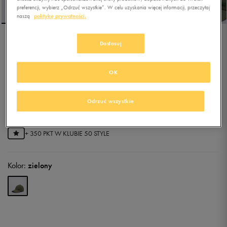
preferencji, wybierz „Odrzuć wszystkie”. W celu uzyskania więcej informacji, przeczytaj
naszą
politykę prywatności.
Dostosuj
ADIDAS CZAPKA BB CAP
LT MET
OK
5.0
(
27
)
55,99
zł
z Vat
Odrzuć wszystkie
59,49
zł
-6%
(najniższa cena z 30 dni przed obniżką)
69,99
zł
-20%
(cena bezpośrednio przed promocją)
+ 350 PKT W
KLUBIE 50 STYLE
Kolor:
zielony