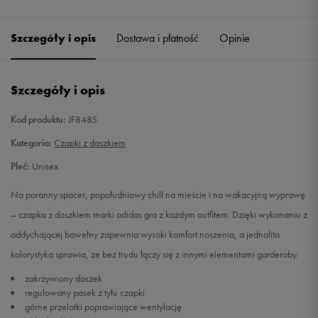
Szczegóły i opis
Dostawa i płatność
Opinie
Szczegóły i opis
Kod produktu:
JF8485
Kategoria:
Czapki z daszkiem
Płeć:
Unisex
Na poranny spacer, popołudniowy chill na mieście i na wakacyjną wyprawę
– czapka z daszkiem marki adidas gra z każdym outfitem. Dzięki wykonaniu z
oddychającej bawełny zapewnia wysoki komfort noszenia, a jednolita
kolorystyka sprawia, że bez trudu łączy się z innymi elementami garderoby.
zakrzywiony daszek
regulowany pasek z tyłu czapki
górne przelotki poprawiające wentylację