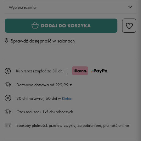
Wybierz rozmiar
Rozmiary EU
Rozmiary US
DODAJ DO KOSZYKA
M/L
Sprawdź dostępność w salonach
Kup teraz i zapłać za 30 dni
|
Darmowa dostawa od 299,99 zł
30 dni na zwrot, 60 dni w
Klubie
Czas realizacji 1-5 dni roboczych
Sposoby płatności:
przelew zwykły, za pobraniem, płatność online