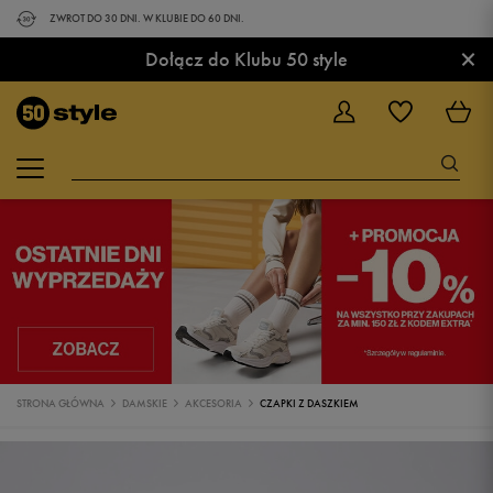
ZWROT DO 30 DNI. W KLUBIE DO 60 DNI.
×
Dołącz do Klubu 50 style
STRONA GŁÓWNA
DAMSKIE
AKCESORIA
CZAPKI Z DASZKIEM