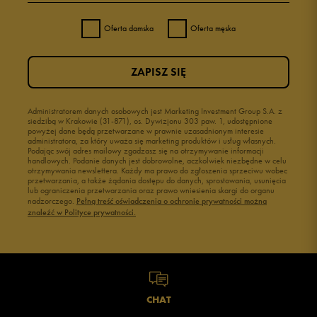
Oferta damska
Oferta męska
ZAPISZ SIĘ
Administratorem danych osobowych jest Marketing Investment Group S.A. z
siedzibą w Krakowie (31-871), os. Dywizjonu 303 paw. 1, udostępnione
powyżej dane będą przetwarzane w prawnie uzasadnionym interesie
administratora, za który uważa się marketing produktów i usług własnych.
Podając swój adres mailowy zgadzasz się na otrzymywanie informacji
handlowych. Podanie danych jest dobrowolne, aczkolwiek niezbędne w celu
otrzymywania newslettera. Każdy ma prawo do zgłoszenia sprzeciwu wobec
przetwarzania, a także żądania dostępu do danych, sprostowania, usunięcia
lub ograniczenia przetwarzania oraz prawo wniesienia skargi do organu
nadzorczego.
Pełną treść oświadczenia o ochronie prywatności można
znaleźć w Polityce prywatności.
CHAT