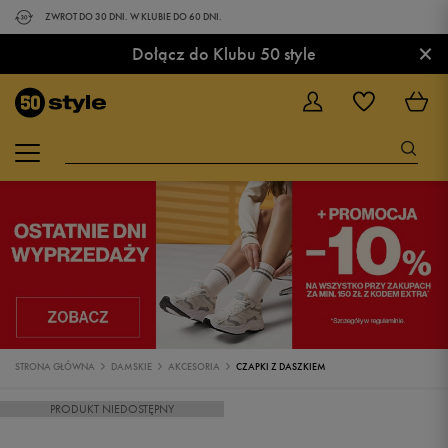
ZWROT DO 30 DNI. W KLUBIE DO 60 DNI.
×
Dołącz do Klubu 50 style
STRONA GŁÓWNA
DAMSKIE
AKCESORIA
CZAPKI Z DASZKIEM
PRODUKT NIEDOSTĘPNY