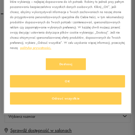
które wybierają – najlepiej dopasowane do ich potrzeb. Robimy to jednak przy pełnym
poszanowaniu bezpieczeństwa wszystkich danych osobowych. Kliknij „OK”, jeśli
chcesz, abyśmy wykorzystywali informacje o Twoich zachowaniach na naszej stronie
do przygotowania personalizowanych specjalnie dla Ciebie treści, w tym rekomendacji
produktów dopasowanych do Twoich potrzeb i zainteresowań, spersonalizowanych
ADIDAS CZAPKA PERF CAP
reklam czy zapamiętywanie wybranych preferencji. W każdej chwili możesz zmienić
swoją decyzję i ustawienia dotyczące plików cookie wybierając „Dostosuj”. Jeśli nie
LOGO WHITE WHITE
chcesz otrzymywać spersonalizowanej oferty produktów, dopasowanych do Twoich
preferencji, wybierz „Odrzuć wszystkie”. W celu uzyskania więcej informacji, przeczytaj
0.0
naszą
politykę prywatności.
(
0
)
9,99
zł
z Vat
Dostosuj
+ 50 PKT W
KLUBIE 50 STYLE
OK
Produkt niedostępny
Odrzuć wszystkie
Jeśli artykuł będzie ponownie dostępny, otrzymasz od nas powiadomienie.
Wybierz rozmiar
Sprawdź dostępność w salonach
S\M
Powiadom o dostępności