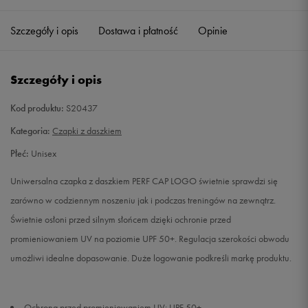
Szczegóły i opis
Dostawa i płatność
Opinie
L
Powiadom o dostępności
Szczegóły i opis
Kod produktu:
S20437
Kategoria:
Czapki z daszkiem
Płeć:
Unisex
Uniwersalna czapka z daszkiem PERF CAP LOGO świetnie sprawdzi się
zarówno w codziennym noszeniu jak i podczas treningów na zewnątrz.
Świetnie osłoni przed silnym słońcem dzięki ochronie przed
promieniowaniem UV na poziomie UPF 50+. Regulacja szerokości obwodu
umożliwi idealne dopasowanie. Duże logowanie podkreśli markę produktu.
Ochrona przed promieniowaniem UV: UPF 50+