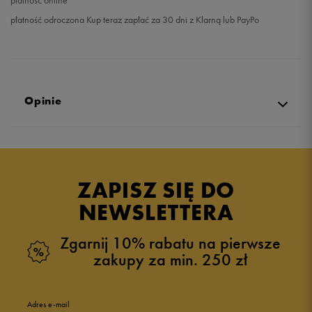
płatność online
płatność odroczona Kup teraz zapłać za 30 dni z Klarną lub PayPo
Opinie
Produkt nie posiada recenzji
ZAPISZ SIĘ DO
NEWSLETTERA
Zgarnij 10% rabatu na pierwsze
zakupy za min. 250 zł
Adres e-mail