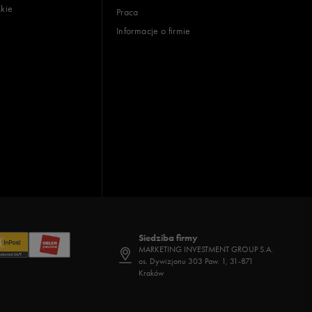
skie
Praca
Informacje o firmie
Siedziba firmy
MARKETING INVESTMENT GROUP S.A.
os. Dywizjonu 303 Paw. 1, 31-871
Kraków