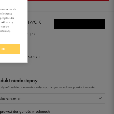
asowane do ich
śli chcesz,
ecjalnie dla
IDAS DAROGA TWO K
 reklam czy
w cookie
eferencji,
0.0
(
0
)
ł
z Vat
OK
+ 0 PKT W
KLUBIE 50 STYLE
odukt niedostępny
i artykuł będzie ponownie dostępny, otrzymasz od nas powiadomienie.
bierz rozmiar
prawdź dostępność w salonach
Rozmiary EU
Rozmiary US