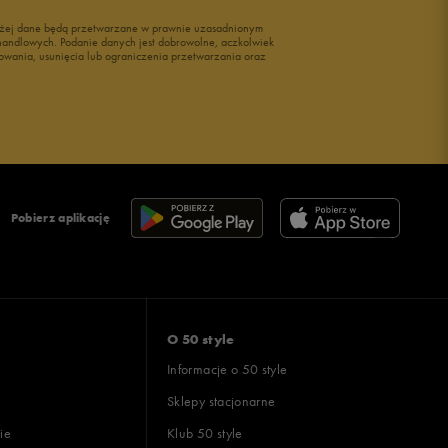
wyżej dane będą przetwarzane w prawnie uzasadnionym
i handlowych. Podanie danych jest dobrowolne, aczkolwiek
owania, usunięcia lub ograniczenia przetwarzania oraz
Pobierz aplikację
O 50 style
Informacje o 50 style
Sklepy stacjonarne
ie
Klub 50 style