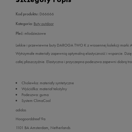
Kod produktu:
D66666
Kategoria:
Buty outdoor
Płeć:
młodzieżowe
Lekkie i przewiewne buty DAROGA TWO K z wiosennej kolekcji marki Ad
Wytrzymałe materiały zapewnią optymalną elastyczność i wsparcie. Dzię
całej płaszczyźnie. Elastyczna i przyczepna podeszwa zapewni dobrą tr
Cholewka: materiały syntetyczne
Wyściółka: materiał tekstylny
Podeszwa: guma
System ClimaCool
adidas
Hoogoorddreef 9a
1101 BA Amsterdam, Netherlands