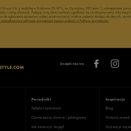
nt Group S.A. z siedzibą w Krakowie (31-871), os. Dywizjonu 303 paw. 1, udostępnione po
duktów i usług własnych. Podając swój adres mailowy zgadzasz się na otrzymywanie informacj
 do zgłoszenia sprzeciwu wobec przetwarzania, a także żądania dostępu do danych, sprost
ć oświadczenia o ochronie prywatności można znaleźć w Polityce prywatności.
Znajdź nas na
STYLE.COM
Poradniki
Inspiracje
Tabela rozmiarów
Blog
Oznaczenia słowne i piktogramy
Historia marek
Jak zmierzyć stopę?
Stylizacje męsk