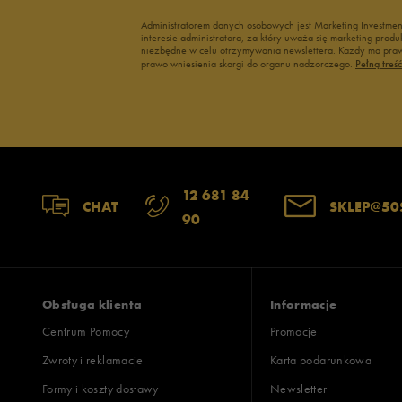
Administratorem danych osobowych jest Marketing Investme
interesie administratora, za który uważa się marketing pro
niezbędne w celu otrzymywania newslettera. Każdy ma prawo
prawo wniesienia skargi do organu nadzorczego.
Pełną treś
12 681 84
CHAT
SKLEP@50
90
Obsługa klienta
Informacje
Centrum Pomocy
Promocje
Zwroty i reklamacje
Karta podarunkowa
Formy i koszty dostawy
Newsletter