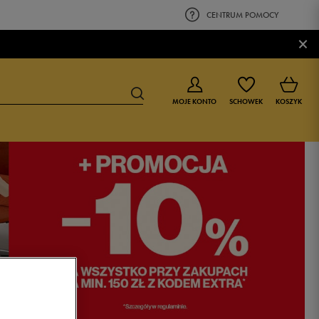
CENTRUM POMOCY
×
MOJE KONTO
SCHOWEK
KOSZYK
BUTY DLA CHŁOPCA
BUTY DLA DZIEWCZYNKI
0-4 lat
0-4 lat
4-8 lat
4-8 lat
9-16 lat
9-16 lat