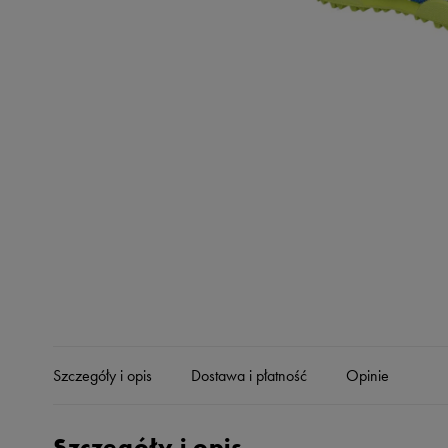
Skechers
Timberland
Umbro
Under Armour
Up8
U.S. Polo ASSN.
Vans
Szczegóły i opis
Dostawa i płatność
Opinie
Szczegóły i opis