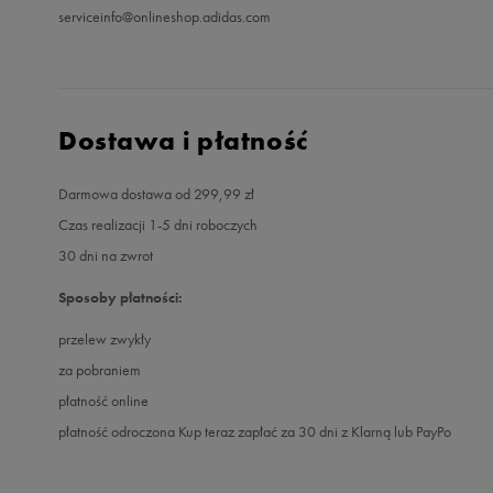
serviceinfo@onlineshop.adidas.com
Dostawa i płatność
Darmowa dostawa od 299,99 zł
Czas realizacji 1-5 dni roboczych
30 dni na zwrot
Sposoby płatności:
przelew zwykły
za pobraniem
płatność online
płatność odroczona Kup teraz zapłać za 30 dni z Klarną lub PayPo