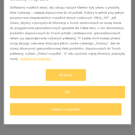
Wyników
0
Dokładamy wszelkich starań, aby zakupy naszych Klientów były udane, a produkty,
Sortuj:
które wybierają – najlepiej dopasowane do ich potrzeb. Robimy to jednak przy pełnym
FILTRUJ
REKOMENDOWANE
poszanowaniu bezpieczeństwa wszystkich danych osobowych. Kliknij „OK”, jeśli
Pokaż
chcesz, abyśmy wykorzystywali informacje o Twoich zachowaniach na naszej stronie
60
do przygotowania personalizowanych specjalnie dla Ciebie treści, w tym rekomendacji
produktów dopasowanych do Twoich potrzeb i zainteresowań, spersonalizowanych
z 0
reklam czy zapamiętywanie wybranych preferencji. W każdej chwili możesz zmienić
swoją decyzję i ustawienia dotyczące plików cookie wybierając „Dostosuj”. Jeśli nie
Nie wybrano filtrów
chcesz otrzymywać spersonalizowanej oferty produktów, dopasowanych do Twoich
preferencji, wybierz „Odrzuć wszystkie”. W celu uzyskania więcej informacji, przeczytaj
naszą
politykę prywatności.
Dostosuj
OK
Brak produktów do wyświetlenia
Zmień kryteria wyszukiwania lub
Odrzuć wszystkie
usuń wybrane filtry