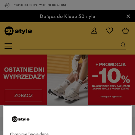
ZWROT DO 30 DNI. W KLUBIE DO 60 DNI.
×
Dołącz do Klubu 50 style
STRONA GŁÓWNA
ADIDAS ELEMENT RACE
ADIDAS ELEMENT RACE
Chronimy Twoje dane