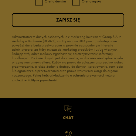
Oferta damska
Oferta męska
ZAPISZ SIĘ
Administratorem danych osobowych jest Marketing Investment Group S.A. z
siedzibą w Krakowie (31-871), os. Dywizjonu 303 paw. 1, udostępnione
powyżej dane będą przetwarzane w prawnie uzasadnionym interesie
administratora, za który uważa się marketing produktów i usług własnych.
Podając swój adres mailowy zgadzasz się na otrzymywanie informacji
handlowych. Podanie danych jest dobrowolne, aczkolwiek niezbędne w celu
otrzymywania newslettera. Każdy ma prawo do zgłoszenia sprzeciwu wobec
przetwarzania, a także żądania dostępu do danych, sprostowania, usunięcia
lub ograniczenia przetwarzania oraz prawo wniesienia skargi do organu
nadzorczego.
Pełną treść oświadczenia o ochronie prywatności można
znaleźć w Polityce prywatności.
CHAT