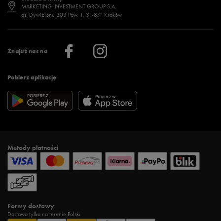
Jak wybrać buty na zimę?
Stylizacje damskie
Sklepy stacjonarne
MARKETING INVESTMENT GROUP S.A.
os. Dywizjonu 303 Paw. 1, 31-871 Kraków
Więcej >
Klub 50 style
Regulamin sklepu 50 style
Praca
Regulamin aplikacji 50 style
Informacje o firmie
Więcej regulaminów >
Znajdź nas na
Pobierz aplikację
Metody płatności
Formy dostawy
Dostawa tylko na terenie Polski