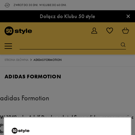
ZWROT DO 30 DNI. W KLUBIE DO 60 DNI.
×
Dołącz do Klubu 50 style
STRONA GŁÓWNA
ADIDAS FORMOTION
ADIDAS FORMOTION
adidas Formotion
W 1949 roku Adolf Dassler założył firmę adidas, rozpoczynając
przygodę jednego z najbardziej rozpoznawalnych dziś
brandów odzieżowych. Produkty sygnowane trzema paskami