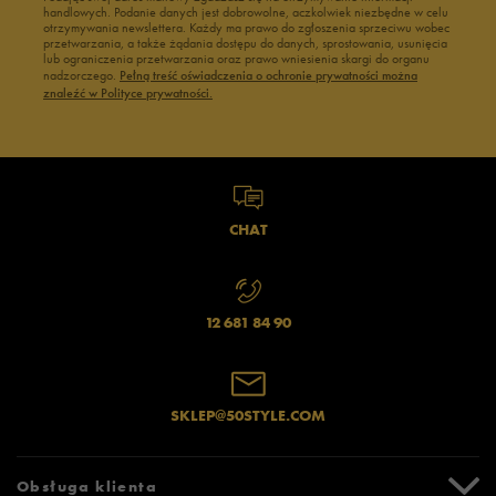
handlowych. Podanie danych jest dobrowolne, aczkolwiek niezbędne w celu
otrzymywania newslettera. Każdy ma prawo do zgłoszenia sprzeciwu wobec
przetwarzania, a także żądania dostępu do danych, sprostowania, usunięcia
lub ograniczenia przetwarzania oraz prawo wniesienia skargi do organu
nadzorczego.
Pełną treść oświadczenia o ochronie prywatności można
znaleźć w Polityce prywatności.
CHAT
12 681 84 90
SKLEP@50STYLE.COM
Obsługa klienta