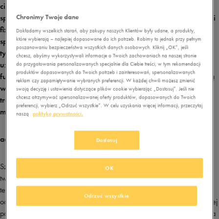
cieszą się zainteresowaniem zarówno profesjonalnych
Chronimy Twoje dane
sportowców, jak amatorów będących sympatykami aktywności
fizycznej. Ponadto niemiecką markę cenią też fani streetwearu i
Dokładamy wszelkich starań, aby zakupy naszych Klientów były udane, a produkty,
które wybierają – najlepiej dopasowane do ich potrzeb. Robimy to jednak przy pełnym
sportowego stylu. 70 lat obecności na rynku zaowocowało nie
poszanowaniu bezpieczeństwa wszystkich danych osobowych. Kliknij „OK”, jeśli
tylko szeroką gamą różnorodnych produktów, ale również
chcesz, abyśmy wykorzystywali informacje o Twoich zachowaniach na naszej stronie
uzupełnieniem portfolio firmy o szereg nowoczesnych i
do przygotowania personalizowanych specjalnie dla Ciebie treści, w tym rekomendacji
produktów dopasowanych do Twoich potrzeb i zainteresowań, spersonalizowanych
funkcjonalnych rozwiązań, dzięki którym użytkownicy zyskują
reklam czy zapamiętywanie wybranych preferencji. W każdej chwili możesz zmienić
wyjątkowy komfort i bezpieczeństwo. adidas Formotion to
swoją decyzję i ustawienia dotyczące plików cookie wybierając „Dostosuj”. Jeśli nie
chcesz otrzymywać spersonalizowanej oferty produktów, dopasowanych do Twoich
trójwymiarowa technologia, która oferuje maksimum wygody
preferencji, wybierz „Odrzuć wszystkie”. W celu uzyskania więcej informacji, przeczytaj
miłośnikom aktywności fizycznej.
naszą
politykę prywatności.
adidas Formotion – sport pod kontrolą
Dostosuj
Szukasz butów, które pozwolą ci komfortowo i bezpiecznie korzystać z
OK
twojej ulubionej dyscypliny sportowej? Obuwie wyposażone w
technologię adidas Formotion bez cienia wątpliwości podoła
Odrzuć wszystkie
oczekiwaniom nawet najbardziej wymagających osób. System aktywnej
podeszwy zapewnia optymalną kontrolę nad siłami odziaływującymi na