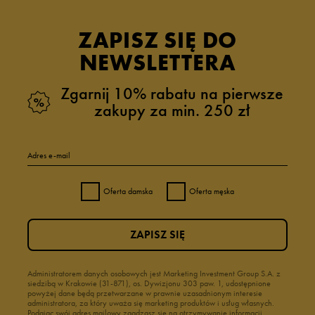
ZAPISZ SIĘ DO
NEWSLETTERA
Zgarnij 10% rabatu na pierwsze
zakupy za min. 250 zł
Adres e-mail
Oferta damska
Oferta męska
ZAPISZ SIĘ
Administratorem danych osobowych jest Marketing Investment Group S.A. z
siedzibą w Krakowie (31-871), os. Dywizjonu 303 paw. 1, udostępnione
powyżej dane będą przetwarzane w prawnie uzasadnionym interesie
administratora, za który uważa się marketing produktów i usług własnych.
Podając swój adres mailowy zgadzasz się na otrzymywanie informacji