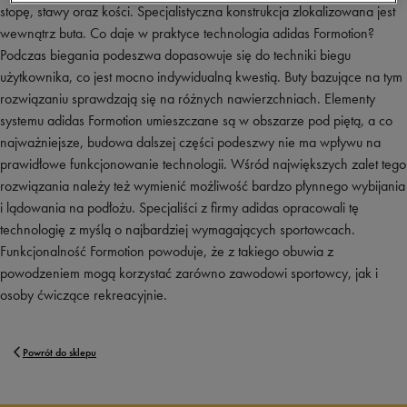
stopę, stawy oraz kości. Specjalistyczna konstrukcja zlokalizowana jest
wewnątrz buta. Co daje w praktyce technologia adidas Formotion?
Podczas biegania podeszwa dopasowuje się do techniki biegu
użytkownika, co jest mocno indywidualną kwestią. Buty bazujące na tym
rozwiązaniu sprawdzają się na różnych nawierzchniach. Elementy
systemu adidas Formotion umieszczane są w obszarze pod piętą, a co
najważniejsze, budowa dalszej części podeszwy nie ma wpływu na
prawidłowe funkcjonowanie technologii. Wśród największych zalet tego
rozwiązania należy też wymienić możliwość bardzo płynnego wybijania
i lądowania na podłożu. Specjaliści z firmy adidas opracowali tę
technologię z myślą o najbardziej wymagających sportowcach.
Funkcjonalność Formotion powoduje, że z takiego obuwia z
powodzeniem mogą korzystać zarówno zawodowi sportowcy, jak i
osoby ćwiczące rekreacyjnie.
Powrót do sklepu