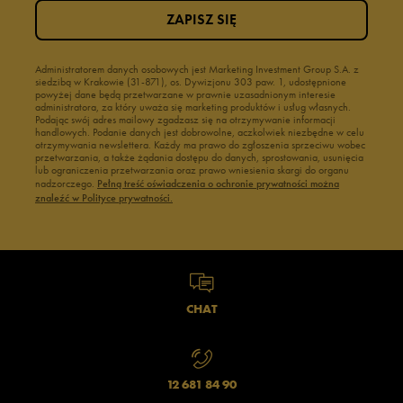
ZAPISZ SIĘ
Administratorem danych osobowych jest Marketing Investment Group S.A. z
siedzibą w Krakowie (31-871), os. Dywizjonu 303 paw. 1, udostępnione
powyżej dane będą przetwarzane w prawnie uzasadnionym interesie
administratora, za który uważa się marketing produktów i usług własnych.
Podając swój adres mailowy zgadzasz się na otrzymywanie informacji
handlowych. Podanie danych jest dobrowolne, aczkolwiek niezbędne w celu
otrzymywania newslettera. Każdy ma prawo do zgłoszenia sprzeciwu wobec
przetwarzania, a także żądania dostępu do danych, sprostowania, usunięcia
lub ograniczenia przetwarzania oraz prawo wniesienia skargi do organu
nadzorczego.
Pełną treść oświadczenia o ochronie prywatności można
znaleźć w Polityce prywatności.
CHAT
12 681 84 90