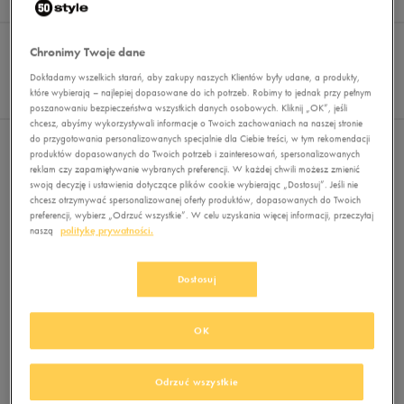
Wyników
0
Sortuj:
FILTRUJ
REKOMENDOWANE
Chronimy Twoje dane
Pokaż
Dokładamy wszelkich starań, aby zakupy naszych Klientów były udane, a produkty,
60
które wybierają – najlepiej dopasowane do ich potrzeb. Robimy to jednak przy pełnym
z 0
poszanowaniu bezpieczeństwa wszystkich danych osobowych. Kliknij „OK”, jeśli
chcesz, abyśmy wykorzystywali informacje o Twoich zachowaniach na naszej stronie
do przygotowania personalizowanych specjalnie dla Ciebie treści, w tym rekomendacji
Nie wybrano filtrów
produktów dopasowanych do Twoich potrzeb i zainteresowań, spersonalizowanych
reklam czy zapamiętywanie wybranych preferencji. W każdej chwili możesz zmienić
swoją decyzję i ustawienia dotyczące plików cookie wybierając „Dostosuj”. Jeśli nie
chcesz otrzymywać spersonalizowanej oferty produktów, dopasowanych do Twoich
preferencji, wybierz „Odrzuć wszystkie”. W celu uzyskania więcej informacji, przeczytaj
naszą
politykę prywatności.
Dostosuj
Brak produktów do wyświetlenia
Zmień kryteria wyszukiwania lub
OK
usuń wybrane filtry
Odrzuć wszystkie