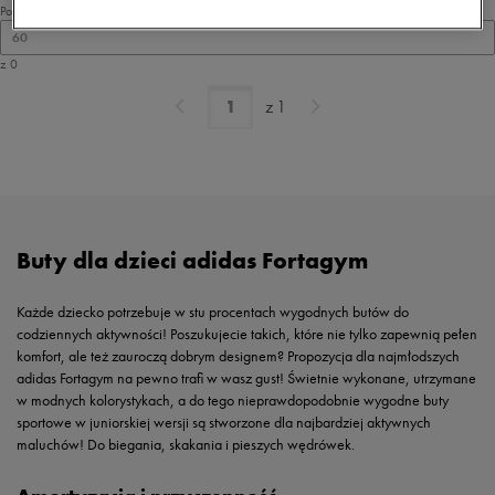
Pokaż
60
z 0
z
1
Buty dla dzieci adidas Fortagym
Każde dziecko potrzebuje w stu procentach wygodnych butów do
codziennych aktywności! Poszukujecie takich, które nie tylko zapewnią pełen
komfort, ale też zauroczą dobrym designem? Propozycja dla najmłodszych
adidas Fortagym na pewno trafi w wasz gust! Świetnie wykonane, utrzymane
w modnych kolorystykach, a do tego nieprawdopodobnie wygodne buty
sportowe w juniorskiej wersji są stworzone dla najbardziej aktywnych
maluchów! Do biegania, skakania i pieszych wędrówek.