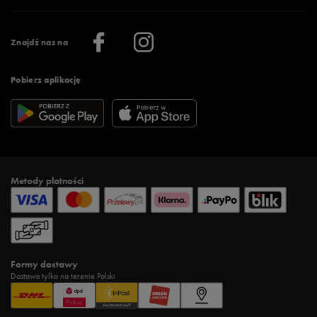
Praca
Regulamin aplikacji 50 style
Informacje o firmie
Więcej regulaminów >
Znajdź nas na
Pobierz aplikację
Metody płatności
Formy dostawy
Dostawa tylko na terenie Polski