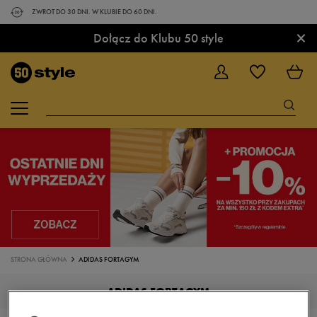
ZWROT DO 30 DNI. W KLUBIE DO 60 DNI.
×
Dołącz do Klubu 50 style
STRONA GŁÓWNA
ADIDAS FORTAGYM
ADIDAS FORTAGYM