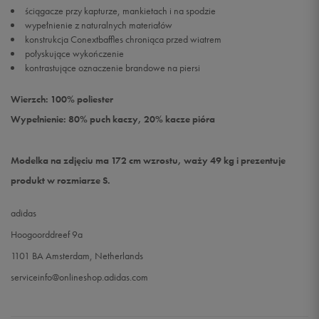
ściągacze przy kapturze, mankietach i na spodzie
wypełnienie z naturalnych materiałów
konstrukcja Conextbaffles chroniąca przed wiatrem
połyskujące wykończenie
kontrastujące oznaczenie brandowe na piersi
Wierzch: 100% poliester
Wypełnienie: 80% puch kaczy, 20% kacze pióra
Modelka na zdjęciu ma 172 cm wzrostu, waży 49 kg i prezentuje
produkt w rozmiarze S.
adidas
Hoogoorddreef 9a
1101 BA Amsterdam, Netherlands
serviceinfo@onlineshop.adidas.com