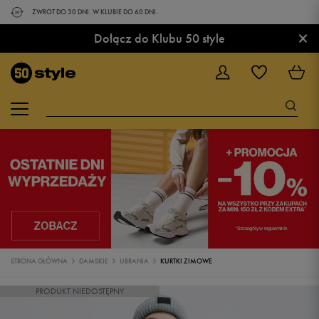
ZWROT DO 30 DNI. W KLUBIE DO 60 DNI.
×
Dołącz do Klubu 50 style
STRONA GŁÓWNA
DAMSKIE
UBRANIA
KURTKI ZIMOWE
PRODUKT NIEDOSTĘPNY