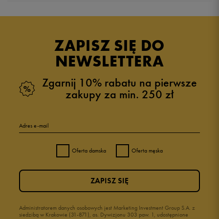
5.0
opinii klientów
6
z całego okresu
ZAPISZ SIĘ DO
zebranych i zweryfikowanych przez
NEWSLETTERA
Zgarnij 10% rabatu na pierwsze
zakupy za min. 250 zł
5
100%
Adres e-mail
4
0%
Oferta damska
Oferta męska
3
0%
ZAPISZ SIĘ
2
0%
1
Administratorem danych osobowych jest Marketing Investment Group S.A. z
0%
siedzibą w Krakowie (31-871), os. Dywizjonu 303 paw. 1, udostępnione