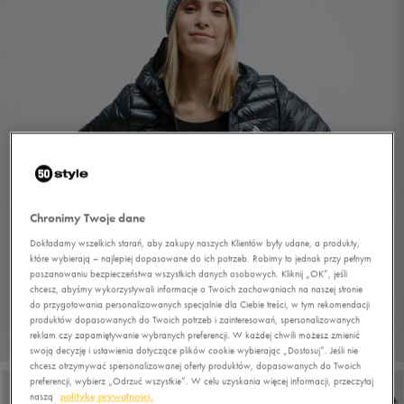
Chronimy Twoje dane
Dokładamy wszelkich starań, aby zakupy naszych Klientów były udane, a produkty,
które wybierają – najlepiej dopasowane do ich potrzeb. Robimy to jednak przy pełnym
poszanowaniu bezpieczeństwa wszystkich danych osobowych. Kliknij „OK”, jeśli
chcesz, abyśmy wykorzystywali informacje o Twoich zachowaniach na naszej stronie
do przygotowania personalizowanych specjalnie dla Ciebie treści, w tym rekomendacji
produktów dopasowanych do Twoich potrzeb i zainteresowań, spersonalizowanych
reklam czy zapamiętywanie wybranych preferencji. W każdej chwili możesz zmienić
1/5
swoją decyzję i ustawienia dotyczące plików cookie wybierając „Dostosuj”. Jeśli nie
chcesz otrzymywać spersonalizowanej oferty produktów, dopasowanych do Twoich
preferencji, wybierz „Odrzuć wszystkie”. W celu uzyskania więcej informacji, przeczytaj
naszą
politykę prywatności.