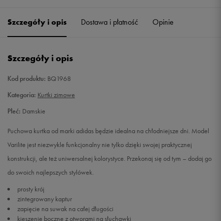
Szczegóły i opis
Dostawa i płatność
Opinie
S
Powiadom o dostępności
M
Powiadom o dostępności
Szczegóły i opis
L
Powiadom o dostępności
Kod produktu:
BQ1968
Kategoria:
Kurtki zimowe
XL
Powiadom o dostępności
Płeć:
Damskie
XXL
Powiadom o dostępności
Puchowa kurtka od marki adidas będzie idealna na chłodniejsze dni. Model
Varilite jest niezwykle funkcjonalny nie tylko dzięki swojej praktycznej
konstrukcji, ale też uniwersalnej kolorystyce. Przekonaj się od tym – dodaj go
do swoich najlepszych stylówek.
prosty krój
zintegrowany kaptur
zapięcie na suwak na całej długości
kieszenie boczne z otworami na słuchawki