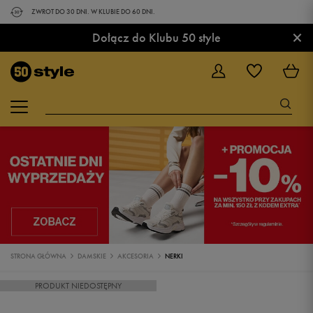
ZWROT DO 30 DNI. W KLUBIE DO 60 DNI.
×
Dołącz do Klubu 50 style
STRONA GŁÓWNA
DAMSKIE
AKCESORIA
NERKI
PRODUKT NIEDOSTĘPNY