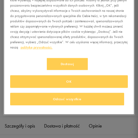
PERFORMANCE
poszanowaniu bezpieczeństwa wszystkich danych osobowych. Kliknij „OK”, jeśli
WAISTBAG
chcesz, abyśmy wykorzystywali informacje o Twoich zachowaniach na naszej stronie
do przygotowania personalizowanych specjalnie dla Ciebie treści, w tym rekomendacji
produktów dopasowanych do Twoich potrzeb i zainteresowań, spersonalizowanych
0.0
(
0
)
reklam czy zapamiętywanie wybranych preferencji. W każdej chwili możesz zmienić
0
zł
z Vat
swoją decyzję i ustawienia dotyczące plików cookie wybierając „Dostosuj”. Jeśli nie
chcesz otrzymywać spersonalizowanej oferty produktów, dopasowanych do Twoich
+ 0 PKT W
KLUBIE 50 STYLE
preferencji, wybierz „Odrzuć wszystkie”. W celu uzyskania więcej informacji, przeczytaj
naszą
politykę prywatności.
Dostosuj
Produkt niedostępny
Jeśli artykuł będzie ponownie dostępny, otrzymasz od nas powiadomienie.
OK
Wybierz rozmiar
Odrzuć wszystkie
Sprawdź dostępność w salonach
ONE SIZE
Powiadom o dostępności
Szczegóły i opis
Dostawa i płatność
Opinie