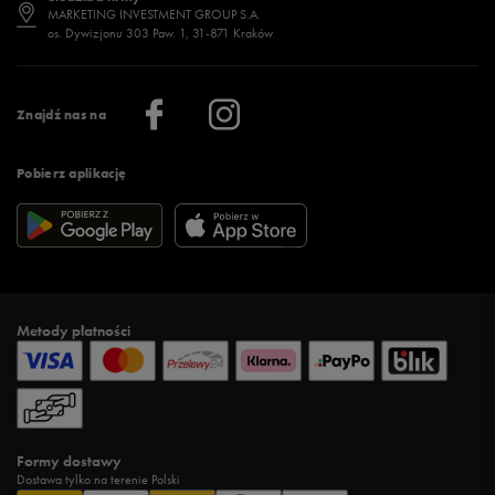
Jak wybrać buty na zimę?
Stylizacje damskie
Sklepy stacjonarne
MARKETING INVESTMENT GROUP S.A.
os. Dywizjonu 303 Paw. 1, 31-871 Kraków
Więcej >
Klub 50 style
Regulamin sklepu 50 style
Praca
Regulamin aplikacji 50 style
Informacje o firmie
Więcej regulaminów >
Znajdź nas na
Pobierz aplikację
Metody płatności
Formy dostawy
Dostawa tylko na terenie Polski