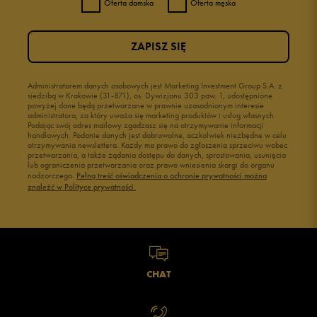
Oferta damska
Oferta męska
ZAPISZ SIĘ
Administratorem danych osobowych jest Marketing Investment Group S.A. z
siedzibą w Krakowie (31-871), os. Dywizjonu 303 paw. 1, udostępnione
powyżej dane będą przetwarzane w prawnie uzasadnionym interesie
administratora, za który uważa się marketing produktów i usług własnych.
Podając swój adres mailowy zgadzasz się na otrzymywanie informacji
handlowych. Podanie danych jest dobrowolne, aczkolwiek niezbędne w celu
otrzymywania newslettera. Każdy ma prawo do zgłoszenia sprzeciwu wobec
przetwarzania, a także żądania dostępu do danych, sprostowania, usunięcia
lub ograniczenia przetwarzania oraz prawo wniesienia skargi do organu
nadzorczego.
Pełną treść oświadczenia o ochronie prywatności można
znaleźć w Polityce prywatności.
CHAT