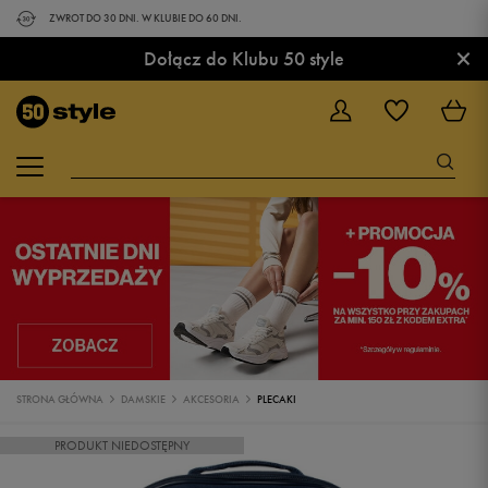
ZWROT DO 30 DNI. W KLUBIE DO 60 DNI.
×
Dołącz do Klubu 50 style
STRONA GŁÓWNA
DAMSKIE
AKCESORIA
PLECAKI
PRODUKT NIEDOSTĘPNY