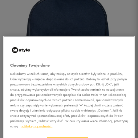
Chronimy Twoje dane
Dokładamy wszelkich starań, aby zakupy naszych Klientów były udane, a produkty,
które wybierają – najlepiej dopasowane do ich potrzeb. Robimy to jednak przy pełnym
poszanowaniu bezpieczeństwa wszystkich danych osobowych. Kliknij „OK”, jeśli
chcesz, abyśmy wykorzystywali informacje o Twoich zachowaniach na naszej stronie
do przygotowania personalizowanych specjalnie dla Ciebie treści, w tym rekomendacji
produktów dopasowanych do Twoich potrzeb i zainteresowań, spersonalizowanych
reklam czy zapamiętywanie wybranych preferencji. W każdej chwili możesz zmienić
swoją decyzję i ustawienia dotyczące plików cookie wybierając „Dostosuj”. Jeśli nie
chcesz otrzymywać spersonalizowanej oferty produktów, dopasowanych do Twoich
1/3
preferencji, wybierz „Odrzuć wszystkie”. W celu uzyskania więcej informacji, przeczytaj
naszą
politykę prywatności.