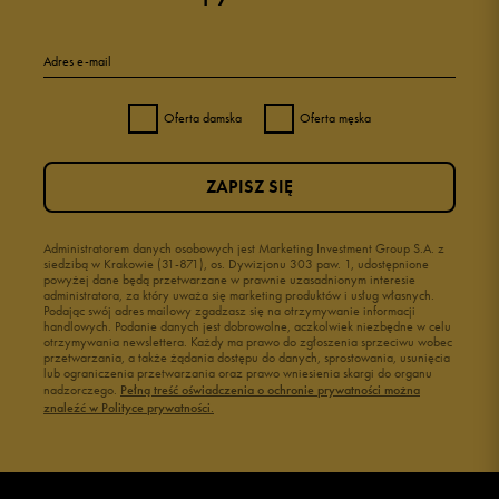
Adres e-mail
Oferta damska
Oferta męska
ZAPISZ SIĘ
Administratorem danych osobowych jest Marketing Investment Group S.A. z
siedzibą w Krakowie (31-871), os. Dywizjonu 303 paw. 1, udostępnione
powyżej dane będą przetwarzane w prawnie uzasadnionym interesie
administratora, za który uważa się marketing produktów i usług własnych.
Podając swój adres mailowy zgadzasz się na otrzymywanie informacji
handlowych. Podanie danych jest dobrowolne, aczkolwiek niezbędne w celu
otrzymywania newslettera. Każdy ma prawo do zgłoszenia sprzeciwu wobec
przetwarzania, a także żądania dostępu do danych, sprostowania, usunięcia
lub ograniczenia przetwarzania oraz prawo wniesienia skargi do organu
nadzorczego.
Pełną treść oświadczenia o ochronie prywatności można
znaleźć w Polityce prywatności.