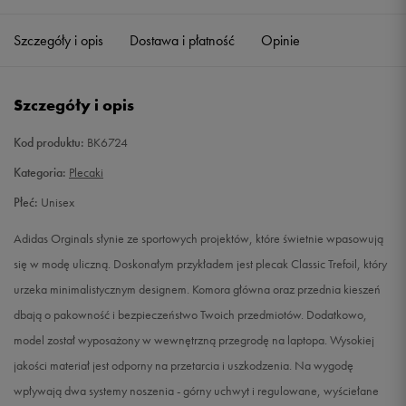
Szczegóły i opis
Dostawa i płatność
Opinie
Szczegóły i opis
Kod produktu:
BK6724
Kategoria:
Plecaki
Płeć:
Unisex
Adidas Orginals słynie ze sportowych projektów, które świetnie wpasowują
się w modę uliczną. Doskonałym przykładem jest plecak Classic Trefoil, który
urzeka minimalistycznym designem. Komora główna oraz przednia kieszeń
dbają o pakowność i bezpieczeństwo Twoich przedmiotów. Dodatkowo,
model został wyposażony w wewnętrzną przegrodę na laptopa. Wysokiej
jakości materiał jest odporny na przetarcia i uszkodzenia. Na wygodę
wpływają dwa systemy noszenia - górny uchwyt i regulowane, wyściełane