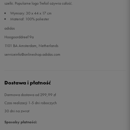
szelki. Popularne logo Trefoil ożywia całość.
Wymiary: 30 x 44 x 17 cm
Materiał: 100% poliester
adidas
Hoogoorddreef 9a
1101 BA Amsterdam, Netherlands
serviceinfo@onlineshop.adidas.com
Dostawa i płatność
Darmowa dostawa od 299,99 zł
Czas realizacji 1-5 dni roboczych
30 dni na zwrot
Sposoby płatności: