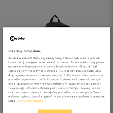
Chronimy Twoje dane
Dokładamy wszelkich starań, aby zakupy naszych Klientów były udane, a produkty,
które wybierają – najlepiej dopasowane do ich potrzeb. Robimy to jednak przy pełnym
poszanowaniu bezpieczeństwa wszystkich danych osobowych. Kliknij „OK”, jeśli
chcesz, abyśmy wykorzystywali informacje o Twoich zachowaniach na naszej stronie
do przygotowania personalizowanych specjalnie dla Ciebie treści, w tym rekomendacji
produktów dopasowanych do Twoich potrzeb i zainteresowań, spersonalizowanych
reklam czy zapamiętywanie wybranych preferencji. W każdej chwili możesz zmienić
swoją decyzję i ustawienia dotyczące plików cookie wybierając „Dostosuj”. Jeśli nie
chcesz otrzymywać spersonalizowanej oferty produktów, dopasowanych do Twoich
1/3
preferencji, wybierz „Odrzuć wszystkie”. W celu uzyskania więcej informacji, przeczytaj
naszą
politykę prywatności.