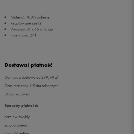
Materiał: 100% poliester
Regulowane szelki
Wymiary: 31 x 16 x 46 cm
Pojemność: 27 l
Dostawa i płatność
Darmowa dostawa od 299,99 zł
Czas realizacji 1-5 dni roboczych
30 dni na zwrot
Sposoby płatności:
przelew zwykły
za pobraniem
płatność online