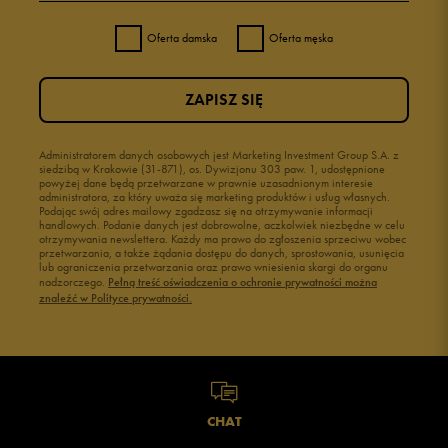
Oferta damska
Oferta męska
ZAPISZ SIĘ
Administratorem danych osobowych jest Marketing Investment Group S.A. z
siedzibą w Krakowie (31-871), os. Dywizjonu 303 paw. 1, udostępnione
powyżej dane będą przetwarzane w prawnie uzasadnionym interesie
administratora, za który uważa się marketing produktów i usług własnych.
Podając swój adres mailowy zgadzasz się na otrzymywanie informacji
handlowych. Podanie danych jest dobrowolne, aczkolwiek niezbędne w celu
otrzymywania newslettera. Każdy ma prawo do zgłoszenia sprzeciwu wobec
przetwarzania, a także żądania dostępu do danych, sprostowania, usunięcia
lub ograniczenia przetwarzania oraz prawo wniesienia skargi do organu
nadzorczego.
Pełną treść oświadczenia o ochronie prywatności można
znaleźć w Polityce prywatności.
CHAT