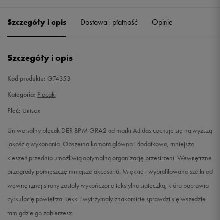
Szczegóły i opis
Dostawa i płatność
Opinie
Szczegóły i opis
Kod produktu:
G74353
Kategoria:
Plecaki
Płeć:
Unisex
Uniwersalny plecak DER BP M GRA2 od marki Adidas cechuje się najwyższą
jakością wykonania. Obszerna komora główna i dodatkowa, mniejsza
kieszeń przednia umożliwią optymalną organizację przestrzeni. Wewnętrzne
przegrody pomieszczę mniejsze akcesoria. Miękkie i wyprofilowane szelki od
wewnętrznej strony zostały wykończone tekstylną siateczką, która poprawia
cyrkulację powietrza. Lekki i wytrzymały znakomicie sprawdzi się wszędzie
tam gdzie go zabierzesz.