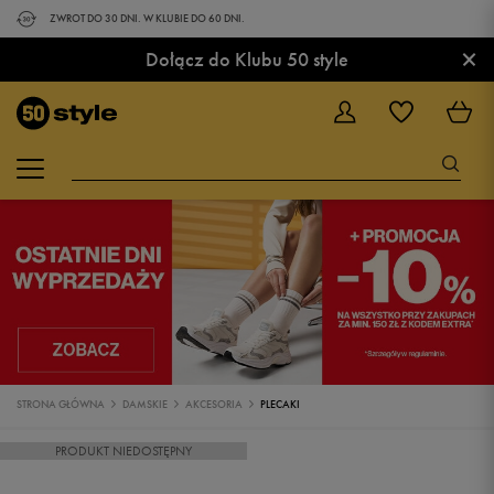
ZWROT DO 30 DNI. W KLUBIE DO 60 DNI.
×
Dołącz do Klubu 50 style
STRONA GŁÓWNA
DAMSKIE
AKCESORIA
PLECAKI
PRODUKT NIEDOSTĘPNY