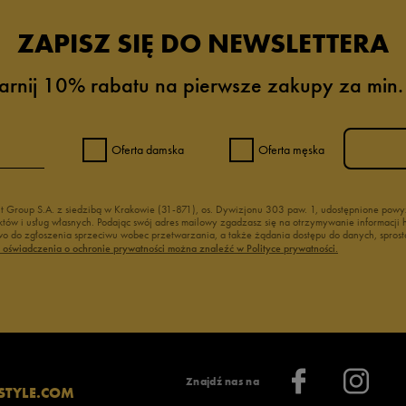
ZAPISZ SIĘ DO NEWSLETTERA
arnij 10% rabatu na pierwsze zakupy za min.
Oferta damska
Oferta męska
nt Group S.A. z siedzibą w Krakowie (31-871), os. Dywizjonu 303 paw. 1, udostępnione po
duktów i usług własnych. Podając swój adres mailowy zgadzasz się na otrzymywanie informacj
 do zgłoszenia sprzeciwu wobec przetwarzania, a także żądania dostępu do danych, sprost
ć oświadczenia o ochronie prywatności można znaleźć w Polityce prywatności.
Znajdź nas na
STYLE.COM