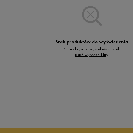
Vans
Timberland
Umbro
Under Armour
Up8
Brak produktów do wyświetlenia
U.S. Polo ASSN.
Zmień kryteria wyszukiwania lub
Vans
usuń wybrane filtry
0