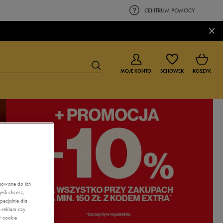
CENTRUM POMOCY
×
MOJE KONTO
SCHOWEK
KOSZYK
BUTY DLA CHŁOPCA
BUTY DLA DZIEWCZYNKI
0-4 lat
0-4 lat
4-8 lat
4-8 lat
9-16 lat
9-16 lat
asowane do ich
śli chcesz,
ecjalnie dla
 reklam czy
w cookie