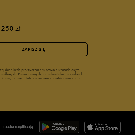
 250 zł
ZAPISZ SIĘ
wyżej dane będą przetwarzane w prawnie uzasadnionym
i handlowych. Podanie danych jest dobrowolne, aczkolwiek
owania, usunięcia lub ograniczenia przetwarzania oraz
Pobierz aplikację