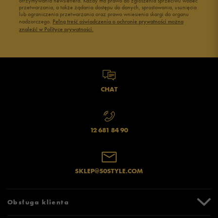
otrzymywania newslettera. Każdy ma prawo do zgłoszenia sprzeciwu wobec
przetwarzania, a także żądania dostępu do danych, sprostowania, usunięcia
lub ograniczenia przetwarzania oraz prawo wniesienia skargi do organu
nadzorczego.
Pełną treść oświadczenia o ochronie prywatności można
znaleźć w Polityce prywatności.
CHAT
12 681 84 90
SKLEP@50STYLE.COM
Obsługa klienta