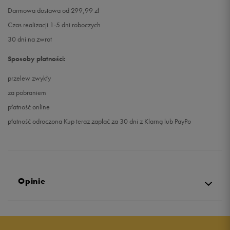
Darmowa dostawa od 299,99 zł
Czas realizacji 1-5 dni roboczych
30 dni na zwrot
Sposoby płatności:
przelew zwykły
za pobraniem
płatność online
płatność odroczona Kup teraz zapłać za 30 dni z Klarną lub PayPo
Opinie
Produkt nie posiada recenzji