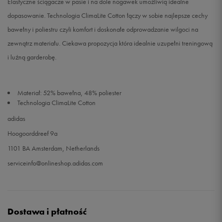
Elastyczne ściągacze w pasie i na dole nogawek umożliwią idealne
dopasowanie. Technologia ClimaLite Cotton łączy w sobie najlepsze cechy
bawełny i poliestru czyli komfort i doskonałe odprowadzanie wilgoci na
zewnątrz materiału. Ciekawa propozycja która idealnie uzupełni treningową
i luźną garderobę.
Materiał: 52% bawełna, 48% poliester
Technologia ClimaLite Cotton
adidas
Hoogoorddreef 9a
1101 BA Amsterdam, Netherlands
serviceinfo@onlineshop.adidas.com
Dostawa i płatność