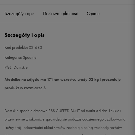
Szczegóły i opis
Dostawa i płatność
Opinie
S
Powiadom o dostępności
M
Powiadom o dostępności
Szczegóły i opis
L
Powiadom o dostępności
Kod produktu:
X21683
Kategoria:
Spodnie
Płeć:
Damskie
Modelka na zdjęciu ma 171 cm wzrostu, waży 52 kg i prezentuje
produkt w rozmiarze S.
Damskie spodnie dresowe ESS CUFFED PANT od marki Adidas. Lekkie i
przewiewne znakomicie sprawdzą się podczas codziennego użytkowania.
Luźny krój i odpowiedni układ szwów zadbają o pełną swobodę ruchów.