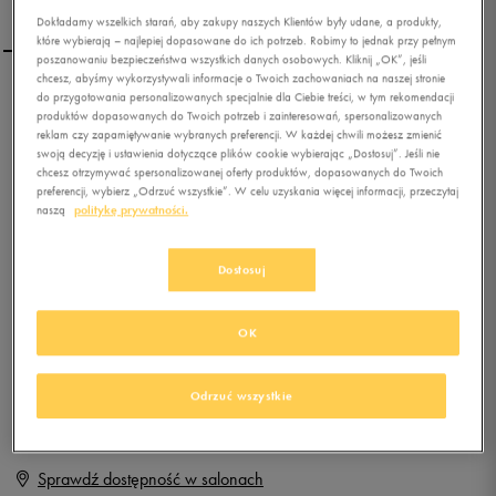
Dokładamy wszelkich starań, aby zakupy naszych Klientów były udane, a produkty,
które wybierają – najlepiej dopasowane do ich potrzeb. Robimy to jednak przy pełnym
poszanowaniu bezpieczeństwa wszystkich danych osobowych. Kliknij „OK”, jeśli
chcesz, abyśmy wykorzystywali informacje o Twoich zachowaniach na naszej stronie
do przygotowania personalizowanych specjalnie dla Ciebie treści, w tym rekomendacji
ADIDAS SPODNIE ESS
produktów dopasowanych do Twoich potrzeb i zainteresowań, spersonalizowanych
CUFFED PANT
reklam czy zapamiętywanie wybranych preferencji. W każdej chwili możesz zmienić
swoją decyzję i ustawienia dotyczące plików cookie wybierając „Dostosuj”. Jeśli nie
chcesz otrzymywać spersonalizowanej oferty produktów, dopasowanych do Twoich
0.0
(
0
)
preferencji, wybierz „Odrzuć wszystkie”. W celu uzyskania więcej informacji, przeczytaj
29,99
zł
z Vat
naszą
politykę prywatności.
+ 150 PKT W
KLUBIE 50 STYLE
Dostosuj
OK
Produkt niedostępny
Jeśli artykuł będzie ponownie dostępny, otrzymasz od nas powiadomienie.
Odrzuć wszystkie
Wybierz rozmiar
Sprawdź dostępność w salonach
XS
Powiadom o dostępności