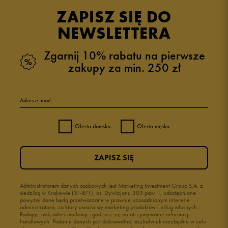
ZAPISZ SIĘ DO
NEWSLETTERA
Zgarnij 10% rabatu na pierwsze
zakupy za min. 250 zł
Adres e-mail
Oferta damska
Oferta męska
ZAPISZ SIĘ
Administratorem danych osobowych jest Marketing Investment Group S.A. z
siedzibą w Krakowie (31-871), os. Dywizjonu 303 paw. 1, udostępnione
powyżej dane będą przetwarzane w prawnie uzasadnionym interesie
administratora, za który uważa się marketing produktów i usług własnych.
Podając swój adres mailowy zgadzasz się na otrzymywanie informacji
handlowych. Podanie danych jest dobrowolne, aczkolwiek niezbędne w celu