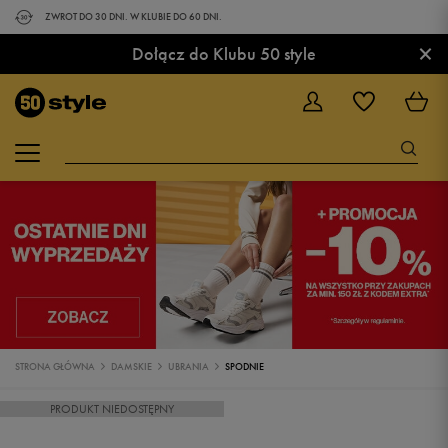
ZWROT DO 30 DNI. W KLUBIE DO 60 DNI.
×
Dołącz do Klubu 50 style
STRONA GŁÓWNA
DAMSKIE
UBRANIA
SPODNIE
PRODUKT NIEDOSTĘPNY