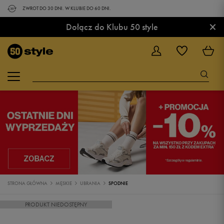
ZWROT DO 30 DNI. W KLUBIE DO 60 DNI.
×
Dołącz do Klubu 50 style
STRONA GŁÓWNA
MĘSKIE
UBRANIA
SPODNIE
PRODUKT NIEDOSTĘPNY