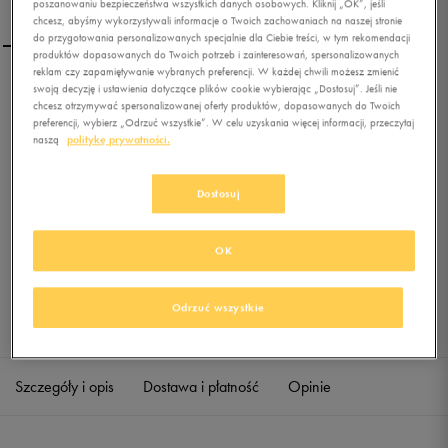
poszanowaniu bezpieczeństwa wszystkich danych osobowych. Kliknij „OK”, jeśli
chcesz, abyśmy wykorzystywali informacje o Twoich zachowaniach na naszej stronie
do przygotowania personalizowanych specjalnie dla Ciebie treści, w tym rekomendacji
produktów dopasowanych do Twoich potrzeb i zainteresowań, spersonalizowanych
reklam czy zapamiętywanie wybranych preferencji. W każdej chwili możesz zmienić
swoją decyzję i ustawienia dotyczące plików cookie wybierając „Dostosuj”. Jeśli nie
ADIDAS SPODNIE ESS
chcesz otrzymywać spersonalizowanej oferty produktów, dopasowanych do Twoich
STANDFORD B
preferencji, wybierz „Odrzuć wszystkie”. W celu uzyskania więcej informacji, przeczytaj
naszą
politykę prywatności.
0.0
(
0
)
0
zł
z Vat
Dostosuj
+ 0 PKT W
KLUBIE 50 STYLE
OK
Odrzuć wszystkie
Sprawdź dostępność w salonach
Szczegóły i opis
Dostawa i płatność
Opinie