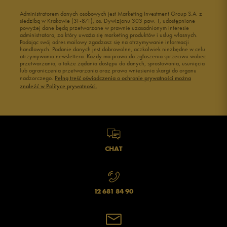
Administratorem danych osobowych jest Marketing Investment Group S.A. z
siedzibą w Krakowie (31-871), os. Dywizjonu 303 paw. 1, udostępnione
powyżej dane będą przetwarzane w prawnie uzasadnionym interesie
administratora, za który uważa się marketing produktów i usług własnych.
Podając swój adres mailowy zgadzasz się na otrzymywanie informacji
handlowych. Podanie danych jest dobrowolne, aczkolwiek niezbędne w celu
otrzymywania newslettera. Każdy ma prawo do zgłoszenia sprzeciwu wobec
przetwarzania, a także żądania dostępu do danych, sprostowania, usunięcia
lub ograniczenia przetwarzania oraz prawo wniesienia skargi do organu
nadzorczego.
Pełną treść oświadczenia o ochronie prywatności można
znaleźć w Polityce prywatności.
CHAT
12 681 84 90