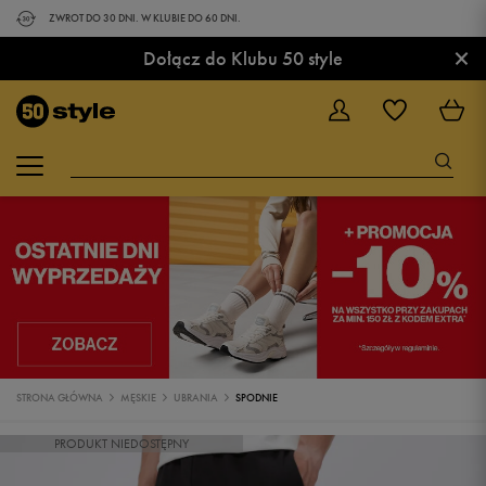
ZWROT DO 30 DNI. W KLUBIE DO 60 DNI.
×
Dołącz do Klubu 50 style
STRONA GŁÓWNA
MĘSKIE
UBRANIA
SPODNIE
PRODUKT NIEDOSTĘPNY