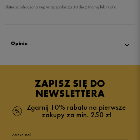
płatność odroczona Kup teraz zapłać za 30 dni z Klarną lub PayPo
Opinie
4.3
opinii klientów
3
z całego okresu
ZAPISZ SIĘ DO
zebranych i zweryfikowanych przez
NEWSLETTERA
Zgarnij 10% rabatu na pierwsze
zakupy za min. 250 zł
5
67%
Adres e-mail
4
0%