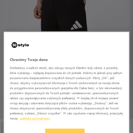
Chronimy Twoje dane
Dokładamy wszelkich starań, aby zakupy naszych Klientów były udane, a produkty,
które wybierają – najlepiej dopasowane do ich potrzeb. Robimy to jednak przy pełnym
poszanowaniu bezpieczeństwa wszystkich danych osobowych. Kliknij „OK”, jeśli
chcesz, abyśmy wykorzystywali informacje o Twoich zachowaniach na naszej stronie
do przygotowania personalizowanych specjalnie dla Ciebie treści, w tym rekomendacji
produktów dopasowanych do Twoich potrzeb i zainteresowań, spersonalizowanych
reklam czy zapamiętywanie wybranych preferencji. W każdej chwili możesz zmienić
swoją decyzję i ustawienia dotyczące plików cookie wybierając „Dostosuj”. Jeśli nie
chcesz otrzymywać spersonalizowanej oferty produktów, dopasowanych do Twoich
1/4
preferencji, wybierz „Odrzuć wszystkie”. W celu uzyskania więcej informacji, przeczytaj
naszą
politykę prywatności.