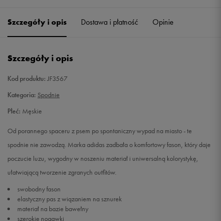
Szczegóły i opis
Dostawa i płatność
Opinie
M
Powiadom o dostępności
L
Powiadom o dostępności
Szczegóły i opis
XL
Powiadom o dostępności
Kod produktu:
JF3567
Kategoria:
Spodnie
Płeć:
Męskie
Od porannego spaceru z psem po spontaniczny wypad na miasto - te
spodnie nie zawodzą. Marka adidas zadbała o komfortowy fason, który daje
poczucie luzu, wygodny w noszeniu materiał i uniwersalną kolorystykę,
ułatwiającą tworzenie zgranych outfitów.
swobodny fason
elastyczny pas z wiązaniem na sznurek
materiał na bazie bawełny
szerokie nogawki