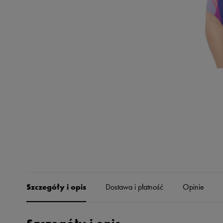
Skechers
Timberland
Umbro
Under Armour
Up8
U.S. Polo ASSN.
Vans
Szczegóły i opis
Dostawa i płatność
Opinie