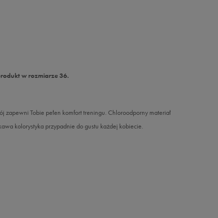
produkt w rozmiarze 36.
ój zapewni Tobie pełen komfort treningu. Chloroodporny materiał
kawa kolorystyka przypadnie do gustu każdej kobiecie.