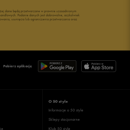
wyżej dane będą przetwarzane w prawnie uzasadnionym
i handlowych. Podanie danych jest dobrowolne, aczkolwiek
owania, usunięcia lub ograniczenia przetwarzania oraz
Pobierz aplikację
O 50 style
Informacje o 50 style
Sklepy stacjonarne
ie
Klub 50 style