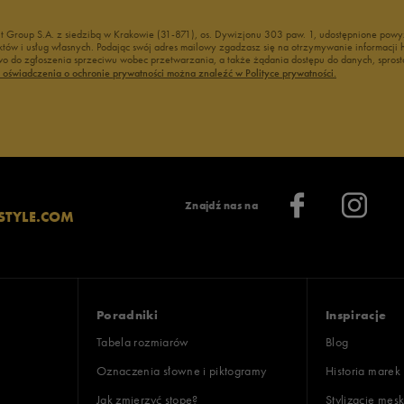
nt Group S.A. z siedzibą w Krakowie (31-871), os. Dywizjonu 303 paw. 1, udostępnione po
duktów i usług własnych. Podając swój adres mailowy zgadzasz się na otrzymywanie informacj
 do zgłoszenia sprzeciwu wobec przetwarzania, a także żądania dostępu do danych, sprost
ć oświadczenia o ochronie prywatności można znaleźć w Polityce prywatności.
Znajdź nas na
STYLE.COM
Poradniki
Inspiracje
Tabela rozmiarów
Blog
Oznaczenia słowne i piktogramy
Historia marek
Jak zmierzyć stopę?
Stylizacje męsk