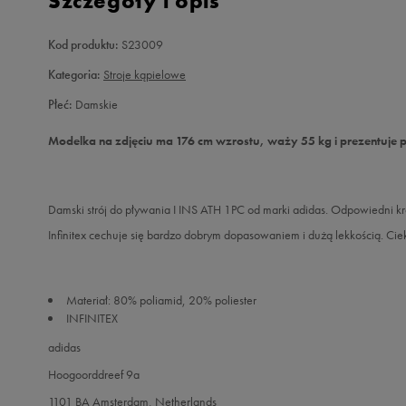
Szczegóły i opis
Kod produktu:
S23009
Kategoria:
Stroje kąpielowe
Płeć:
Damskie
Modelka na zdjęciu ma 176 cm wzrostu, waży 55 kg i prezentuje 
Damski strój do pływania I INS ATH 1PC od marki adidas. Odpowiedni kr
Infinitex cechuje się bardzo dobrym dopasowaniem i dużą lekkością. Cie
Materiał: 80% poliamid, 20% poliester
INFINITEX
adidas
Hoogoorddreef 9a
1101 BA Amsterdam, Netherlands