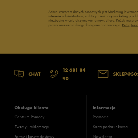
Administratorem danych osobowych jest Marketing Investme
interesie administratora, za który uważa się marketing pro
niezbędne w celu otrzymywania newslettera. Każdy ma prawo
prawo wniesienia skargi do organu nadzorczego.
Pełną treś
12 681 84
CHAT
SKLEP@50
90
Obsługa klienta
Informacje
Centrum Pomocy
Promocje
Zwroty i reklamacje
Karta podarunkowa
Formy i koszty dostawy
Newsletter