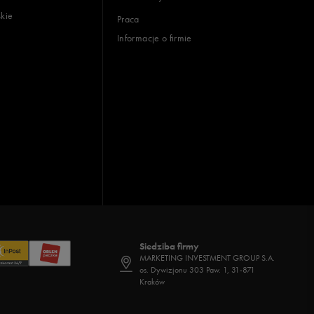
skie
Praca
Informacje o firmie
Siedziba firmy
MARKETING INVESTMENT GROUP S.A.
os. Dywizjonu 303 Paw. 1, 31-871
Kraków