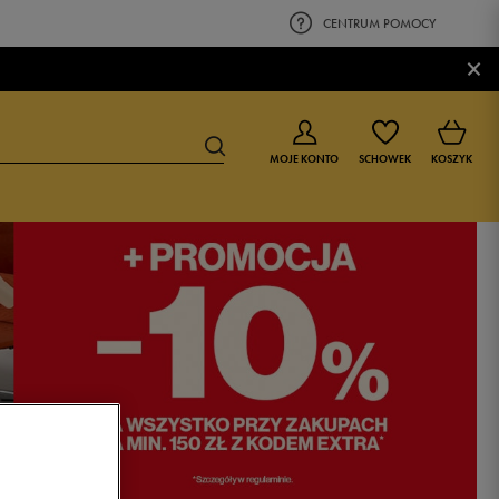
CENTRUM POMOCY
×
MOJE KONTO
SCHOWEK
KOSZYK
BUTY DLA CHŁOPCA
BUTY DLA DZIEWCZYNKI
0-4 lat
0-4 lat
4-8 lat
4-8 lat
9-16 lat
9-16 lat