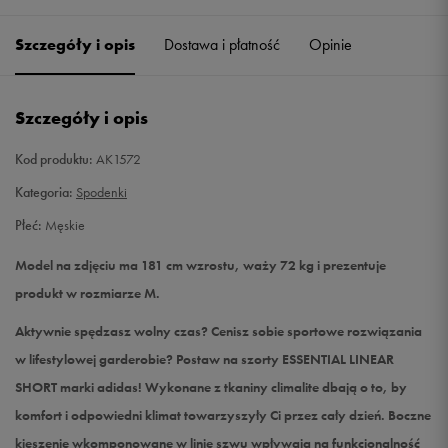
Szczegóły i opis
Dostawa i płatność
Opinie
L
Powiadom o dostępności
XL
Powiadom o dostępności
Szczegóły i opis
XXL
Powiadom o dostępności
Kod produktu:
AK1572
Kategoria:
Spodenki
Płeć:
Męskie
Model na zdjęciu ma 181 cm wzrostu, waży 72 kg i prezentuje
produkt w rozmiarze M.
Aktywnie spędzasz wolny czas? Cenisz sobie sportowe rozwiązania
w lifestylowej garderobie? Postaw na szorty ESSENTIAL LINEAR
SHORT marki adidas! Wykonane z tkaniny climalite dbają o to, by
komfort i odpowiedni klimat towarzyszyły Ci przez cały dzień. Boczne
kieszenie wkomponowane w linię szwu wpływają na funkcjonalność