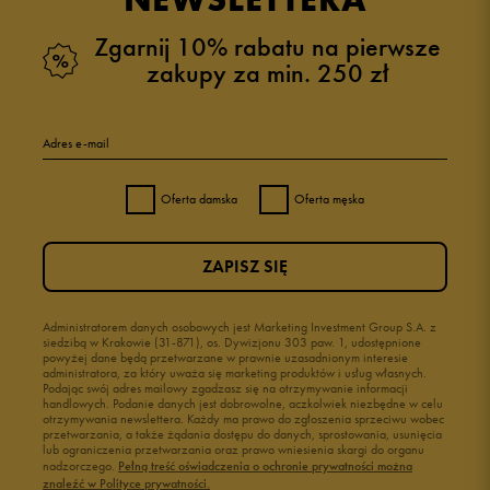
Zgarnij 10% rabatu na pierwsze
zakupy za min. 250 zł
Adres e-mail
Oferta damska
Oferta męska
ZAPISZ SIĘ
Administratorem danych osobowych jest Marketing Investment Group S.A. z
siedzibą w Krakowie (31-871), os. Dywizjonu 303 paw. 1, udostępnione
powyżej dane będą przetwarzane w prawnie uzasadnionym interesie
administratora, za który uważa się marketing produktów i usług własnych.
Podając swój adres mailowy zgadzasz się na otrzymywanie informacji
handlowych. Podanie danych jest dobrowolne, aczkolwiek niezbędne w celu
otrzymywania newslettera. Każdy ma prawo do zgłoszenia sprzeciwu wobec
przetwarzania, a także żądania dostępu do danych, sprostowania, usunięcia
lub ograniczenia przetwarzania oraz prawo wniesienia skargi do organu
nadzorczego.
Pełną treść oświadczenia o ochronie prywatności można
znaleźć w Polityce prywatności.