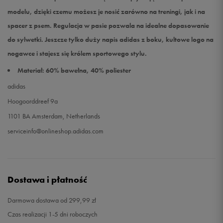
modelu, dzięki czemu możesz je nosić zarówno na treningi, jak i na
spacer z psem. Regulacja w pasie pozwala na idealne dopasowanie
do sylwetki. Jeszcze tylko duży napis adidas z boku, kultowe logo na
nogawce i stajesz się królem sportowego stylu.
Materiał: 60% bawełna, 40% poliester
adidas
Hoogoorddreef 9a
1101 BA Amsterdam, Netherlands
serviceinfo@onlineshop.adidas.com
Dostawa i płatność
Darmowa dostawa od 299,99 zł
Czas realizacji 1-5 dni roboczych