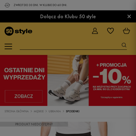
ZWROT DO 30 DNI. W KLUBIE DO 60 DNI.
×
Dołącz do Klubu 50 style
STRONA GŁÓWNA
MĘSKIE
UBRANIA
SPODENKI
PRODUKT NIEDOSTĘPNY