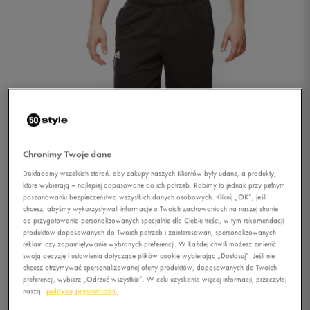
Chronimy Twoje dane
Dokładamy wszelkich starań, aby zakupy naszych Klientów były udane, a produkty,
które wybierają – najlepiej dopasowane do ich potrzeb. Robimy to jednak przy pełnym
poszanowaniu bezpieczeństwa wszystkich danych osobowych. Kliknij „OK”, jeśli
chcesz, abyśmy wykorzystywali informacje o Twoich zachowaniach na naszej stronie
do przygotowania personalizowanych specjalnie dla Ciebie treści, w tym rekomendacji
produktów dopasowanych do Twoich potrzeb i zainteresowań, spersonalizowanych
reklam czy zapamiętywanie wybranych preferencji. W każdej chwili możesz zmienić
swoją decyzję i ustawienia dotyczące plików cookie wybierając „Dostosuj”. Jeśli nie
1/2
chcesz otrzymywać spersonalizowanej oferty produktów, dopasowanych do Twoich
preferencji, wybierz „Odrzuć wszystkie”. W celu uzyskania więcej informacji, przeczytaj
naszą
politykę prywatności.