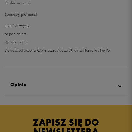
30 dni na zwrot
Sposoby płatności:
przelew zwykły
za pobraniem
płatność online
płatność odroczona Kup teraz zapłać za 30 dni z Klarną lub PayPo
Opinie
Produkt nie posiada recenzji
ZAPISZ SIĘ DO
NEWSLETTERA