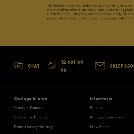
Administratorem danych osobowych jest Marketing Investme
interesie administratora, za który uważa się marketing pro
niezbędne w celu otrzymywania newslettera. Każdy ma prawo
prawo wniesienia skargi do organu nadzorczego.
Pełną treś
12 681 84
CHAT
SKLEP@50
90
Obsługa klienta
Informacje
Centrum Pomocy
Promocje
Zwroty i reklamacje
Karta podarunkowa
Formy i koszty dostawy
Newsletter