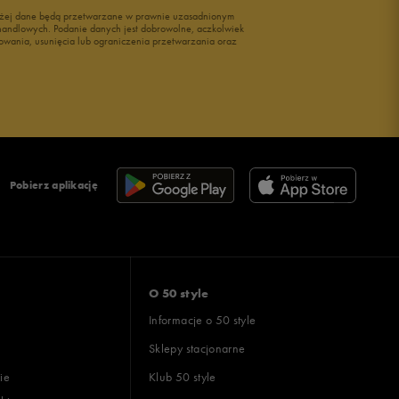
wyżej dane będą przetwarzane w prawnie uzasadnionym
i handlowych. Podanie danych jest dobrowolne, aczkolwiek
owania, usunięcia lub ograniczenia przetwarzania oraz
Pobierz aplikację
O 50 style
Informacje o 50 style
Sklepy stacjonarne
ie
Klub 50 style