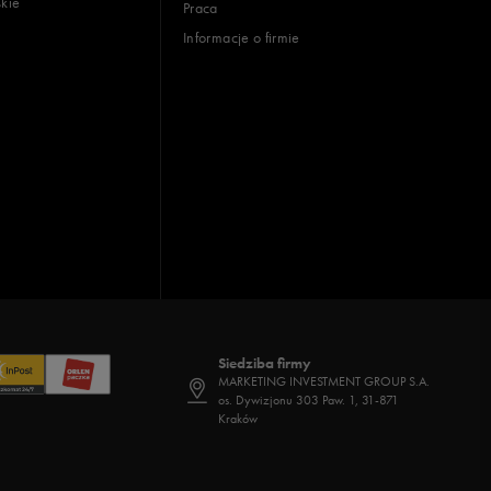
skie
Praca
Informacje o firmie
Siedziba firmy
MARKETING INVESTMENT GROUP S.A.
os. Dywizjonu 303 Paw. 1, 31-871
Kraków