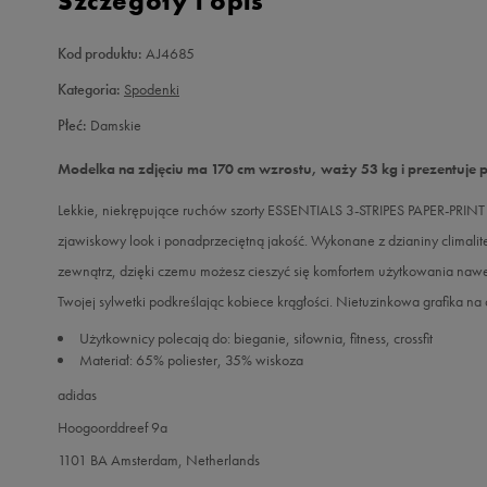
Szczegóły i opis
Kod produktu:
AJ4685
Kategoria:
Spodenki
Płeć:
Damskie
Modelka na zdjęciu ma 170 cm wzrostu, waży 53 kg i prezentuje 
Lekkie, niekrępujące ruchów szorty ESSENTIALS 3-STRIPES PAPER-PRINT m
zjawiskowy look i ponadprzeciętną jakość. Wykonane z dzianiny climali
zewnątrz, dzięki czemu możesz cieszyć się komfortem użytkowania nawet 
Twojej sylwetki podkreślając kobiece krągłości. Nietuzinkowa grafika na c
Użytkownicy polecają do: bieganie, siłownia, fitness, crossfit
Materiał: 65% poliester, 35% wiskoza
adidas
Hoogoorddreef 9a
1101 BA Amsterdam, Netherlands