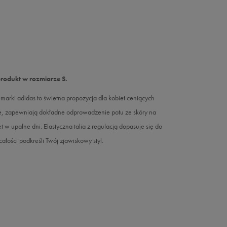
produkt w rozmiarze S.
arki adidas to świetna propozycja dla kobiet ceniących
te, zapewniają dokładne odprowadzenie potu ze skóry na
w upalne dni. Elastyczna talia z regulacją dopasuje się do
ałości podkreśli Twój zjawiskowy styl.