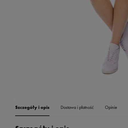
Skechers
Timberland
Umbro
Under Armour
Up8
U.S. Polo ASSN.
Vans
Szczegóły i opis
Dostawa i płatność
Opinie