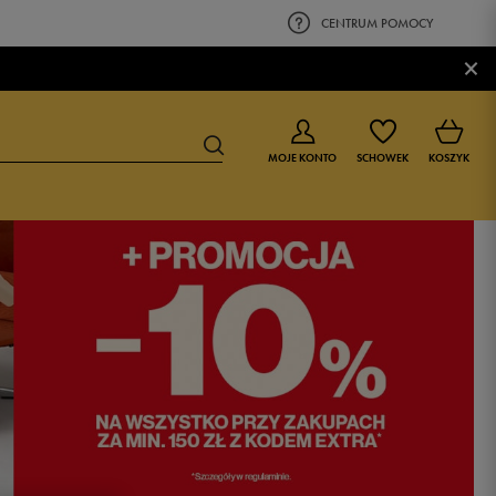
CENTRUM POMOCY
×
MOJE KONTO
SCHOWEK
KOSZYK
BUTY DLA CHŁOPCA
BUTY DLA DZIEWCZYNKI
0-4 lat
0-4 lat
4-8 lat
4-8 lat
9-16 lat
9-16 lat