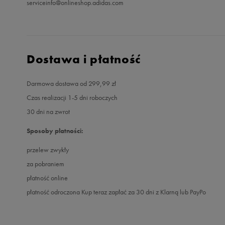
serviceinfo@onlineshop.adidas.com
Dostawa i płatność
Darmowa dostawa od 299,99 zł
Czas realizacji 1-5 dni roboczych
30 dni na zwrot
Sposoby płatności:
przelew zwykły
za pobraniem
płatność online
płatność odroczona Kup teraz zapłać za 30 dni z Klarną lub PayPo