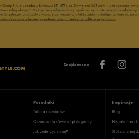
nt Group S.A. z siedzibą w Krakowie (31-871), os. Dywizjonu 303 paw. 1, udostępnione po
duktów i usług własnych. Podając swój adres mailowy zgadzasz się na otrzymywanie informacj
 do zgłoszenia sprzeciwu wobec przetwarzania, a także żądania dostępu do danych, sprost
ć oświadczenia o ochronie prywatności można znaleźć w Polityce prywatności.
Znajdź nas na
STYLE.COM
Poradniki
Inspiracje
Tabela rozmiarów
Blog
Oznaczenia słowne i piktogramy
Historia marek
Jak zmierzyć stopę?
Stylizacje męsk