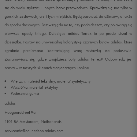
się do wielu stylizacji i innych barw przewodnich. Sprawdzą się nie tylko w
górskich zestawach, ale i tych miejskich. Będą pasować do dżinsów, a także
do spodni dresowych. Bez względu na to, czy pada deszcz, czy pojawiają się
pierwsze opady śniegu. Dziecięce adidas Terrex to po prostu strzał w
dziesiątkę. Postaw na uniwersalną kolorystykę czarnych butów adidas, które
zgrabnie przełamano kontrastującą szarą wstawką na podeszwie.
Zastanawiasz się, gdzie znajdziesz buty adidas Terrex? Odpowiedź jest
prosta – w naszych sklepach stacjonarnych i online.
Wierzch: materiał tekstylny, materiał syntetyczny
Wyściółka: materiał tekstylny
Podeszwa: guma
adidas
Hoogoorddreef 9a
1101 BA Amsterdam, Netherlands
serviceinfo@onlineshop.adidas.com