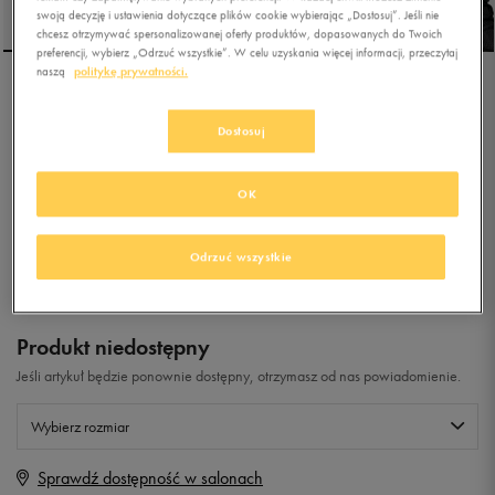
swoją decyzję i ustawienia dotyczące plików cookie wybierając „Dostosuj”. Jeśli nie
chcesz otrzymywać spersonalizowanej oferty produktów, dopasowanych do Twoich
preferencji, wybierz „Odrzuć wszystkie”. W celu uzyskania więcej informacji, przeczytaj
naszą
politykę prywatności.
ADIDAS TERREX AX2R K
Dostosuj
5.0
(
2
)
OK
179,99
zł
z Vat
+ 900 PKT W
KLUBIE 50 STYLE
Odrzuć wszystkie
Produkt niedostępny
Jeśli artykuł będzie ponownie dostępny, otrzymasz od nas powiadomienie.
Wybierz rozmiar
Sprawdź dostępność w salonach
Rozmiary EU
Rozmiary US