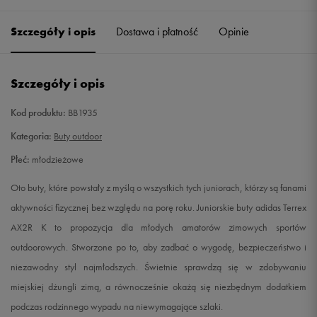
32
19,5 cm
Powiadom o dostępności
Szczegóły i opis
Dostawa i płatność
Opinie
33
20 cm
Powiadom o dostępności
Szczegóły i opis
33,5
20,4 cm
Powiadom o dostępności
Kod produktu:
BB1935
34
20,8 cm
Powiadom o dostępności
Kategoria:
Buty outdoor
Płeć:
młodzieżowe
35
21,2 cm
Powiadom o dostępności
Oto buty, które powstały z myślą o wszystkich tych juniorach, którzy są fanami
35,5
21,6 cm
Powiadom o dostępności
aktywności fizycznej bez względu na porę roku. Juniorskie buty adidas Terrex
AX2R K to propozycja dla młodych amatorów zimowych sportów
36
22,1 cm
Powiadom o dostępności
outdoorowych. Stworzone po to, aby zadbać o wygodę, bezpieczeństwo i
niezawodny styl najmłodszych. Świetnie sprawdzą się w zdobywaniu
36 2/3
22,5 cm
Powiadom o dostępności
miejskiej dżungli zimą, a równocześnie okażą się niezbędnym dodatkiem
podczas rodzinnego wypadu na niewymagające szlaki.
37 1/3
22,9 cm
Powiadom o dostępności