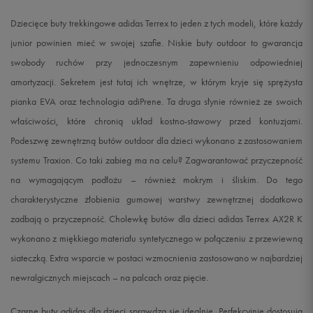
Dziecięce buty trekkingowe adidas Terrex to jeden z tych modeli, które każdy
38
23,3 cm
Powiadom o dostępności
junior powinien mieć w swojej szafie. Niskie buty outdoor to gwarancja
swobody ruchów przy jednoczesnym zapewnieniu odpowiedniej
38 2/3
23,8 cm
Powiadom o dostępności
amortyzacji. Sekretem jest tutaj ich wnętrze, w którym kryje się sprężysta
pianka EVA oraz technologia adiPrene. Ta druga słynie również ze swoich
39 1/3
24,2 cm
Powiadom o dostępności
właściwości, które chronią układ kostno-stawowy przed kontuzjami.
40
24,6 cm
Powiadom o dostępności
Podeszwę zewnętrzną butów outdoor dla dzieci wykonano z zastosowaniem
systemu Traxion. Co taki zabieg ma na celu? Zagwarantować przyczepność
na wymagającym podłożu – również mokrym i śliskim. Do tego
charakterystyczne żłobienia gumowej warstwy zewnętrznej dodatkowo
zadbają o przyczepność. Cholewkę butów dla dzieci adidas Terrex AX2R K
wykonano z miękkiego materiału syntetycznego w połączeniu z przewiewną
siateczką. Extra wsparcie w postaci wzmocnienia zastosowano w najbardziej
newralgicznych miejscach – na palcach oraz pięcie.
Czarne buty adidas dla dzieci sprawdzą się idealnie. Perfekcyjnie dostosują