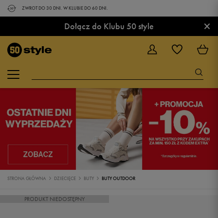
ZWROT DO 30 DNI. W KLUBIE DO 60 DNI.
×
Dołącz do Klubu 50 style
STRONA GŁÓWNA
DZIECIĘCE
BUTY
BUTY OUTDOOR
PRODUKT NIEDOSTĘPNY