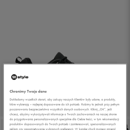
Chronimy Twoje dane
Dokładamy wszelkich starań, aby zakupy naszych Klientów były udane, a produkty,
które wybierają – najlepiej dopasowane do ich potrzeb. Robimy to jednak przy pełnym
poszanowaniu bezpieczeństwa wszystkich danych osobowych. Kliknij „OK”, jeśli
1/5
chcesz, abyśmy wykorzystywali informacje o Twoich zachowaniach na naszej stronie
do przygotowania personalizowanych specjalnie dla Ciebie treści, w tym rekomendacji
produktów dopasowanych do Twoich potrzeb i zainteresowań, spersonalizowanych
reklam czy zapamiętywanie wybranych preferencji. W każdej chwili możesz zmienić