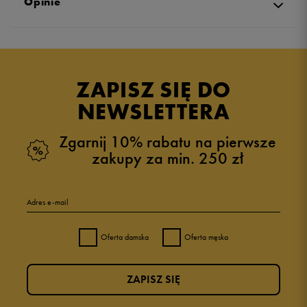
Opinie
5.0
opinii klientów
2
z całego okresu
ZAPISZ SIĘ DO
zebranych i zweryfikowanych przez
NEWSLETTERA
Zgarnij 10% rabatu na pierwsze
zakupy za min. 250 zł
5
100%
Adres e-mail
4
0%
Oferta damska
Oferta męska
3
0%
ZAPISZ SIĘ
2
0%