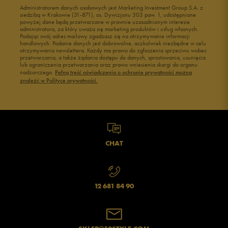
1
Administratorem danych osobowych jest Marketing Investment Group S.A. z
0%
siedzibą w Krakowie (31-871), os. Dywizjonu 303 paw. 1, udostępnione
powyżej dane będą przetwarzane w prawnie uzasadnionym interesie
administratora, za który uważa się marketing produktów i usług własnych.
Podając swój adres mailowy zgadzasz się na otrzymywanie informacji
handlowych. Podanie danych jest dobrowolne, aczkolwiek niezbędne w celu
otrzymywania newslettera. Każdy ma prawo do zgłoszenia sprzeciwu wobec
przetwarzania, a także żądania dostępu do danych, sprostowania, usunięcia
lub ograniczenia przetwarzania oraz prawo wniesienia skargi do organu
Jak zbieramy opinie?
nadzorczego.
Pełną treść oświadczenia o ochronie prywatności można
znaleźć w Polityce prywatności.
Opinie klientów
Wyczyść
Szukaj
CHAT
12 681 84 90