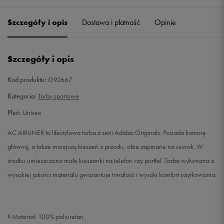
Szczegóły i opis
Dostawa i płatność
Opinie
Szczegóły i opis
Kod produktu:
G92667
Kategoria:
Torby sportowe
Płeć:
Unisex
AC AIRLINER to lifestylowa torba z serii Adidas Originals. Posiada komorę
główną, a także mniejszą kieszeń z przodu, obie zapinane na suwak. W
środku umieszczono małe kieszonki na telefon czy portfel. Torba wykonana z
wysokiej jakości materiału gwarantuje trwałość i wysoki komfort użytkowania.
? Materiał: 100% poliuretan