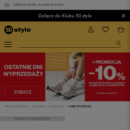
ZWROT DO 30 DNI. W KLUBIE DO 60 DNI.
×
Dołącz do Klubu 50 style
STRONA GŁÓWNA
DAMSKIE
AKCESORIA
TORBY SPORTOWE
PRODUKT NIEDOSTĘPNY