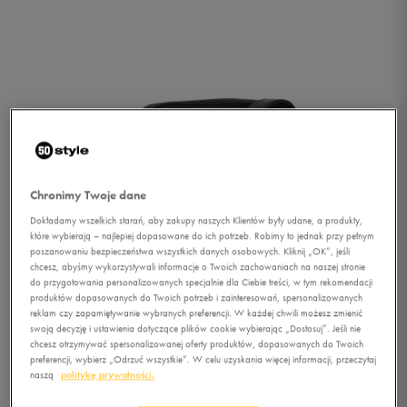
Chronimy Twoje dane
Dokładamy wszelkich starań, aby zakupy naszych Klientów były udane, a produkty,
które wybierają – najlepiej dopasowane do ich potrzeb. Robimy to jednak przy pełnym
poszanowaniu bezpieczeństwa wszystkich danych osobowych. Kliknij „OK”, jeśli
chcesz, abyśmy wykorzystywali informacje o Twoich zachowaniach na naszej stronie
do przygotowania personalizowanych specjalnie dla Ciebie treści, w tym rekomendacji
produktów dopasowanych do Twoich potrzeb i zainteresowań, spersonalizowanych
reklam czy zapamiętywanie wybranych preferencji. W każdej chwili możesz zmienić
swoją decyzję i ustawienia dotyczące plików cookie wybierając „Dostosuj”. Jeśli nie
chcesz otrzymywać spersonalizowanej oferty produktów, dopasowanych do Twoich
1/5
preferencji, wybierz „Odrzuć wszystkie”. W celu uzyskania więcej informacji, przeczytaj
naszą
politykę prywatności.