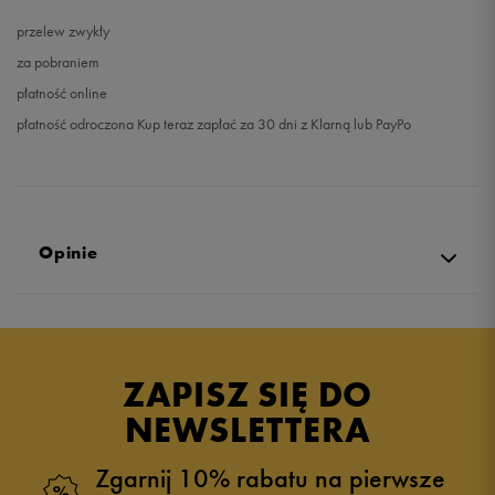
przelew zwykły
za pobraniem
płatność online
płatność odroczona Kup teraz zapłać za 30 dni z Klarną lub PayPo
Opinie
Produkt nie posiada recenzji
ZAPISZ SIĘ DO
NEWSLETTERA
Zgarnij 10% rabatu na pierwsze