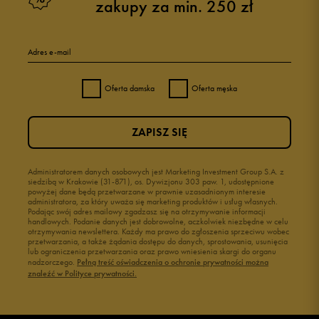
zakupy za min. 250 zł
Adres e-mail
Oferta damska
Oferta męska
ZAPISZ SIĘ
Administratorem danych osobowych jest Marketing Investment Group S.A. z
siedzibą w Krakowie (31-871), os. Dywizjonu 303 paw. 1, udostępnione
powyżej dane będą przetwarzane w prawnie uzasadnionym interesie
administratora, za który uważa się marketing produktów i usług własnych.
Podając swój adres mailowy zgadzasz się na otrzymywanie informacji
handlowych. Podanie danych jest dobrowolne, aczkolwiek niezbędne w celu
otrzymywania newslettera. Każdy ma prawo do zgłoszenia sprzeciwu wobec
przetwarzania, a także żądania dostępu do danych, sprostowania, usunięcia
lub ograniczenia przetwarzania oraz prawo wniesienia skargi do organu
nadzorczego.
Pełną treść oświadczenia o ochronie prywatności można
znaleźć w Polityce prywatności.