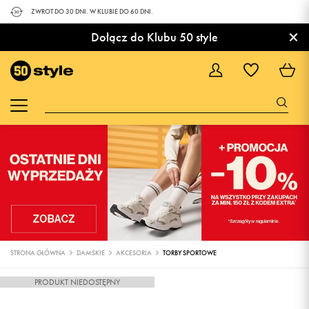
ZWROT DO 30 DNI. W KLUBIE DO 60 DNI.
×
Dołącz do Klubu 50 style
STRONA GŁÓWNA
DAMSKIE
AKCESORIA
TORBY SPORTOWE
PRODUKT NIEDOSTĘPNY