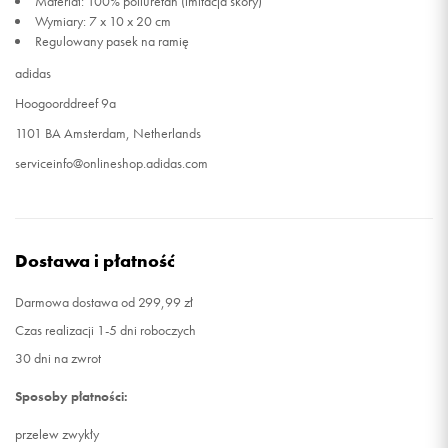
Materiał: 100% poliuretan (imitacja skóry)
Wymiary: 7 x 10 x 20 cm
Regulowany pasek na ramię
adidas
Hoogoorddreef 9a
1101 BA Amsterdam, Netherlands
serviceinfo@onlineshop.adidas.com
Dostawa i płatność
Darmowa dostawa od 299,99 zł
Czas realizacji 1-5 dni roboczych
30 dni na zwrot
Sposoby płatności:
przelew zwykły