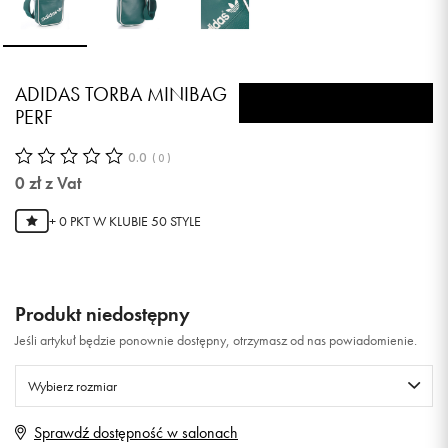
ADIDAS TORBA MINIBAG
PERF
0.0
(
0
)
0
zł
z Vat
+ 0 PKT W
KLUBIE 50 STYLE
Produkt niedostępny
Jeśli artykuł będzie ponownie dostępny, otrzymasz od nas powiadomienie.
Wybierz rozmiar
Sprawdź dostępność w salonach
ONE SIZE
Powiadom o dostępności