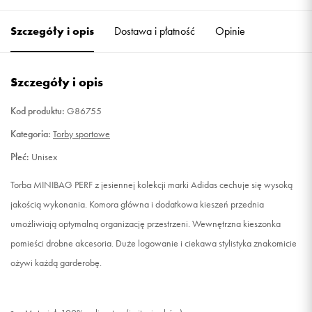
Szczegóły i opis
Dostawa i płatność
Opinie
Szczegóły i opis
Kod produktu:
G86755
Kategoria:
Torby sportowe
Płeć:
Unisex
Torba MINIBAG PERF z jesiennej kolekcji marki Adidas cechuje się wysoką
jakością wykonania. Komora główna i dodatkowa kieszeń przednia
umożliwiają optymalną organizację przestrzeni. Wewnętrzna kieszonka
pomieści drobne akcesoria. Duże logowanie i ciekawa stylistyka znakomicie
ożywi każdą garderobę.