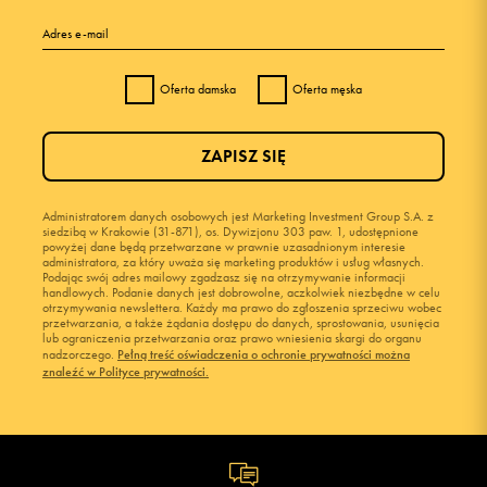
Adres e-mail
Oferta damska
Oferta męska
ZAPISZ SIĘ
Administratorem danych osobowych jest Marketing Investment Group S.A. z
siedzibą w Krakowie (31-871), os. Dywizjonu 303 paw. 1, udostępnione
powyżej dane będą przetwarzane w prawnie uzasadnionym interesie
administratora, za który uważa się marketing produktów i usług własnych.
Podając swój adres mailowy zgadzasz się na otrzymywanie informacji
handlowych. Podanie danych jest dobrowolne, aczkolwiek niezbędne w celu
otrzymywania newslettera. Każdy ma prawo do zgłoszenia sprzeciwu wobec
przetwarzania, a także żądania dostępu do danych, sprostowania, usunięcia
lub ograniczenia przetwarzania oraz prawo wniesienia skargi do organu
nadzorczego.
Pełną treść oświadczenia o ochronie prywatności można
znaleźć w Polityce prywatności.