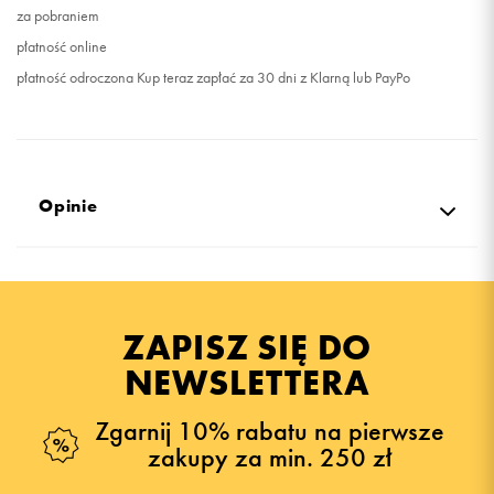
za pobraniem
płatność online
płatność odroczona Kup teraz zapłać za 30 dni z Klarną lub PayPo
Opinie
Produkt nie posiada recenzji
ZAPISZ SIĘ DO
NEWSLETTERA
Zgarnij 10% rabatu na pierwsze
zakupy za min. 250 zł