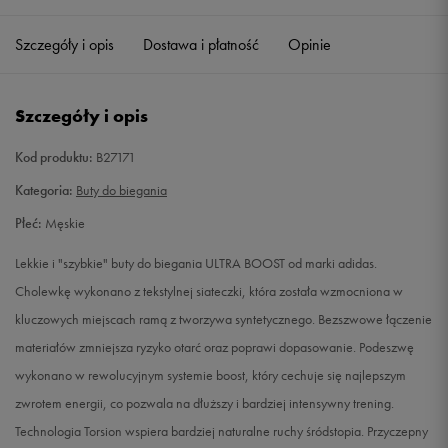
41 1/3
26 cm
Powiadom o dostępności
Szczegóły i opis
Dostawa i płatność
Opinie
42 2/3
27 cm
Powiadom o dostępności
Szczegóły i opis
43 1/3
27,5 cm
Powiadom o dostępności
Kod produktu:
B27171
44
28 cm
Powiadom o dostępności
Kategoria:
Buty do biegania
Płeć:
Męskie
44 2/3
28,5 cm
Powiadom o dostępności
Lekkie i "szybkie" buty do biegania ULTRA BOOST od marki adidas.
45 1/3
29 cm
Powiadom o dostępności
Cholewkę wykonano z tekstylnej siateczki, która została wzmocniona w
kluczowych miejscach ramą z tworzywa syntetycznego. Bezszwowe łączenie
materiałów zmniejsza ryzyko otarć oraz poprawi dopasowanie. Podeszwę
wykonano w rewolucyjnym systemie boost, który cechuje się najlepszym
zwrotem energii, co pozwala na dłuższy i bardziej intensywny trening.
Technologia Torsion wspiera bardziej naturalne ruchy śródstopia. Przyczepny