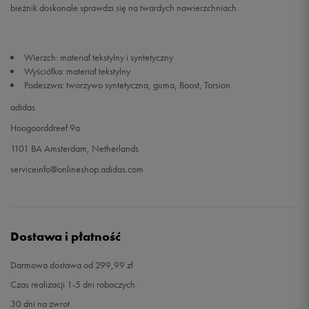
bieżnik doskonale sprawdzi się na twardych nawierzchniach.
Wierzch: materiał tekstylny i syntetyczny
Wyściółka: materiał tekstylny
Podeszwa: tworzywo syntetyczna, guma, Boost, Torsion
adidas
Hoogoorddreef 9a
1101 BA Amsterdam, Netherlands
serviceinfo@onlineshop.adidas.com
Dostawa i płatność
Darmowa dostawa od 299,99 zł
Czas realizacji 1-5 dni roboczych
30 dni na zwrot