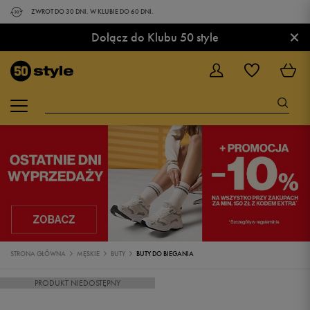
ZWROT DO 30 DNI. W KLUBIE DO 60 DNI.
×
Dołącz do Klubu 50 style
STRONA GŁÓWNA
MĘSKIE
BUTY
BUTY DO BIEGANIA
PRODUKT NIEDOSTĘPNY