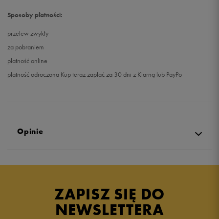
Sposoby płatności:
przelew zwykły
za pobraniem
płatność online
płatność odroczona Kup teraz zapłać za 30 dni z Klarną lub PayPo
Opinie
Produkt nie posiada recenzji
ZAPISZ SIĘ DO
NEWSLETTERA