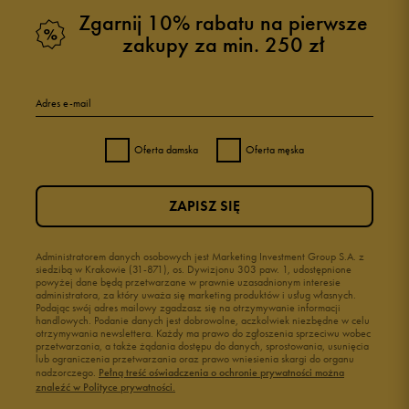
Zgarnij 10% rabatu na pierwsze
zakupy za min. 250 zł
Adres e-mail
Oferta damska
Oferta męska
ZAPISZ SIĘ
Administratorem danych osobowych jest Marketing Investment Group S.A. z
siedzibą w Krakowie (31-871), os. Dywizjonu 303 paw. 1, udostępnione
powyżej dane będą przetwarzane w prawnie uzasadnionym interesie
administratora, za który uważa się marketing produktów i usług własnych.
Podając swój adres mailowy zgadzasz się na otrzymywanie informacji
handlowych. Podanie danych jest dobrowolne, aczkolwiek niezbędne w celu
otrzymywania newslettera. Każdy ma prawo do zgłoszenia sprzeciwu wobec
przetwarzania, a także żądania dostępu do danych, sprostowania, usunięcia
lub ograniczenia przetwarzania oraz prawo wniesienia skargi do organu
nadzorczego.
Pełną treść oświadczenia o ochronie prywatności można
znaleźć w Polityce prywatności.