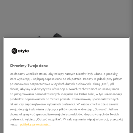
Chronimy Twoje dane
Dokładamy wszelkich starań, aby zakupy naszych Klientów były udane, a produkty,
które wybierają – najlepiej dopasowane do ich potrzeb. Robimy to jednak przy pełnym
poszanowaniu bezpieczeństwa wszystkich danych osobowych. Kliknij „OK”, jeśli
chcesz, abyśmy wykorzystywali informacje o Twoich zachowaniach na naszej stronie
do przygotowania personalizowanych specjalnie dla Ciebie treści, w tym rekomendacji
produktów dopasowanych do Twoich potrzeb i zainteresowań, spersonalizowanych
reklam czy zapamiętywanie wybranych preferencji. W każdej chwili możesz zmienić
swoją decyzję i ustawienia dotyczące plików cookie wybierając „Dostosuj”. Jeśli nie
1/3
chcesz otrzymywać spersonalizowanej oferty produktów, dopasowanych do Twoich
preferencji, wybierz „Odrzuć wszystkie”. W celu uzyskania więcej informacji, przeczytaj
naszą
politykę prywatności.