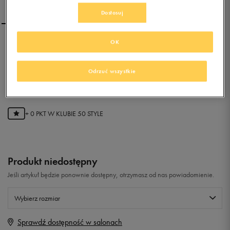
Dostosuj
OK
ADIDAS ULTRA BOOST
Odrzuć wszystkie
0.0
(
0
)
0
zł
z Vat
+ 0 PKT W
KLUBIE 50 STYLE
Produkt niedostępny
Jeśli artykuł będzie ponownie dostępny, otrzymasz od nas powiadomienie.
Wybierz rozmiar
Sprawdź dostępność w salonach
Rozmiary EU
Rozmiary US