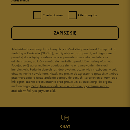
Adres e-mail
Oferta damska
Oferta męska
ZAPISZ SIĘ
Administratorem danych osobowych jest Marketing Investment Group S.A. z
siedzibą w Krakowie (31-871), os. Dywizjonu 303 paw. 1, udostępnione
powyżej dane będą przetwarzane w prawnie uzasadnionym interesie
administratora, za który uważa się marketing produktów i usług własnych.
Podając swój adres mailowy zgadzasz się na otrzymywanie informacji
handlowych. Podanie danych jest dobrowolne, aczkolwiek niezbędne w celu
otrzymywania newslettera. Każdy ma prawo do zgłoszenia sprzeciwu wobec
przetwarzania, a także żądania dostępu do danych, sprostowania, usunięcia
lub ograniczenia przetwarzania oraz prawo wniesienia skargi do organu
nadzorczego.
Pełną treść oświadczenia o ochronie prywatności można
znaleźć w Polityce prywatności.
CHAT