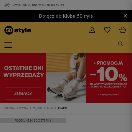
ZWROT DO 30 DNI. W KLUBIE DO 60 DNI.
×
Dołącz do Klubu 50 style
STRONA GŁÓWNA
MĘSKIE
BUTY
KLAPKI
PRODUKT NIEDOSTĘPNY