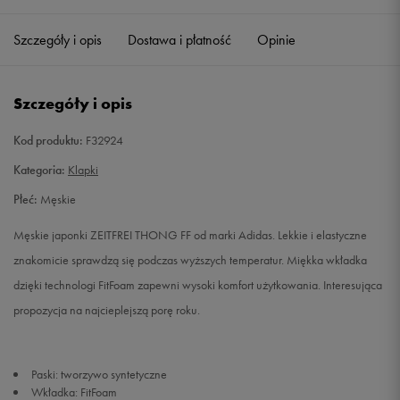
40
25 cm
Powiadom o dostępności
Szczegóły i opis
Dostawa i płatność
Opinie
41 1/3
26 cm
Powiadom o dostępności
Szczegóły i opis
42 2/3
27 cm
Powiadom o dostępności
Kod produktu:
F32924
45 1/3
29 cm
Powiadom o dostępności
Kategoria:
Klapki
Płeć:
Męskie
Męskie japonki ZEITFREI THONG FF od marki Adidas. Lekkie i elastyczne
znakomicie sprawdzą się podczas wyższych temperatur. Miękka wkładka
dzięki technologi FitFoam zapewni wysoki komfort użytkowania. Interesująca
propozycja na najcieplejszą porę roku.
Paski: tworzywo syntetyczne
Wkładka: FitFoam