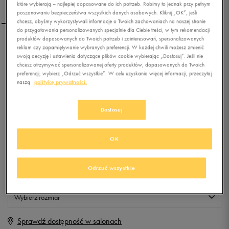
które wybierają – najlepiej dopasowane do ich potrzeb. Robimy to jednak przy pełnym
poszanowaniu bezpieczeństwa wszystkich danych osobowych. Kliknij „OK”, jeśli
chcesz, abyśmy wykorzystywali informacje o Twoich zachowaniach na naszej stronie
do przygotowania personalizowanych specjalnie dla Ciebie treści, w tym rekomendacji
produktów dopasowanych do Twoich potrzeb i zainteresowań, spersonalizowanych
ADIDAS ZEITFREI THONG
reklam czy zapamiętywanie wybranych preferencji. W każdej chwili możesz zmienić
swoją decyzję i ustawienia dotyczące plików cookie wybierając „Dostosuj”. Jeśli nie
FF
chcesz otrzymywać spersonalizowanej oferty produktów, dopasowanych do Twoich
preferencji, wybierz „Odrzuć wszystkie”. W celu uzyskania więcej informacji, przeczytaj
0.0
(
0
)
naszą
politykę prywatności.
0
zł
z Vat
Dostosuj
+ 0 PKT W
KLUBIE 50 STYLE
OK
Produkt niedostępny
Odrzuć wszystkie
Jeśli artykuł będzie ponownie dostępny, otrzymasz od nas powiadomienie.
Wybierz rozmiar
Sprawdź dostępność w salonach
Rozmiary EU
Rozmiary US