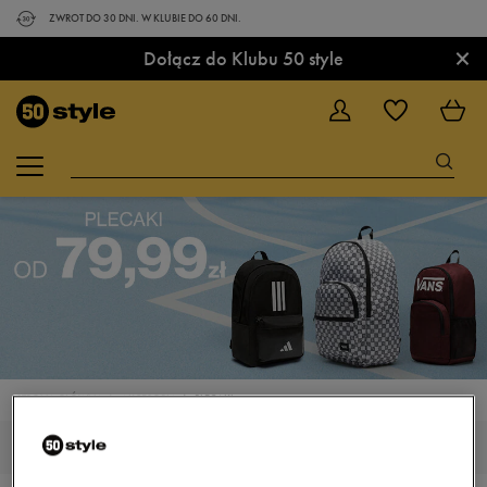
ZWROT DO 30 DNI. W KLUBIE DO 60 DNI.
×
Dołącz do Klubu 50 style
STRONA GŁÓWNA
AKCESORIA
PLECAKI
PLECAKI KOLOR CZARNY