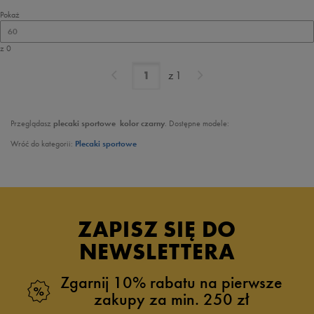
Pokaż
60
z 0
z
1
Przeglądasz
plecaki sportowe
kolor czarny
. Dostępne modele:
Wróć do kategorii:
Plecaki sportowe
ZAPISZ SIĘ DO
NEWSLETTERA
Zgarnij 10% rabatu na pierwsze
zakupy za min. 250 zł