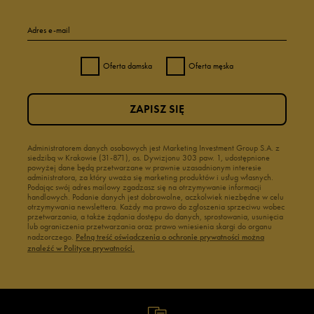
Adres e-mail
Oferta damska
Oferta męska
ZAPISZ SIĘ
Administratorem danych osobowych jest Marketing Investment Group S.A. z
siedzibą w Krakowie (31-871), os. Dywizjonu 303 paw. 1, udostępnione
powyżej dane będą przetwarzane w prawnie uzasadnionym interesie
administratora, za który uważa się marketing produktów i usług własnych.
Podając swój adres mailowy zgadzasz się na otrzymywanie informacji
handlowych. Podanie danych jest dobrowolne, aczkolwiek niezbędne w celu
otrzymywania newslettera. Każdy ma prawo do zgłoszenia sprzeciwu wobec
przetwarzania, a także żądania dostępu do danych, sprostowania, usunięcia
lub ograniczenia przetwarzania oraz prawo wniesienia skargi do organu
nadzorczego.
Pełną treść oświadczenia o ochronie prywatności można
znaleźć w Polityce prywatności.