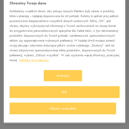
Wyników
0
Chronimy Twoje dane
Sortuj:
Dokładamy wszelkich starań, aby zakupy naszych Klientów były udane, a produkty,
FILTRUJ
(1)
REKOMENDOWANE
które wybierają – najlepiej dopasowane do ich potrzeb. Robimy to jednak przy pełnym
Pokaż
poszanowaniu bezpieczeństwa wszystkich danych osobowych. Kliknij „OK”, jeśli
chcesz, abyśmy wykorzystywali informacje o Twoich zachowaniach na naszej stronie
60
do przygotowania personalizowanych specjalnie dla Ciebie treści, w tym rekomendacji
z 0
produktów dopasowanych do Twoich potrzeb i zainteresowań, spersonalizowanych
reklam czy zapamiętywanie wybranych preferencji. W każdej chwili możesz zmienić
swoją decyzję i ustawienia dotyczące plików cookie wybierając „Dostosuj”. Jeśli nie
Wybrane filtry:
CZARNY
Wyczyść filtry
chcesz otrzymywać spersonalizowanej oferty produktów, dopasowanych do Twoich
preferencji, wybierz „Odrzuć wszystkie”. W celu uzyskania więcej informacji, przeczytaj
naszą
politykę prywatności.
Dostosuj
OK
Brak produktów do wyświetlenia
Zmień kryteria wyszukiwania lub
Odrzuć wszystkie
usuń wybrane filtry