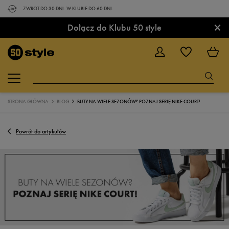
ZWROT DO 30 DNI. W KLUBIE DO 60 DNI.
×
Dołącz do Klubu 50 style
STRONA GŁÓWNA
BLOG
BUTY NA WIELE SEZONÓW? POZNAJ SERIĘ NIKE COURT!
Powrót do artykułów