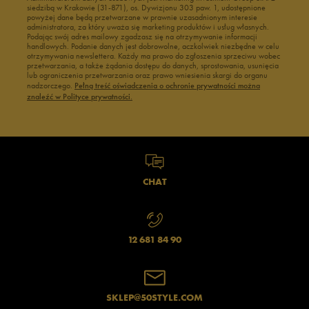
siedzibą w Krakowie (31-871), os. Dywizjonu 303 paw. 1, udostępnione
powyżej dane będą przetwarzane w prawnie uzasadnionym interesie
administratora, za który uważa się marketing produktów i usług własnych.
Podając swój adres mailowy zgadzasz się na otrzymywanie informacji
handlowych. Podanie danych jest dobrowolne, aczkolwiek niezbędne w celu
otrzymywania newslettera. Każdy ma prawo do zgłoszenia sprzeciwu wobec
przetwarzania, a także żądania dostępu do danych, sprostowania, usunięcia
lub ograniczenia przetwarzania oraz prawo wniesienia skargi do organu
nadzorczego.
Pełną treść oświadczenia o ochronie prywatności można
znaleźć w Polityce prywatności.
CHAT
12 681 84 90
SKLEP@50STYLE.COM