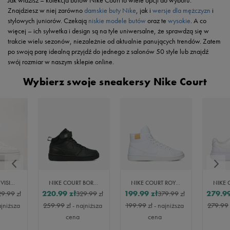
Jak widzisz – kolekcja butów Nike Court to wiele opcji do wyboru.
Znajdziesz w niej zarówno
damskie buty Nike
, jak i
wersje dla mężczyzn
i
stylowych juniorów. Czekają
niskie modele butów
oraz te
wysokie
. A co
więcej – ich sylwetka i design są na tyle uniwersalne, że sprawdzą się w
trakcie wielu sezonów, niezależnie od aktualnie panujących trendów. Zatem
po swoją parę idealną przyjdź do jednego z salonów 50 style lub znajdź
swój rozmiar w naszym sklepie online.
Wybierz swoje sneakersy Nike Court
NIKE COURT VISION ALTA
NIKE COURT BOROUGH MID 2
NIKE COURT ROYALE 2 MID
220.99
zł
199.99
zł
279.9
29.99
zł
329.99
zł
379.99
zł
ajniższa
259.99
zł
- najniższa
199.99
zł
- najniższa
279.99
cena
cena