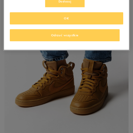
na bocznym panelu – to właśnie stylowe dopełnienie całości modelu.
Dostosuj
OK
Odrzuć wszystkie