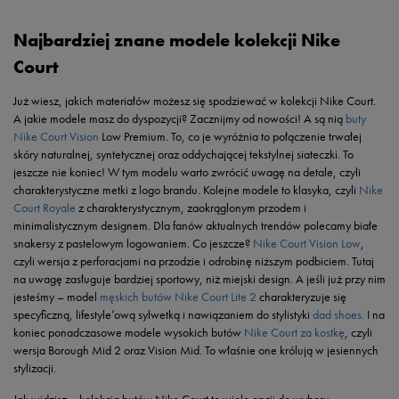
Najbardziej znane modele kolekcji Nike
Court
Już wiesz, jakich materiałów możesz się spodziewać w kolekcji Nike Court.
A jakie modele masz do dyspozycji? Zacznijmy od nowości! A są nią
buty
Nike Court Vision
Low Premium. To, co je wyróżnia to połączenie trwałej
skóry naturalnej, syntetycznej oraz oddychającej tekstylnej siateczki. To
jeszcze nie koniec! W tym modelu warto zwrócić uwagę na detale, czyli
charakterystyczne metki z logo brandu. Kolejne modele to klasyka, czyli
Nike
Court Royale
z charakterystycznym, zaokrąglonym przodem i
minimalistycznym designem. Dla fanów aktualnych trendów polecamy białe
snakersy z pastelowym logowaniem. Co jeszcze?
Nike Court Vision Low
,
czyli wersja z perforacjami na przodzie i odrobinę niższym podbiciem. Tutaj
na uwagę zasługuje bardziej sportowy, niż miejski design. A jeśli już przy nim
jesteśmy – model
męskich butów Nike Court Lite 2
charakteryzuje się
specyficzną, lifestyle’ową sylwetką i nawiązaniem do stylistyki
dad shoes
. I na
koniec ponadczasowe modele wysokich butów
Nike Court za kostkę
, czyli
wersja Borough Mid 2 oraz Vision Mid. To właśnie one królują w jesiennych
stylizacji.