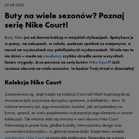
20.08.2020
Buty na wiele sezonów? Poznaj
serię Nike Court!
Buty Nike
już od dawna królują w miejskich stylizacjach. Spotykasz je
w pracy, na zakupach, w szkole, podczas spotkań ze znajomymi, a
nawet na wycieczkach czy półoficjalnych wydarzeniach. Wcale nas to
nie dziwi – moda na
sneakersy
szybko skradła serca wszystkich
fanów wygody. A co powiesz na serię butów
Nike Court
? Jeśli
szukasz obuwia na wiele sezonów, to będzie Twój strzał w dziesiątkę!
Kolekcja Nike Court
Zastanawiasz się, skąd wzięła się kolekcja Court od Nike? Inspiracją do jej
stworzenia były oczywiście dyscypliny sportowe, a dokładniej – tenis. To
właśnie tenisowy styl, jego minimalizm i komfort, jaki jest potrzebny na
korcie, sprawił, że wielu projektantów wykorzystuje jego elementy w swoich
kolekcjach. Tak właśnie stało się również w serii obuwia Nike Court.
Przeważają tu proste linie, gładkie kształty, niewyszukany design oraz
uniwersalna kolorystyka – w głównej mierze biała. Dzięki temu modele
sneakersów Nike Court
są niezwykle praktyczne. Sprawdzą się wiosną i