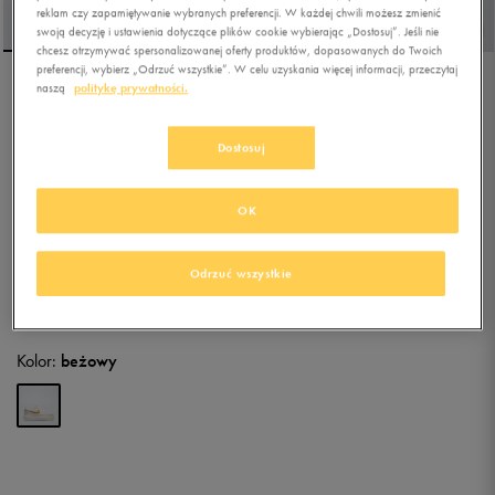
reklam czy zapamiętywanie wybranych preferencji. W każdej chwili możesz zmienić
swoją decyzję i ustawienia dotyczące plików cookie wybierając „Dostosuj”. Jeśli nie
chcesz otrzymywać spersonalizowanej oferty produktów, dopasowanych do Twoich
preferencji, wybierz „Odrzuć wszystkie”. W celu uzyskania więcej informacji, przeczytaj
naszą
politykę prywatności.
NIKE COURT VISION ALTA
Dostosuj
4.7
(
14
)
269,99
zł
z Vat
OK
280,49
zł
-4%
(najniższa cena z 30 dni przed obniżką)
299,99
zł
-10%
(cena bezpośrednio przed promocją)
Odrzuć wszystkie
+ 1500 PKT W
KLUBIE 50 STYLE
Kolor:
beżowy