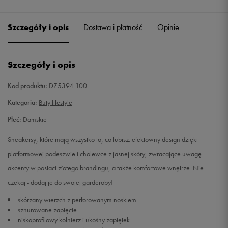
40
25,5 cm
Szczegóły i opis
Dostawa i płatność
Opinie
40,5
26 cm
Szczegóły i opis
41
26,5 cm
Kod produktu:
DZ5394-100
42
27 cm
Kategoria:
Buty lifestyle
42,5
27,5 cm
Powiadom o dostępności
Płeć:
Damskie
Sneakersy, które mają wszystko to, co lubisz: efektowny design dzięki
43
28 cm
Powiadom o dostępności
platformowej podeszwie i cholewce z jasnej skóry, zwracające uwagę
akcenty w postaci złotego brandingu, a także komfortowe wnętrze. Nie
44
28,5 cm
Powiadom o dostępności
czekaj - dodaj je do swojej garderoby!
44,5
29 cm
Powiadom o dostępności
skórzany wierzch z perforowanym noskiem
sznurowane zapięcie
niskoprofilowy kołnierz i ukośny zapiętek