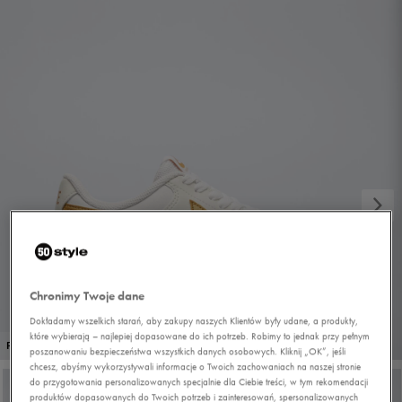
Chronimy Twoje dane
Dokładamy wszelkich starań, aby zakupy naszych Klientów były udane, a produkty,
które wybierają – najlepiej dopasowane do ich potrzeb. Robimy to jednak przy pełnym
1/6
PROMO: DO -30%
poszanowaniu bezpieczeństwa wszystkich danych osobowych. Kliknij „OK”, jeśli
chcesz, abyśmy wykorzystywali informacje o Twoich zachowaniach na naszej stronie
do przygotowania personalizowanych specjalnie dla Ciebie treści, w tym rekomendacji
produktów dopasowanych do Twoich potrzeb i zainteresowań, spersonalizowanych