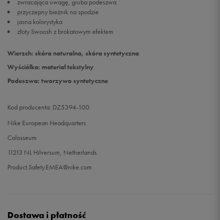
zwracająca uwagę, gruba podeszwa
przyczepny bieżnik na spodzie
jasna kolorystyka
złoty Swoosh z brokatowym efektem
Wierzch: skóra naturalna, skóra syntetyczna
Wyściółka: materiał tekstylny
Podeszwa: tworzywo syntetyczne
Kod producenta: DZ5394-100
Nike European Headquarters
Colosseum
11213 NL Hilversum, Netherlands
Product.Safety.EMEA@nike.com
Dostawa i płatność