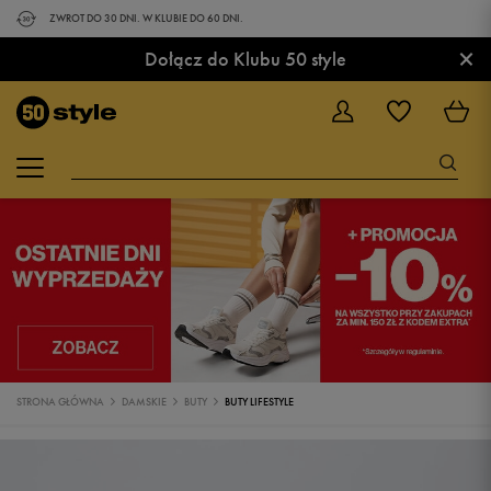
ZWROT DO 30 DNI. W KLUBIE DO 60 DNI.
×
Dołącz do Klubu 50 style
STRONA GŁÓWNA
DAMSKIE
BUTY
BUTY LIFESTYLE