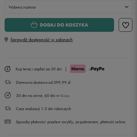
Wybierz rozmiar
Rozmiary EU
Rozmiary US
DODAJ DO KOSZYKA
35,5
22 cm
Powiadom o dostępności
Sprawdź dostępność w salonach
36
22,5 cm
Powiadom o dostępności
36,5
23 cm
Powiadom o dostępności
Kup teraz i zapłać za 30 dni
|
Darmowa dostawa od 299,99 zł
37,5
23,5 cm
Powiadom o dostępności
30 dni na zwrot, 60 dni w
Klubie
38
24 cm
Powiadom o dostępności
Czas realizacji 1-5 dni roboczych
38,5
24,5 cm
Sposoby płatności:
przelew zwykły, za pobraniem, płatność online
39
25 cm
Powiadom o dostępności