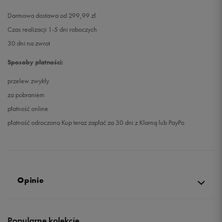
Darmowa dostawa od 299,99 zł
Czas realizacji 1-5 dni roboczych
30 dni na zwrot
Sposoby płatności:
przelew zwykły
za pobraniem
płatność online
płatność odroczona Kup teraz zapłać za 30 dni z Klarną lub PayPo
Opinie
4.7
Popularne kolekcje