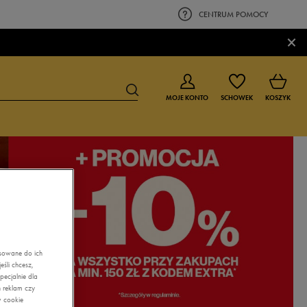
CENTRUM POMOCY
×
MOJE KONTO
SCHOWEK
KOSZYK
BUTY DLA CHŁOPCA
BUTY DLA DZIEWCZYNKI
0-4 lat
0-4 lat
4-8 lat
4-8 lat
9-16 lat
9-16 lat
asowane do ich
śli chcesz,
ecjalnie dla
 reklam czy
w cookie