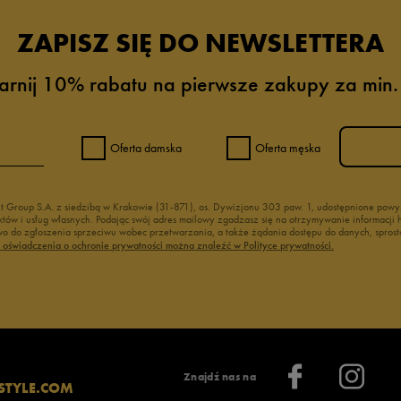
ZAPISZ SIĘ DO NEWSLETTERA
arnij 10% rabatu na pierwsze zakupy za min.
Oferta damska
Oferta męska
nt Group S.A. z siedzibą w Krakowie (31-871), os. Dywizjonu 303 paw. 1, udostępnione po
duktów i usług własnych. Podając swój adres mailowy zgadzasz się na otrzymywanie informacj
 do zgłoszenia sprzeciwu wobec przetwarzania, a także żądania dostępu do danych, sprost
ć oświadczenia o ochronie prywatności można znaleźć w Polityce prywatności.
Znajdź nas na
STYLE.COM