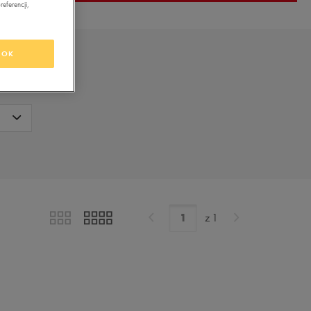
eferencji,
OK
z
1