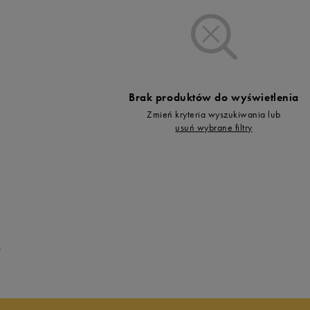
Vans
Timberland
Umbro
Under Armour
Up8
Brak produktów do wyświetlenia
U.S. Polo ASSN.
Zmień kryteria wyszukiwania lub
Vans
usuń wybrane filtry
0