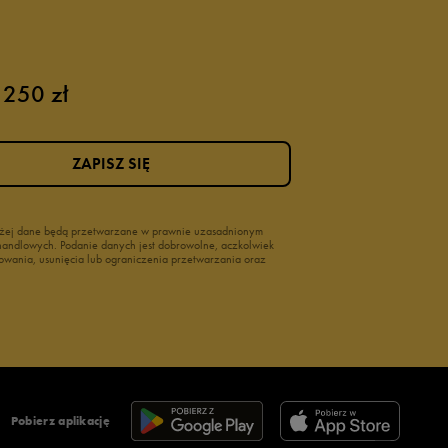
 250 zł
ZAPISZ SIĘ
wyżej dane będą przetwarzane w prawnie uzasadnionym
i handlowych. Podanie danych jest dobrowolne, aczkolwiek
owania, usunięcia lub ograniczenia przetwarzania oraz
Pobierz aplikację