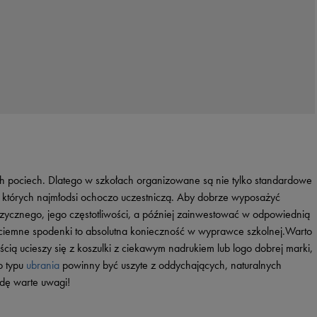
h pociech. Dlatego w szkołach organizowane są nie tylko standardowe
w których najmłodsi ochoczo uczestniczą. Aby dobrze wyposażyć
fizycznego, jego częstotliwości, a później zainwestować w odpowiednią
ciemne spodenki to absolutna konieczność w wyprawce szkolnej.Warto
cią ucieszy się z koszulki z ciekawym nadrukiem lub logo dobrej marki,
o typu
ubrania
powinny być uszyte z oddychających, naturalnych
ę warte uwagi!