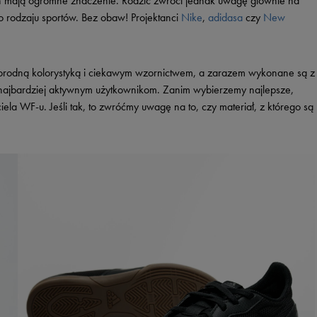
gn mają ogromne znaczenie. Rodzic zwróci jednak uwagę głównie na
 rodzaju sportów. Bez obaw! Projektanci
Nike
,
adidasa
czy
New
rodną kolorystyką i ciekawym wzornictwem, a zarazem wykonane są z
 najbardziej aktywnym użytkownikom. Zanim wybierzemy najlepsze,
la WF-u. Jeśli tak, to zwróćmy uwagę na to, czy materiał, z którego są