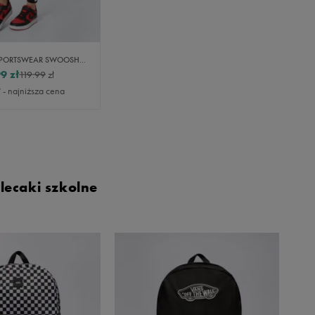
NIKE GIRLS' SPORTSWEAR SWOOSH LEGGINGS JUNIOR GIRL
99
zł
119.99
zł
ł
- najniższa cena
lecaki szkolne