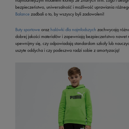
najmodniejszym modelem którejś ze znanych firm. Logo i desi
bezpieczeństwo, uniwersalność i możliwość uprawiania różnego
Balance
zadbali o to, by wszyscy byli zadowoleni!
Buty sportowe
oraz
halówki dla najmłodszych
zachwycają różno
dobrej jakości materiałów i zapewniają bezpieczeństwo nawet
upewnijmy się, czy odpowiadają standardom szkoły lub nauczycie
uszyte oddycha i czy podeszwa radzi sobie z amortyzacją!