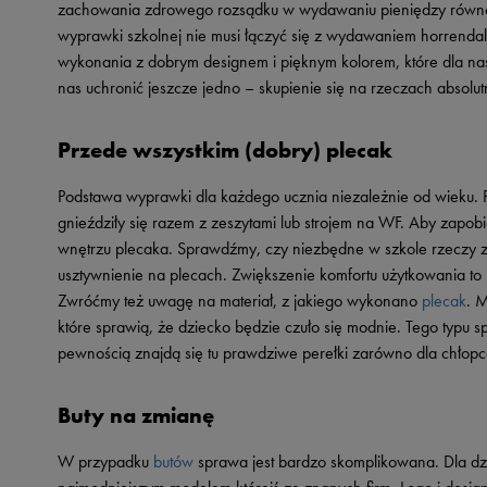
zachowania zdrowego rozsądku w wydawaniu pieniędzy równo
Skechers
wyprawki szkolnej nie musi łączyć się z wydawaniem horrendal
Timberland
wykonania z dobrym designem i pięknym kolorem, które dla na
nas uchronić jeszcze jedno – skupienie się na rzeczach absolu
Umbro
Under Armour
Przede wszystkim (dobry) plecak
Up8
Podstawa wyprawki dla każdego ucznia niezależnie od wieku. P
U.S. Polo ASSN.
gnieździły się razem z zeszytami lub strojem na WF. Aby zap
Vans
wnętrzu plecaka. Sprawdźmy, czy niezbędne w szkole rzeczy zn
usztywnienie na plecach. Zwiększenie komfortu użytkowania to 
Zwróćmy też uwagę na materiał, z jakiego wykonano
plecak
. 
które sprawią, że dziecko będzie czuło się modnie. Tego typu s
pewnością znajdą się tu prawdziwe perełki zarówno dla chłopc
Buty na zmianę
W przypadku
butów
sprawa jest bardzo skomplikowana. Dla dzi