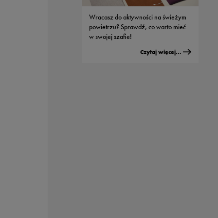
modeli od Nike
Wracasz do aktywności na świeżym
Czytaj więcej...
powietrzu? Sprawdź, co warto mieć
w swojej szafie!
Czytaj więcej...
Męskie buty adidas - jaki model
wybrać do streetwearowych
stylizacji?
Czytaj więcej...
Sportowe nerki - dlaczego wszyscy je
kochają?