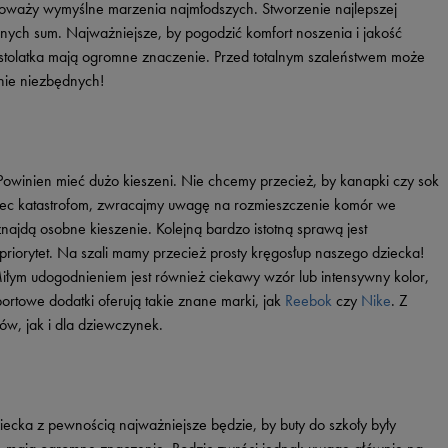
waży wymyślne marzenia najmłodszych. Stworzenie najlepszej
Vans
Skechers
nych sum. Najważniejsze, by pogodzić komfort noszenia i jakość
Timberland
stolatka mają ogromne znaczenie. Przed totalnym szaleństwem może
tnie niezbędnych!
Umbro
Under Armour
Up8
owinien mieć dużo kieszeni. Nie chcemy przecież, by kanapki czy sok
U.S. Polo ASSN.
obiec katastrofom, zwracajmy uwagę na rozmieszczenie komór we
Vans
ajdą osobne kieszenie. Kolejną bardzo istotną sprawą jest
priorytet. Na szali mamy przecież prosty kręgosłup naszego dziecka!
Miłym udogodnieniem jest również ciekawy wzór lub intensywny kolor,
portowe dodatki oferują takie znane marki, jak
Reebok
czy
Nike
. Z
ów, jak i dla dziewczynek.
ecka z pewnością najważniejsze będzie, by buty do szkoły były