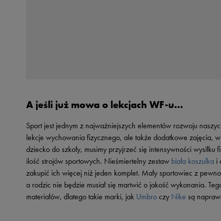
A jeśli już mowa o lekcjach WF-u…
Sport jest jednym z najważniejszych elementów rozwoju naszyc
lekcje wychowania fizycznego, ale także dodatkowe zajęcia, 
dziecko do szkoły, musimy przyjrzeć się intensywności wysiłku 
ilość strojów sportowych. Nieśmiertelny zestaw
biała koszulka
i 
zakupić ich więcej niż jeden komplet. Mały sportowiec z pewnoś
a rodzic nie będzie musiał się martwić o jakość wykonania. Teg
materiałów, dlatego takie marki, jak
Umbro
czy
Nike
są naprawd