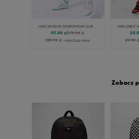
NIKE SPODNIE SPORTSWEAR CLUB FLEECE GIRL
97.49
zł
59.
179.99
zł
129.99
zł
- najniższa cena
59.99
z
Zobacz p