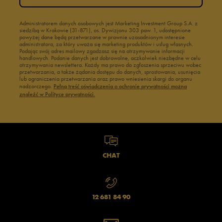
Administratorem danych osobowych jest Marketing Investment Group S.A. z
siedzibą w Krakowie (31-871), os. Dywizjonu 303 paw. 1, udostępnione
powyżej dane będą przetwarzane w prawnie uzasadnionym interesie
administratora, za który uważa się marketing produktów i usług własnych.
Podając swój adres mailowy zgadzasz się na otrzymywanie informacji
handlowych. Podanie danych jest dobrowolne, aczkolwiek niezbędne w celu
otrzymywania newslettera. Każdy ma prawo do zgłoszenia sprzeciwu wobec
przetwarzania, a także żądania dostępu do danych, sprostowania, usunięcia
lub ograniczenia przetwarzania oraz prawo wniesienia skargi do organu
nadzorczego.
Pełną treść oświadczenia o ochronie prywatności można
znaleźć w Polityce prywatności.
CHAT
12 681 84 90