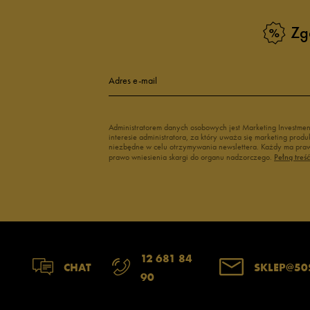
Zg
Adres e-mail
Administratorem danych osobowych jest Marketing Investme
interesie administratora, za który uważa się marketing pro
niezbędne w celu otrzymywania newslettera. Każdy ma prawo
prawo wniesienia skargi do organu nadzorczego.
Pełną treś
12 681 84
CHAT
SKLEP@50
90