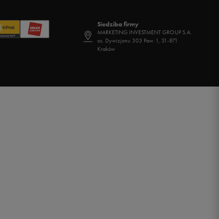
Siedziba firmy
MARKETING INVESTMENT GROUP S.A.
os. Dywizjonu 303 Paw. 1, 31-871
Kraków