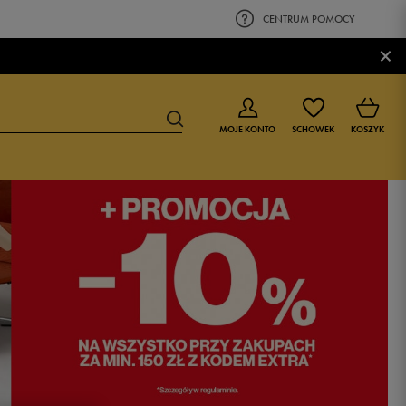
CENTRUM POMOCY
×
MOJE KONTO
SCHOWEK
KOSZYK
BUTY DLA CHŁOPCA
BUTY DLA DZIEWCZYNKI
0-4 lat
0-4 lat
4-8 lat
4-8 lat
9-16 lat
9-16 lat