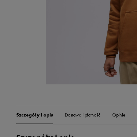
Skechers
Timberland
Umbro
Under Armour
Up8
U.S. Polo ASSN.
Vans
Szczegóły i opis
Dostawa i płatność
Opinie