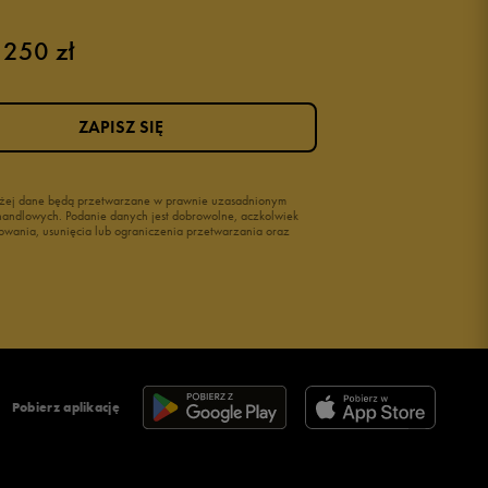
 250 zł
ZAPISZ SIĘ
wyżej dane będą przetwarzane w prawnie uzasadnionym
i handlowych. Podanie danych jest dobrowolne, aczkolwiek
owania, usunięcia lub ograniczenia przetwarzania oraz
Pobierz aplikację