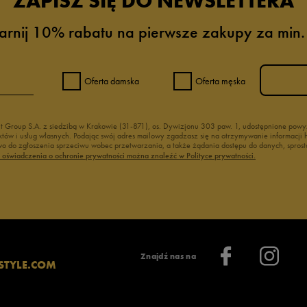
ZAPISZ SIĘ DO NEWSLETTERA
arnij 10% rabatu na pierwsze zakupy za min.
Oferta damska
Oferta męska
nt Group S.A. z siedzibą w Krakowie (31-871), os. Dywizjonu 303 paw. 1, udostępnione po
duktów i usług własnych. Podając swój adres mailowy zgadzasz się na otrzymywanie informacj
 do zgłoszenia sprzeciwu wobec przetwarzania, a także żądania dostępu do danych, sprost
ć oświadczenia o ochronie prywatności można znaleźć w Polityce prywatności.
Znajdź nas na
STYLE.COM