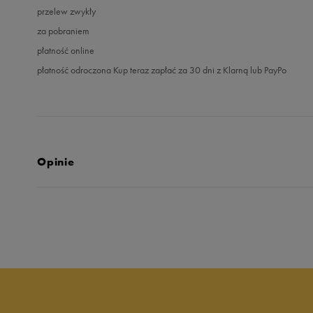
przelew zwykły
za pobraniem
płatność online
płatność odroczona Kup teraz zapłać za 30 dni z Klarną lub PayPo
Opinie
Produkt nie posia