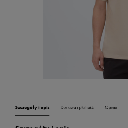
Skechers
Timberland
Umbro
Under Armour
Up8
U.S. Polo ASSN.
Vans
Szczegóły i opis
Dostawa i płatność
Opinie