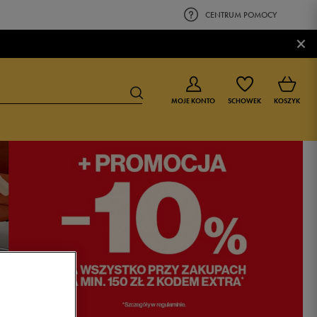
CENTRUM POMOCY
×
MOJE KONTO
SCHOWEK
KOSZYK
BUTY DLA CHŁOPCA
BUTY DLA DZIEWCZYNKI
0-4 lat
0-4 lat
4-8 lat
4-8 lat
9-16 lat
9-16 lat