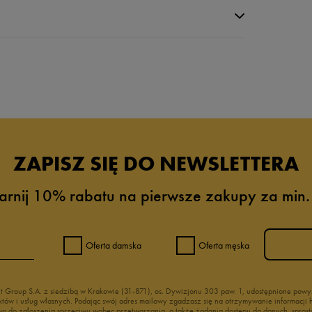
ZAPISZ SIĘ DO NEWSLETTERA
arnij 10% rabatu na pierwsze zakupy za min.
2%
8%
Oferta damska
Oferta męska
0%
nt Group S.A. z siedzibą w Krakowie (31-871), os. Dywizjonu 303 paw. 1, udostępnione po
duktów i usług własnych. Podając swój adres mailowy zgadzasz się na otrzymywanie informacj
0%
 do zgłoszenia sprzeciwu wobec przetwarzania, a także żądania dostępu do danych, sprost