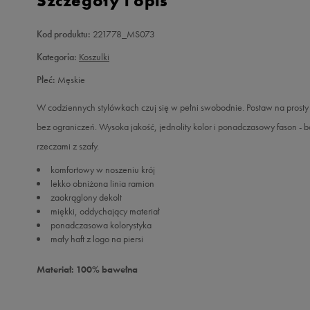
Szczegóły i opis
Kod produktu:
221778_MS073
Kategoria:
Koszulki
Płeć:
Męskie
W codziennych stylówkach czuj się w pełni swobodnie. Postaw na prosty
bez ograniczeń. Wysoka jakość, jednolity kolor i ponadczasowy fason - bo 
rzeczami z szafy.
komfortowy w noszeniu krój
lekko obniżona linia ramion
zaokrąglony dekolt
miękki, oddychający materiał
ponadczasowa kolorystyka
mały haft z logo na piersi
Materiał: 100% bawełna