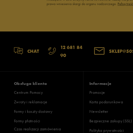
prawo wniesienia skargi do organu nadzorczego.
Pełną treś
1
Zgodność z rozmiarem
Liczba głosów
12 681 84
CHAT
SKLEP@50
90
zaniżony
zgodny
zawyż
Szerokość
Liczba głosów
wąski
standardowy
szer
Obsługa klienta
Informacje
Centrum Pomocy
Promocje
Zwroty i reklamacje
Karta podarunkowa
Jak zbieramy opinie?
Formy i koszty dostawy
Newsletter
Formy płatności
Bezpieczne zakupy (SSL)
Opinie k
Czas realizacji zamówienia
Polityka prywatności