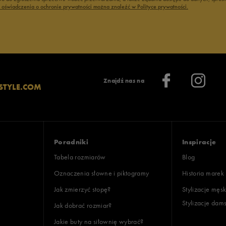
ć oświadczenia o ochronie prywatności można znaleźć w Polityce prywatności.
0%
: 4
Znajdź nas na
STYLE.COM
ony
: 4
oki
Poradniki
Inspiracje
Tabela rozmiarów
Blog
Oznaczenia słowne i piktogramy
Historia marek
Jak zmierzyć stopę?
Stylizacje męsk
Stylizacje dam
Jak dobrać rozmiar?
lientów
Jakie buty na siłownię wybrać?