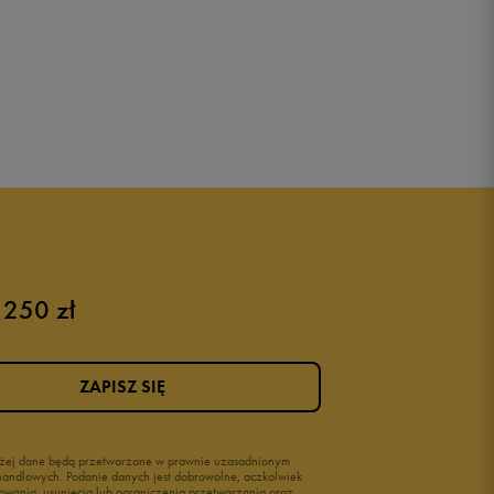
 250 zł
ZAPISZ SIĘ
wyżej dane będą przetwarzane w prawnie uzasadnionym
i handlowych. Podanie danych jest dobrowolne, aczkolwiek
owania, usunięcia lub ograniczenia przetwarzania oraz