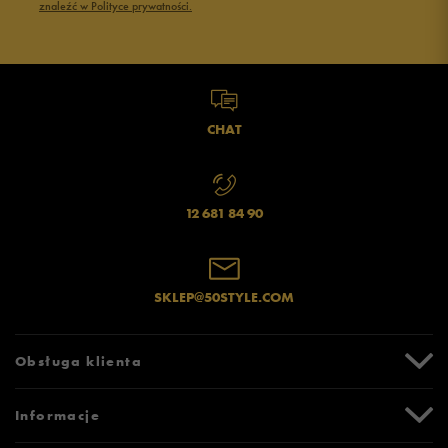
znaleźć w Polityce prywatności.
CHAT
12 681 84 90
SKLEP@50STYLE.COM
Obsługa klienta
Centrum Pomocy
Informacje
Zwroty i reklamacje