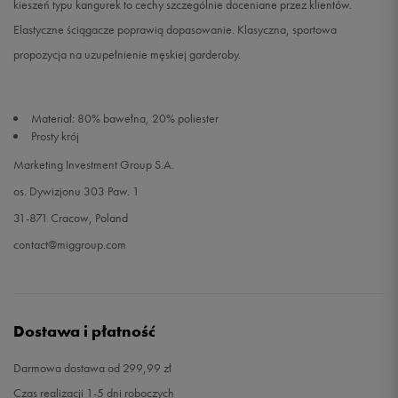
kieszeń typu kangurek to cechy szczególnie doceniane przez klientów.
Elastyczne ściągacze poprawią dopasowanie. Klasyczna, sportowa
propozycja na uzupełnienie męskiej garderoby.
Materiał: 80% bawełna, 20% poliester
Prosty krój
Marketing Investment Group S.A.
os. Dywizjonu 303 Paw. 1
31-871 Cracow, Poland
contact@miggroup.com
Dostawa i płatność
Darmowa dostawa od 299,99 zł
Czas realizacji 1-5 dni roboczych