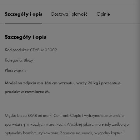
Szczegóły i opis
Dostawa i płatność
Opinie
M
Powiadom o dostępności
XXL
Powiadom o dostępności
Szczegóły i opis
Kod produktu:
CFVBLM03002
Kategoria:
Bluzy
Płeć:
Męskie
Model na zdjęciu ma 186 cm wzrostu, waży 75 kg i prezentuje
produkt w rozmiarze M.
Męska bluza BRAB od marki Confront. Ciepła i wytrzymała znakomicie
sparwdzi się w każdych warunkach. Wysokiej jakości materiały zadbają o
optymalny komfort użytkowania. Zapięcie na suwak, wygodny kaptur i