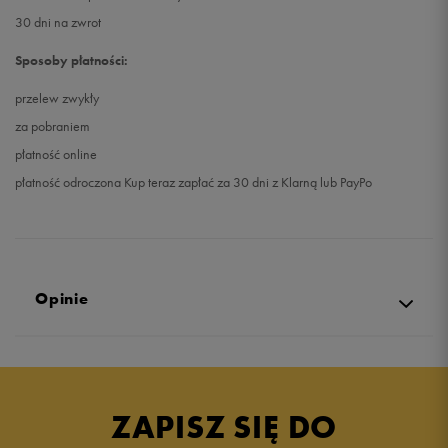
30 dni na zwrot
Sposoby płatności:
przelew zwykły
za pobraniem
płatność online
płatność odroczona Kup teraz zapłać za 30 dni z Klarną lub PayPo
Opinie
Produkt nie posiada recenzji
ZAPISZ SIĘ DO