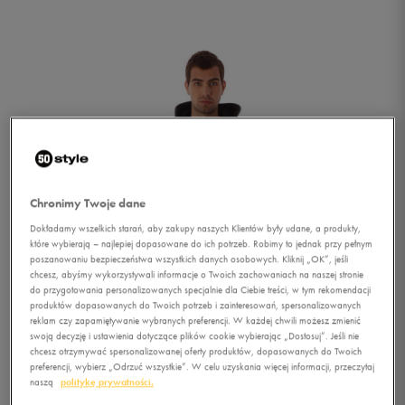
Chronimy Twoje dane
Dokładamy wszelkich starań, aby zakupy naszych Klientów były udane, a produkty,
które wybierają – najlepiej dopasowane do ich potrzeb. Robimy to jednak przy pełnym
poszanowaniu bezpieczeństwa wszystkich danych osobowych. Kliknij „OK”, jeśli
chcesz, abyśmy wykorzystywali informacje o Twoich zachowaniach na naszej stronie
do przygotowania personalizowanych specjalnie dla Ciebie treści, w tym rekomendacji
produktów dopasowanych do Twoich potrzeb i zainteresowań, spersonalizowanych
reklam czy zapamiętywanie wybranych preferencji. W każdej chwili możesz zmienić
swoją decyzję i ustawienia dotyczące plików cookie wybierając „Dostosuj”. Jeśli nie
1/4
chcesz otrzymywać spersonalizowanej oferty produktów, dopasowanych do Twoich
preferencji, wybierz „Odrzuć wszystkie”. W celu uzyskania więcej informacji, przeczytaj
naszą
politykę prywatności.