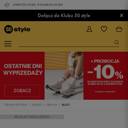
ZWROT DO 30 DNI. W KLUBIE DO 60 DNI.
×
Dołącz do Klubu 50 style
STRONA GŁÓWNA
MĘSKIE
UBRANIA
BLUZY
PRODUKT NIEDOSTĘPNY