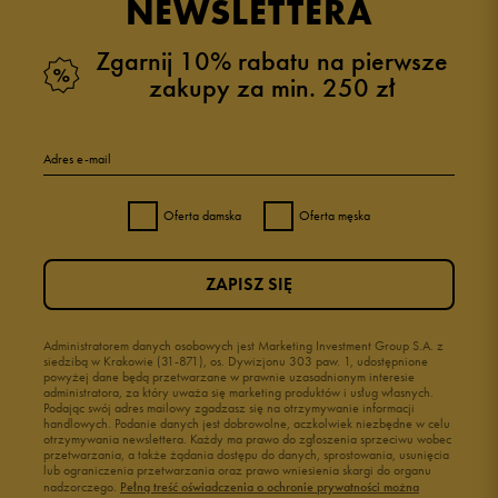
NEWSLETTERA
Zgarnij 10% rabatu na pierwsze
zakupy za min. 250 zł
Adres e-mail
Oferta damska
Oferta męska
ZAPISZ SIĘ
Administratorem danych osobowych jest Marketing Investment Group S.A. z
siedzibą w Krakowie (31-871), os. Dywizjonu 303 paw. 1, udostępnione
powyżej dane będą przetwarzane w prawnie uzasadnionym interesie
administratora, za który uważa się marketing produktów i usług własnych.
Podając swój adres mailowy zgadzasz się na otrzymywanie informacji
handlowych. Podanie danych jest dobrowolne, aczkolwiek niezbędne w celu
otrzymywania newslettera. Każdy ma prawo do zgłoszenia sprzeciwu wobec
przetwarzania, a także żądania dostępu do danych, sprostowania, usunięcia
lub ograniczenia przetwarzania oraz prawo wniesienia skargi do organu
nadzorczego.
Pełną treść oświadczenia o ochronie prywatności można