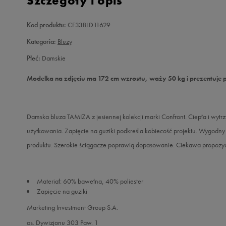
Szczegóły i opis
Kod produktu:
CF33BLD11629
Kategoria:
Bluzy
Płeć:
Damskie
Modelka na zdjęciu ma 172 cm wzrostu, waży 50 kg i prezentuje 
Damska bluza TAMIZA z jesiennej kolekcji marki Confront. Ciepła i wyt
użytkowania. Zapięcie na guziki podkreśla kobiecość projektu. Wygodny 
produktu. Szerokie ściągacze poprawią dopasowanie. Ciekawa propozycja
Materiał: 60% bawełna, 40% poliester
Zapięcie na guziki
Marketing Investment Group S.A.
os. Dywizjonu 303 Paw. 1