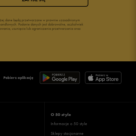
wyżej dane będą przetwarzane w prawnie uzasadnionym
i handlowych. Podanie danych jest dobrowolne, aczkolwiek
owania, usunięcia lub ograniczenia przetwarzania oraz
Pobierz aplikację
O 50 style
Informacje o 50 style
Sklepy stacjonarne