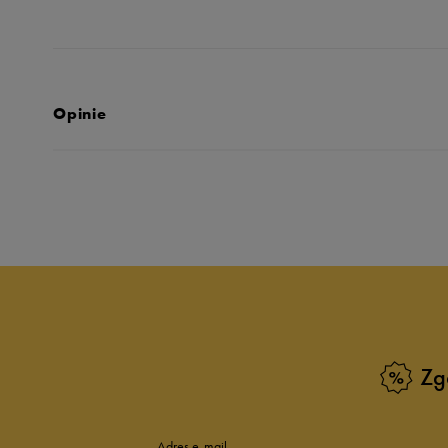
Opinie
Produkt nie posia
Zg
Adres e-mail