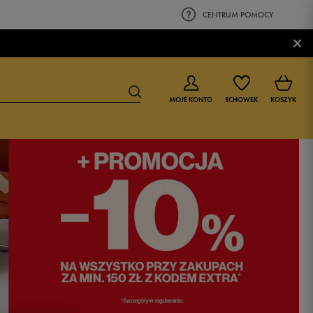
CENTRUM POMOCY
×
MOJE KONTO
SCHOWEK
KOSZYK
BUTY DLA CHŁOPCA
BUTY DLA DZIEWCZYNKI
0-4 lat
0-4 lat
4-8 lat
4-8 lat
9-16 lat
9-16 lat