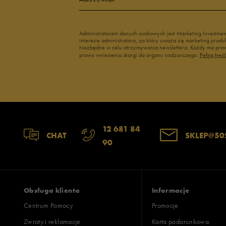
Administratorem danych osobowych jest Marketing Investme
interesie administratora, za który uważa się marketing pro
niezbędne w celu otrzymywania newslettera. Każdy ma prawo
prawo wniesienia skargi do organu nadzorczego.
Pełną treś
12 681 84
CHAT
SKLEP@50
90
Obsługa klienta
Informacje
Centrum Pomocy
Promocje
Zwroty i reklamacje
Karta podarunkowa