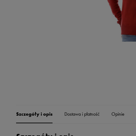
Skechers
Timberland
Umbro
Under Armour
Up8
U.S. Polo ASSN.
Vans
Szczegóły i opis
Dostawa i płatność
Opinie