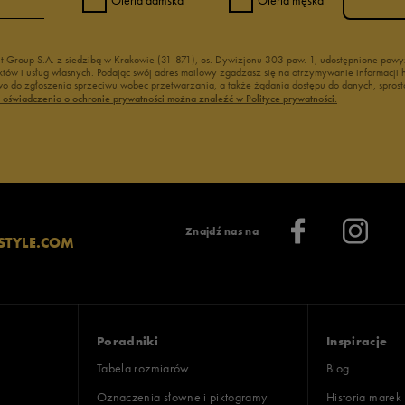
nt Group S.A. z siedzibą w Krakowie (31-871), os. Dywizjonu 303 paw. 1, udostępnione po
duktów i usług własnych. Podając swój adres mailowy zgadzasz się na otrzymywanie informacj
 do zgłoszenia sprzeciwu wobec przetwarzania, a także żądania dostępu do danych, sprost
ć oświadczenia o ochronie prywatności można znaleźć w Polityce prywatności.
Znajdź nas na
STYLE.COM
Poradniki
Inspiracje
Tabela rozmiarów
Blog
Oznaczenia słowne i piktogramy
Historia marek