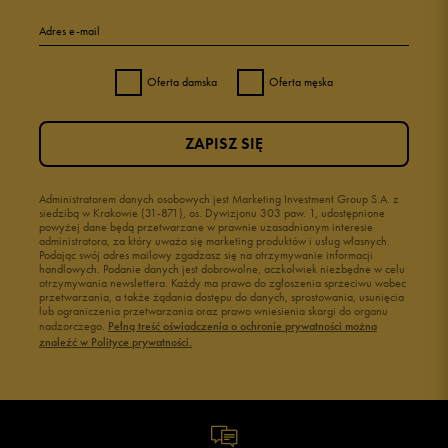
Adres e-mail
Oferta damska
Oferta męska
ZAPISZ SIĘ
Administratorem danych osobowych jest Marketing Investment Group S.A. z
siedzibą w Krakowie (31-871), os. Dywizjonu 303 paw. 1, udostępnione
powyżej dane będą przetwarzane w prawnie uzasadnionym interesie
administratora, za który uważa się marketing produktów i usług własnych.
Podając swój adres mailowy zgadzasz się na otrzymywanie informacji
handlowych. Podanie danych jest dobrowolne, aczkolwiek niezbędne w celu
otrzymywania newslettera. Każdy ma prawo do zgłoszenia sprzeciwu wobec
przetwarzania, a także żądania dostępu do danych, sprostowania, usunięcia
lub ograniczenia przetwarzania oraz prawo wniesienia skargi do organu
nadzorczego.
Pełną treść oświadczenia o ochronie prywatności można
znaleźć w Polityce prywatności.