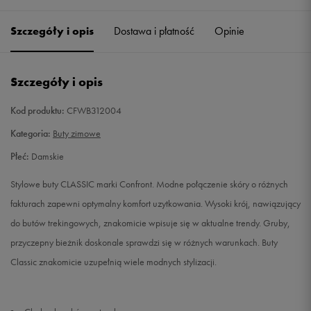
36
23 cm
Powiadom o dostępności
Szczegóły i opis
Dostawa i płatność
Opinie
37
23,5 cm
Powiadom o dostępności
Szczegóły i opis
38
24 cm
Powiadom o dostępności
Kod produktu:
CFWB312004
39
25 cm
Powiadom o dostępności
Kategoria:
Buty zimowe
Płeć:
Damskie
40
25,5 cm
Powiadom o dostępności
Stylowe buty CLASSIC marki Confront. Modne połączenie skóry o różnych
41
26 cm
Powiadom o dostępności
fakturach zapewni optymalny komfort uzytkowania. Wysoki krój, nawiązujący
do butów trekingowych, znakomicie wpisuje się w aktualne trendy. Gruby,
przyczepny bieżnik doskonale sprawdzi się w różnych warunkach. Buty
Classic znakomicie uzupełnią wiele modnych stylizacji.