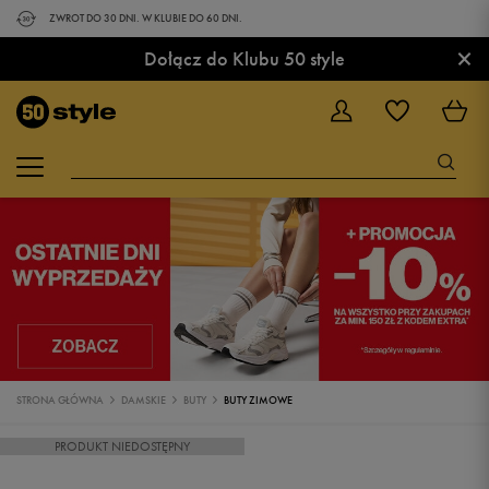
ZWROT DO 30 DNI. W KLUBIE DO 60 DNI.
×
Dołącz do Klubu 50 style
STRONA GŁÓWNA
DAMSKIE
BUTY
BUTY ZIMOWE
PRODUKT NIEDOSTĘPNY