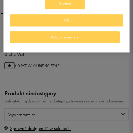
Dostosuj
OK
CONFRONT CLASSIC
Odrzuć wszystkie
0.0
(
0
)
0
zł
z Vat
+ 0 PKT W
KLUBIE 50 STYLE
Produkt niedostępny
Jeśli artykuł będzie ponownie dostępny, otrzymasz od nas powiadomienie.
Wybierz rozmiar
Sprawdź dostępność w salonach
Rozmiary EU
Rozmiary US