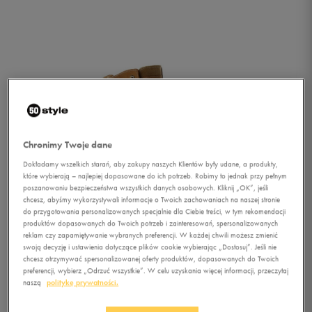
Chronimy Twoje dane
Dokładamy wszelkich starań, aby zakupy naszych Klientów były udane, a produkty,
które wybierają – najlepiej dopasowane do ich potrzeb. Robimy to jednak przy pełnym
poszanowaniu bezpieczeństwa wszystkich danych osobowych. Kliknij „OK”, jeśli
chcesz, abyśmy wykorzystywali informacje o Twoich zachowaniach na naszej stronie
do przygotowania personalizowanych specjalnie dla Ciebie treści, w tym rekomendacji
produktów dopasowanych do Twoich potrzeb i zainteresowań, spersonalizowanych
reklam czy zapamiętywanie wybranych preferencji. W każdej chwili możesz zmienić
swoją decyzję i ustawienia dotyczące plików cookie wybierając „Dostosuj”. Jeśli nie
chcesz otrzymywać spersonalizowanej oferty produktów, dopasowanych do Twoich
1/4
preferencji, wybierz „Odrzuć wszystkie”. W celu uzyskania więcej informacji, przeczytaj
naszą
politykę prywatności.