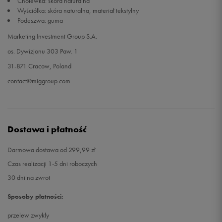
Cholewka: skóra naturalna
Wyściółka: skóra naturalna, materiał tekstylny
Podeszwa: guma
Marketing Investment Group S.A.
os. Dywizjonu 303 Paw. 1
31-871 Cracow, Poland
contact@miggroup.com
Dostawa i płatność
Darmowa dostawa od 299,99 zł
Czas realizacji 1-5 dni roboczych
30 dni na zwrot
Sposoby płatności:
przelew zwykły