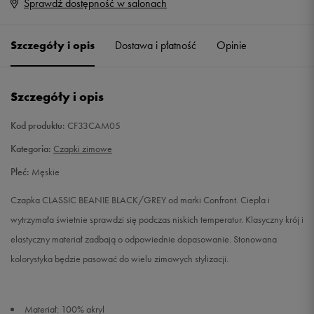
Sprawdź dostępność w salonach
ONE SIZE
Powiadom o dostępności
Szczegóły i opis
Dostawa i płatność
Opinie
Szczegóły i opis
Kod produktu:
CF33CAM05
Kategoria:
Czapki zimowe
Płeć:
Męskie
Czapka CLASSIC BEANIE BLACK/GREY od marki Confront. Ciepła i
wytrzymała świetnie sprawdzi się podczas niskich temperatur. Klasyczny krój i
elastyczny materiał zadbają o odpowiednie dopasowanie. Stonowana
kolorystyka będzie pasować do wielu zimowych stylizacji.
Materiał: 100% akryl