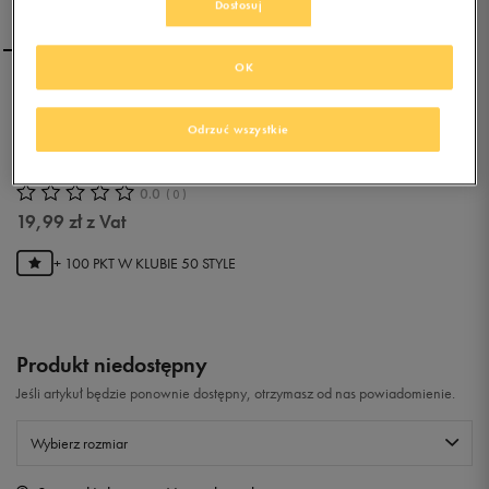
Dostosuj
OK
CONFRONT CZAPKA Z
CLASSIC BEANIE
Odrzuć wszystkie
BLACK/GREY
0.0
(
0
)
19,99
zł
z Vat
+ 100 PKT W
KLUBIE 50 STYLE
Produkt niedostępny
Jeśli artykuł będzie ponownie dostępny, otrzymasz od nas powiadomienie.
Wybierz rozmiar