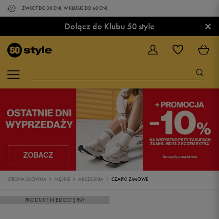
ZWROT DO 30 DNI. W KLUBIE DO 60 DNI.
×
Dołącz do Klubu 50 style
STRONA GŁÓWNA
MĘSKIE
AKCESORIA
CZAPKI ZIMOWE
PRODUKT NIEDOSTĘPNY