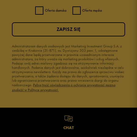
Oferta damska
Oferta męska
ZAPISZ SIĘ
Administratorem danych osobowych jest Marketing Investment Group S.A. z
siedzibą w Krakowie (31-871), os. Dywizjonu 303 paw. 1, udostępnione
powyżej dane będą przetwarzane w prawnie uzasadnionym interesie
administratora, za który uważa się marketing produktów i usług własnych.
Podając swój adres mailowy zgadzasz się na otrzymywanie informacji
handlowych. Podanie danych jest dobrowolne, aczkolwiek niezbędne w celu
otrzymywania newslettera. Każdy ma prawo do zgłoszenia sprzeciwu wobec
przetwarzania, a także żądania dostępu do danych, sprostowania, usunięcia
lub ograniczenia przetwarzania oraz prawo wniesienia skargi do organu
nadzorczego.
Pełną treść oświadczenia o ochronie prywatności można
znaleźć w Polityce prywatności.
CHAT