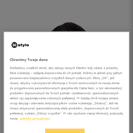
Chronimy Twoje dane
Dokładamy wszelkich starań, aby zakupy naszych Klientów były udane, a produkty,
które wybierają – najlepiej dopasowane do ich potrzeb. Robimy to jednak przy pełnym
poszanowaniu bezpieczeństwa wszystkich danych osobowych. Kliknij „OK”, jeśli
chcesz, abyśmy wykorzystywali informacje o Twoich zachowaniach na naszej stronie
do przygotowania personalizowanych specjalnie dla Ciebie treści, w tym rekomendacji
produktów dopasowanych do Twoich potrzeb i zainteresowań, spersonalizowanych
reklam czy zapamiętywanie wybranych preferencji. W każdej chwili możesz zmienić
swoją decyzję i ustawienia dotyczące plików cookie wybierając „Dostosuj”. Jeśli nie
chcesz otrzymywać spersonalizowanej oferty produktów, dopasowanych do Twoich
1/2
preferencji, wybierz „Odrzuć wszystkie”. W celu uzyskania więcej informacji, przeczytaj
naszą
politykę prywatności.