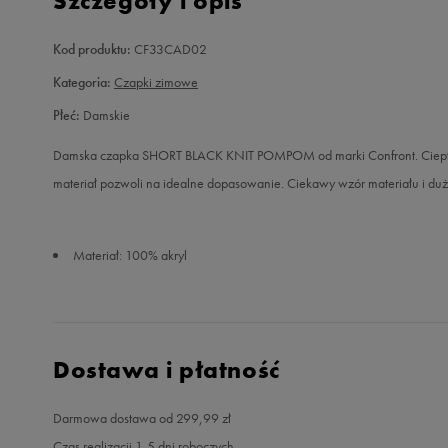
Szczegóły i opis
Kod produktu:
CF33CAD02
Kategoria:
Czapki zimowe
Płeć:
Damskie
Damska czapka SHORT BLACK KNIT POMPOM od marki Confront. Ciepła i 
materiał pozwoli na idealne dopasowanie. Ciekawy wzór materiału i d
Materiał: 100% akryl
Dostawa i płatność
Darmowa dostawa od 299,99 zł
Czas realizacji 1-5 dni roboczych