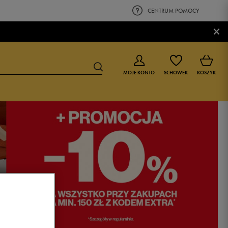
CENTRUM POMOCY
×
MOJE KONTO
SCHOWEK
KOSZYK
BUTY DLA CHŁOPCA
BUTY DLA DZIEWCZYNKI
0-4 lat
0-4 lat
4-8 lat
4-8 lat
9-16 lat
9-16 lat