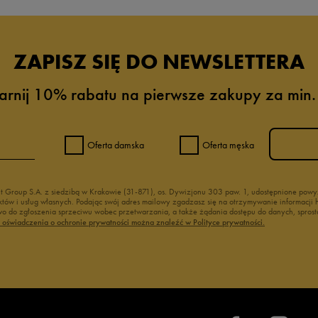
ZAPISZ SIĘ DO NEWSLETTERA
arnij 10% rabatu na pierwsze zakupy za min.
Oferta damska
Oferta męska
nt Group S.A. z siedzibą w Krakowie (31-871), os. Dywizjonu 303 paw. 1, udostępnione po
duktów i usług własnych. Podając swój adres mailowy zgadzasz się na otrzymywanie informacj
 do zgłoszenia sprzeciwu wobec przetwarzania, a także żądania dostępu do danych, sprost
ć oświadczenia o ochronie prywatności można znaleźć w Polityce prywatności.