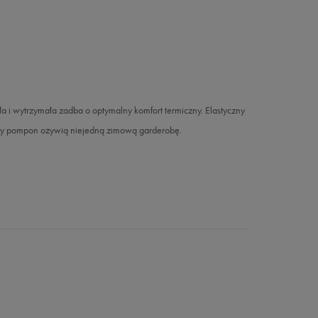
wytrzymała zadba o optymalny komfort termiczny. Elastyczny
uży pompon ożywią niejedną zimową garderobę.