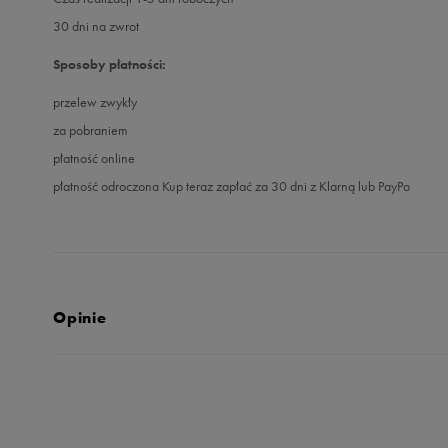
30 dni na zwrot
Sposoby płatności:
przelew zwykły
za pobraniem
płatność online
płatność odroczona Kup teraz zapłać za 30 dni z Klarną lub PayPo
Opinie
Produkt nie posia