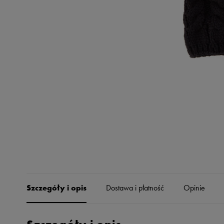
Skechers
Timberland
Umbro
Under Armour
Up8
U.S. Polo ASSN.
Vans
Szczegóły i opis
Dostawa i płatność
Opinie