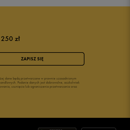
 250 zł
ZAPISZ SIĘ
wyżej dane będą przetwarzane w prawnie uzasadnionym
i handlowych. Podanie danych jest dobrowolne, aczkolwiek
owania, usunięcia lub ograniczenia przetwarzania oraz