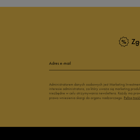
Zg
Adres e-mail
Administratorem danych osobowych jest Marketing Investme
interesie administratora, za który uważa się marketing pro
niezbędne w celu otrzymywania newslettera. Każdy ma prawo
prawo wniesienia skargi do organu nadzorczego.
Pełną treś