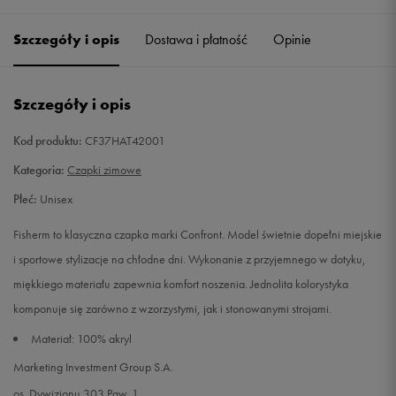
Szczegóły i opis
Dostawa i płatność
Opinie
ONE SIZE
Powiadom o dostępności
36/39
Powiadom o dostępności
Szczegóły i opis
41/44
Powiadom o dostępności
Kod produktu:
CF37HAT42001
Kategoria:
Czapki zimowe
M
Powiadom o dostępności
Płeć:
Unisex
Fisherm to klasyczna czapka marki Confront. Model świetnie dopełni miejskie
i sportowe stylizacje na chłodne dni. Wykonanie z przyjemnego w dotyku,
miękkiego materiału zapewnia komfort noszenia. Jednolita kolorystyka
komponuje się zarówno z wzorzystymi, jak i stonowanymi strojami.
Materiał: 100% akryl
Marketing Investment Group S.A.
os. Dywizjonu 303 Paw. 1