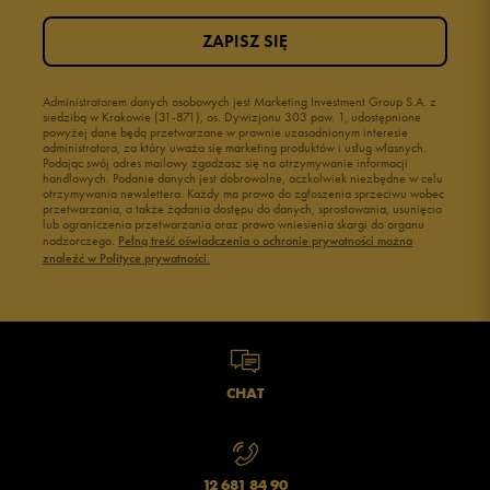
ZAPISZ SIĘ
Administratorem danych osobowych jest Marketing Investment Group S.A. z
siedzibą w Krakowie (31-871), os. Dywizjonu 303 paw. 1, udostępnione
powyżej dane będą przetwarzane w prawnie uzasadnionym interesie
administratora, za który uważa się marketing produktów i usług własnych.
Podając swój adres mailowy zgadzasz się na otrzymywanie informacji
handlowych. Podanie danych jest dobrowolne, aczkolwiek niezbędne w celu
otrzymywania newslettera. Każdy ma prawo do zgłoszenia sprzeciwu wobec
przetwarzania, a także żądania dostępu do danych, sprostowania, usunięcia
lub ograniczenia przetwarzania oraz prawo wniesienia skargi do organu
nadzorczego.
Pełną treść oświadczenia o ochronie prywatności można
znaleźć w Polityce prywatności.
CHAT
12 681 84 90