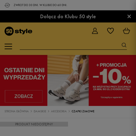
ZWROT DO 30 DNI. W KLUBIE DO 60 DNI.
×
Dołącz do Klubu 50 style
STRONA GŁÓWNA
DAMSKIE
AKCESORIA
CZAPKI ZIMOWE
PRODUKT NIEDOSTĘPNY