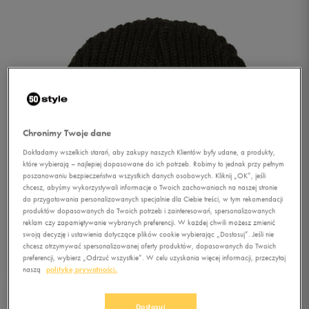
Chronimy Twoje dane
Dokładamy wszelkich starań, aby zakupy naszych Klientów były udane, a produkty,
które wybierają – najlepiej dopasowane do ich potrzeb. Robimy to jednak przy pełnym
poszanowaniu bezpieczeństwa wszystkich danych osobowych. Kliknij „OK”, jeśli
chcesz, abyśmy wykorzystywali informacje o Twoich zachowaniach na naszej stronie
do przygotowania personalizowanych specjalnie dla Ciebie treści, w tym rekomendacji
produktów dopasowanych do Twoich potrzeb i zainteresowań, spersonalizowanych
reklam czy zapamiętywanie wybranych preferencji. W każdej chwili możesz zmienić
swoją decyzję i ustawienia dotyczące plików cookie wybierając „Dostosuj”. Jeśli nie
chcesz otrzymywać spersonalizowanej oferty produktów, dopasowanych do Twoich
preferencji, wybierz „Odrzuć wszystkie”. W celu uzyskania więcej informacji, przeczytaj
1/2
naszą
politykę prywatności.
Dostosuj