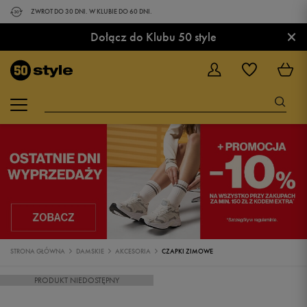
ZWROT DO 30 DNI. W KLUBIE DO 60 DNI.
×
Dołącz do Klubu 50 style
STRONA GŁÓWNA
DAMSKIE
AKCESORIA
CZAPKI ZIMOWE
PRODUKT NIEDOSTĘPNY