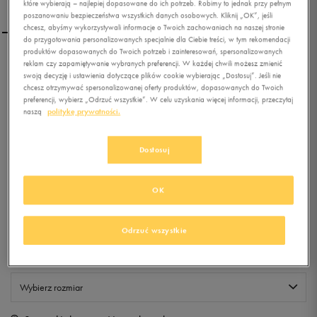
które wybierają – najlepiej dopasowane do ich potrzeb. Robimy to jednak przy pełnym
poszanowaniu bezpieczeństwa wszystkich danych osobowych. Kliknij „OK”, jeśli
chcesz, abyśmy wykorzystywali informacje o Twoich zachowaniach na naszej stronie
do przygotowania personalizowanych specjalnie dla Ciebie treści, w tym rekomendacji
produktów dopasowanych do Twoich potrzeb i zainteresowań, spersonalizowanych
CONFRONT CZAPKA
reklam czy zapamiętywanie wybranych preferencji. W każdej chwili możesz zmienić
swoją decyzję i ustawienia dotyczące plików cookie wybierając „Dostosuj”. Jeśli nie
ZIMOWA LOGAN NAVY
chcesz otrzymywać spersonalizowanej oferty produktów, dopasowanych do Twoich
705
preferencji, wybierz „Odrzuć wszystkie”. W celu uzyskania więcej informacji, przeczytaj
naszą
politykę prywatności.
0.0
(
0
)
19,99
zł
z Vat
Dostosuj
+ 100 PKT W
KLUBIE 50 STYLE
OK
Odrzuć wszystkie
Produkt niedostępny
Jeśli artykuł będzie ponownie dostępny, otrzymasz od nas powiadomienie.
Wybierz rozmiar