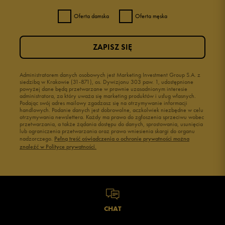
Oferta damska
Oferta męska
ZAPISZ SIĘ
Administratorem danych osobowych jest Marketing Investment Group S.A. z
siedzibą w Krakowie (31-871), os. Dywizjonu 303 paw. 1, udostępnione
powyżej dane będą przetwarzane w prawnie uzasadnionym interesie
administratora, za który uważa się marketing produktów i usług własnych.
Podając swój adres mailowy zgadzasz się na otrzymywanie informacji
handlowych. Podanie danych jest dobrowolne, aczkolwiek niezbędne w celu
otrzymywania newslettera. Każdy ma prawo do zgłoszenia sprzeciwu wobec
przetwarzania, a także żądania dostępu do danych, sprostowania, usunięcia
lub ograniczenia przetwarzania oraz prawo wniesienia skargi do organu
nadzorczego.
Pełną treść oświadczenia o ochronie prywatności można
znaleźć w Polityce prywatności.
CHAT