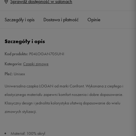
Sprawdź dostępność w salonach
ONE SIZE
Powiadom o dostępności
Szczegóły i opis
Dostawa i płatność
Opinie
Szczegóły i opis
Kod produktu:
P04LOGAN705UNI
Kategoria:
Czapki zimowe
Płeć:
Unisex
Uniwersalna czapka LOGAN od marki Confront. Wykonana z ciepłego i
elastycznego materiału zapewni komfort noszenia i dobre dopasowanie.
Klasyczny design i jednolita kolorystyka ułatwią dopasowanie do wielu
zimowych stylizacji.
Materiał: 100% akryl