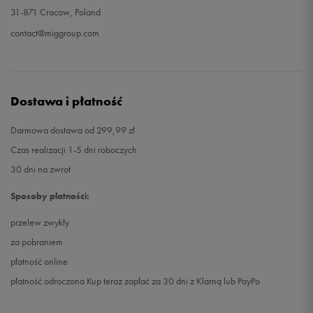
31-871 Cracow, Poland
contact@miggroup.com
Dostawa i płatność
Darmowa dostawa od 299,99 zł
Czas realizacji 1-5 dni roboczych
30 dni na zwrot
Sposoby płatności:
przelew zwykły
za pobraniem
płatność online
płatność odroczona Kup teraz zapłać za 30 dni z Klarną lub PayPo