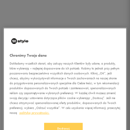
Chronimy Twoje dane
Dokładamy wszelkich starań, aby zakupy naszych Klientów były udane, a produkty,
które wybierają – najlepiej dopasowane do ich potrzeb. Robimy to jednak przy pełnym
poszanowaniu bezpieczeństwa wszystkich danych osobowych. Kliknij „OK”, jeśli
chcesz, abyśmy wykorzystywali informacje o Twoich zachowaniach na naszej stronie
do przygotowania personalizowanych specjalnie dla Ciebie treści, w tym rekomendacji
1/1
produktów dopasowanych do Twoich potrzeb i zainteresowań, spersonalizowanych
reklam czy zapamiętywanie wybranych preferencji. W każdej chwili możesz zmienić
swoją decyzję i ustawienia dotyczące plików cookie wybierając „Dostosuj”. Jeśli nie
chcesz otrzymywać spersonalizowanej oferty produktów, dopasowanych do Twoich
preferencji, wybierz „Odrzuć wszystkie”. W celu uzyskania więcej informacji, przeczytaj
naszą
politykę prywatności.
CONFRONT KURTKA
Dostosuj