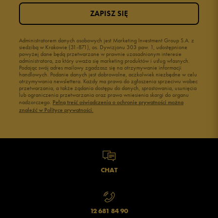
ZAPISZ SIĘ
Administratorem danych osobowych jest Marketing Investment Group S.A. z
siedzibą w Krakowie (31-871), os. Dywizjonu 303 paw. 1, udostępnione
powyżej dane będą przetwarzane w prawnie uzasadnionym interesie
administratora, za który uważa się marketing produktów i usług własnych.
Podając swój adres mailowy zgadzasz się na otrzymywanie informacji
handlowych. Podanie danych jest dobrowolne, aczkolwiek niezbędne w celu
otrzymywania newslettera. Każdy ma prawo do zgłoszenia sprzeciwu wobec
przetwarzania, a także żądania dostępu do danych, sprostowania, usunięcia
lub ograniczenia przetwarzania oraz prawo wniesienia skargi do organu
nadzorczego.
Pełną treść oświadczenia o ochronie prywatności można
znaleźć w Polityce prywatności.
CHAT
12 681 84 90