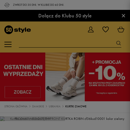
ZWROT DO 30 DNI. W KLUBIE DO 60 DNI.
×
Dołącz do Klubu 50 style
STRONA GŁÓWNA
DAMSKIE
UBRANIA
KURTKI ZIMOWE
PRODUKT NIEDOSTĘPNY