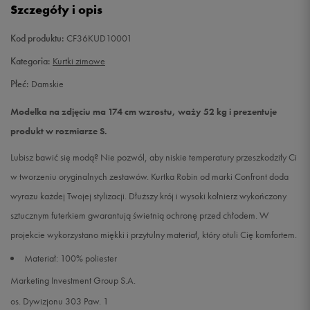
Szczegóły i opis
XL
Powiadom o dostępności
Kod produktu:
CF36KUD10001
Kategoria:
Kurtki zimowe
Płeć:
Damskie
Modelka na zdjęciu ma 174 cm wzrostu, waży 52 kg i prezentuje
produkt w rozmiarze S.
Lubisz bawić się modą? Nie pozwól, aby niskie temperatury przeszkodziły Ci
w tworzeniu oryginalnych zestawów. Kurtka Robin od marki Confront doda
wyrazu każdej Twojej stylizacji. Dłuższy krój i wysoki kołnierz wykończony
sztucznym futerkiem gwarantują świetnią ochronę przed chłodem. W
projekcie wykorzystano miękki i przytulny materiał, który otuli Cię komfortem.
Materiał: 100% poliester
Marketing Investment Group S.A.
os. Dywizjonu 303 Paw. 1