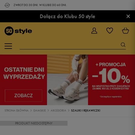
ZWROT DO 30 DNI. W KLUBIE DO 60 DNI.
×
Dołącz do Klubu 50 style
STRONA GŁÓWNA
DAMSKIE
AKCESORIA
SZALIKI I RĘKAWICZKI
PRODUKT NIEDOSTĘPNY