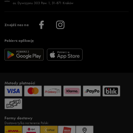
os. Dywizjonu 303 Paw. 1, 31-871 Kraków
Więcej >
Klub 50 style
Regulamin sklepu 50 style
Praca
Regulamin aplikacji 50 style
Informacje o firmie
Więcej regulaminów >
Znajdź nas na
Pobierz aplikację
Metody płatności
Formy dostawy
Dostawa tylko na terenie Polski