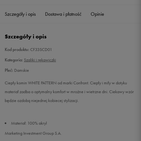
Szczegóły i opis
Dostawa i płatność
Opinie
Szczegóły i opis
Kod produktu:
CF33SCD01
Kategoria:
Szaliki i rękawiczki
Płeć:
Damskie
Ciepły komin WHITE PATTERN od marki Confront. Ciepły i miły w dotyku
materiał zadba o optymalny komfort w mroźne i wietrzne dni. Ciekawy wzór
będzie ozdobą niejednej kobiecej stylizacji.
Materiał: 100% akryl
Marketing Investment Group S.A.