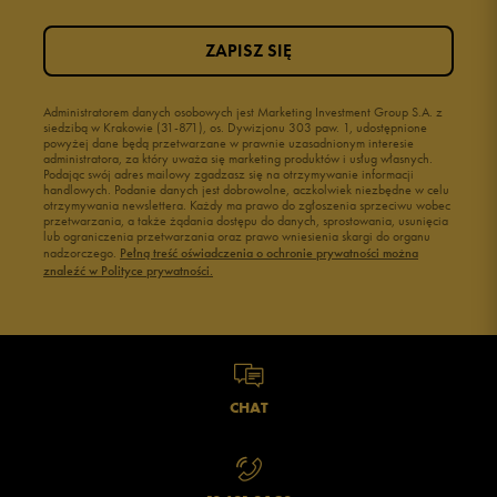
ZAPISZ SIĘ
Administratorem danych osobowych jest Marketing Investment Group S.A. z
siedzibą w Krakowie (31-871), os. Dywizjonu 303 paw. 1, udostępnione
powyżej dane będą przetwarzane w prawnie uzasadnionym interesie
administratora, za który uważa się marketing produktów i usług własnych.
Podając swój adres mailowy zgadzasz się na otrzymywanie informacji
handlowych. Podanie danych jest dobrowolne, aczkolwiek niezbędne w celu
otrzymywania newslettera. Każdy ma prawo do zgłoszenia sprzeciwu wobec
przetwarzania, a także żądania dostępu do danych, sprostowania, usunięcia
lub ograniczenia przetwarzania oraz prawo wniesienia skargi do organu
nadzorczego.
Pełną treść oświadczenia o ochronie prywatności można
znaleźć w Polityce prywatności.
CHAT