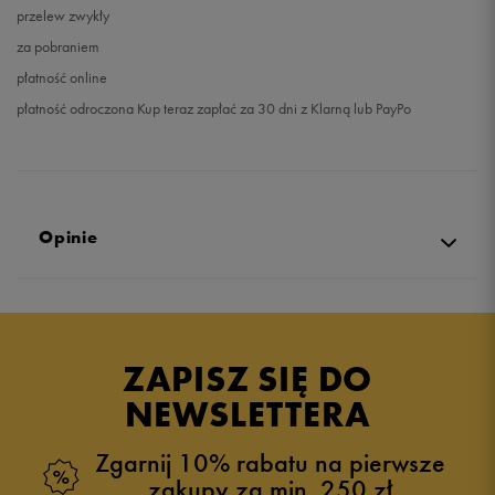
przelew zwykły
za pobraniem
płatność online
płatność odroczona Kup teraz zapłać za 30 dni z Klarną lub PayPo
Opinie
Produkt nie posiada recenzji
ZAPISZ SIĘ DO
NEWSLETTERA
Zgarnij 10% rabatu na pierwsze
zakupy za min. 250 zł