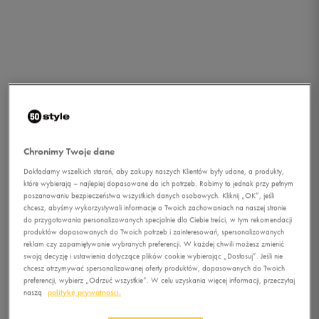
Chronimy Twoje dane
Dokładamy wszelkich starań, aby zakupy naszych Klientów były udane, a produkty,
które wybierają – najlepiej dopasowane do ich potrzeb. Robimy to jednak przy pełnym
poszanowaniu bezpieczeństwa wszystkich danych osobowych. Kliknij „OK”, jeśli
chcesz, abyśmy wykorzystywali informacje o Twoich zachowaniach na naszej stronie
do przygotowania personalizowanych specjalnie dla Ciebie treści, w tym rekomendacji
produktów dopasowanych do Twoich potrzeb i zainteresowań, spersonalizowanych
reklam czy zapamiętywanie wybranych preferencji. W każdej chwili możesz zmienić
swoją decyzję i ustawienia dotyczące plików cookie wybierając „Dostosuj”. Jeśli nie
chcesz otrzymywać spersonalizowanej oferty produktów, dopasowanych do Twoich
1/5
preferencji, wybierz „Odrzuć wszystkie”. W celu uzyskania więcej informacji, przeczytaj
naszą
politykę prywatności.