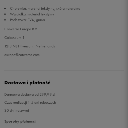
Cholewka: materiał tekstylny, skóra naturalna
Wyściółka: materiał tekstylny
Podeszwa: EVA, guma
Converse Europe B.V.
Colosseum 1
1213 NL Hilversum, Netherlands
europe@converse.com
Dostawa i płatność
Darmowa dostawa od 299,99 zł
Czas realizacji 1-5 dni roboczych
30 dni na zwrot
Sposoby płatności: