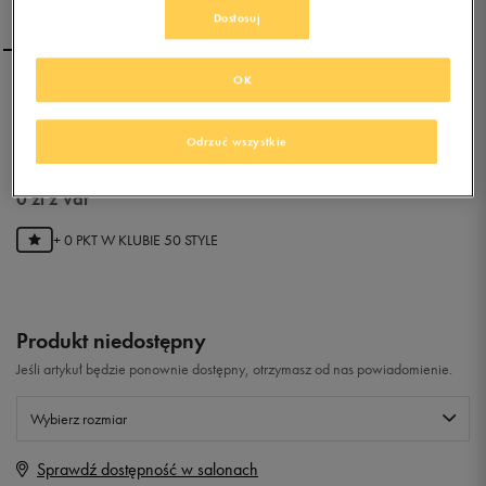
Dostosuj
OK
CONVERSE ARIZONA
RACER
Odrzuć wszystkie
0.0
(
0
)
0
zł
z Vat
+ 0 PKT W
KLUBIE 50 STYLE
Produkt niedostępny
Jeśli artykuł będzie ponownie dostępny, otrzymasz od nas powiadomienie.
Wybierz rozmiar
Sprawdź dostępność w salonach
Rozmiary EU
Rozmiary US