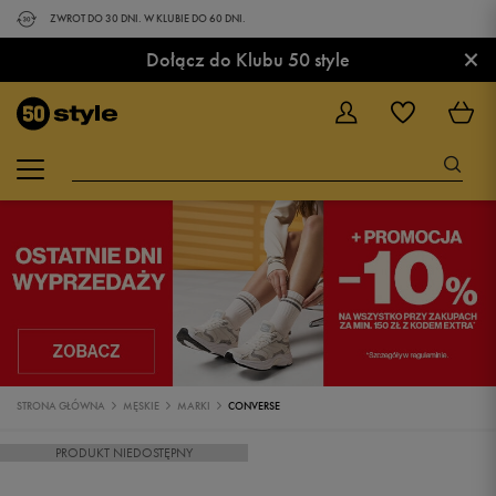
ZWROT DO 30 DNI. W KLUBIE DO 60 DNI.
×
Dołącz do Klubu 50 style
STRONA GŁÓWNA
MĘSKIE
MARKI
CONVERSE
PRODUKT NIEDOSTĘPNY