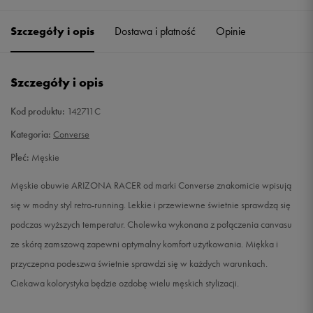
41
26 cm
Powiadom o dostępności
Szczegóły i opis
Dostawa i płatność
Opinie
42
26,5 cm
Powiadom o dostępności
Szczegóły i opis
42,5
27 cm
Powiadom o dostępności
Kod produktu:
142711C
43
27,5 cm
Powiadom o dostępności
Kategoria:
Converse
Płeć:
Męskie
44
28 cm
Powiadom o dostępności
Męskie obuwie ARIZONA RACER od marki Converse znakomicie wpisują
44,5
28,5 cm
Powiadom o dostępności
się w modny styl retro-running. Lekkie i przewiewne świetnie sprawdzą się
podczas wyższych temperatur. Cholewka wykonana z połączenia canvasu
45
29 cm
Powiadom o dostępności
ze skórą zamszową zapewni optymalny komfort użytkowania. Miękka i
przyczepna podeszwa świetnie sprawdzi się w każdych warunkach.
Ciekawa kolorystyka będzie ozdobę wielu męskich stylizacji.