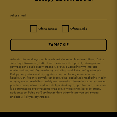
Adres e-mail
Oferta damska
Oferta męska
ZAPISZ SIĘ
Administratorem danych osobowych jest Marketing Investment Group S.A. z
siedzibą w Krakowie (31-871), os. Dywizjonu 303 paw. 1, udostępnione
powyżej dane będą przetwarzane w prawnie uzasadnionym interesie
administratora, za który uważa się marketing produktów i usług własnych.
Podając swój adres mailowy zgadzasz się na otrzymywanie informacji
handlowych. Podanie danych jest dobrowolne, aczkolwiek niezbędne w celu
otrzymywania newslettera. Każdy ma prawo do zgłoszenia sprzeciwu wobec
przetwarzania, a także żądania dostępu do danych, sprostowania, usunięcia
lub ograniczenia przetwarzania oraz prawo wniesienia skargi do organu
nadzorczego.
Pełną treść oświadczenia o ochronie prywatności można
znaleźć w Polityce prywatności.