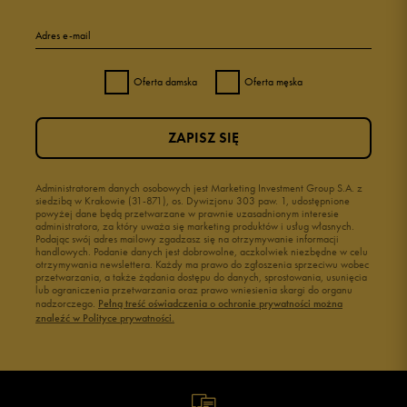
Adres e-mail
Oferta damska
Oferta męska
ZAPISZ SIĘ
Administratorem danych osobowych jest Marketing Investment Group S.A. z
siedzibą w Krakowie (31-871), os. Dywizjonu 303 paw. 1, udostępnione
powyżej dane będą przetwarzane w prawnie uzasadnionym interesie
administratora, za który uważa się marketing produktów i usług własnych.
Podając swój adres mailowy zgadzasz się na otrzymywanie informacji
handlowych. Podanie danych jest dobrowolne, aczkolwiek niezbędne w celu
otrzymywania newslettera. Każdy ma prawo do zgłoszenia sprzeciwu wobec
przetwarzania, a także żądania dostępu do danych, sprostowania, usunięcia
lub ograniczenia przetwarzania oraz prawo wniesienia skargi do organu
nadzorczego.
Pełną treść oświadczenia o ochronie prywatności można
znaleźć w Polityce prywatności.