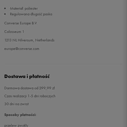
Materiał: poliester
Regulowana długość paska
Converse Europe B.V.
Colosseum 1
1213 NL Hilversum, Netherlands
europe@converse.com
Dostawa i płatność
Darmowa dostawa od 299,99 zł
Czas realizacji 1-5 dni roboczych
30 dni na zwrot
Sposoby płatności:
przelew zwykły