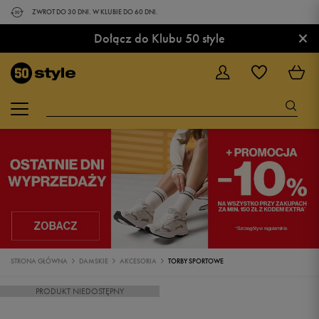
ZWROT DO 30 DNI. W KLUBIE DO 60 DNI.
×
Dołącz do Klubu 50 style
STRONA GŁÓWNA
DAMSKIE
AKCESORIA
TORBY SPORTOWE
PRODUKT NIEDOSTĘPNY