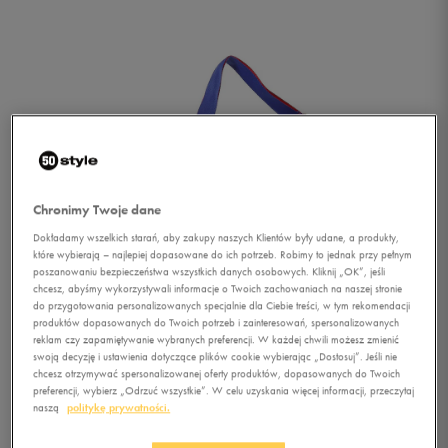
Chronimy Twoje dane
Dokładamy wszelkich starań, aby zakupy naszych Klientów były udane, a produkty,
które wybierają – najlepiej dopasowane do ich potrzeb. Robimy to jednak przy pełnym
poszanowaniu bezpieczeństwa wszystkich danych osobowych. Kliknij „OK”, jeśli
chcesz, abyśmy wykorzystywali informacje o Twoich zachowaniach na naszej stronie
do przygotowania personalizowanych specjalnie dla Ciebie treści, w tym rekomendacji
produktów dopasowanych do Twoich potrzeb i zainteresowań, spersonalizowanych
reklam czy zapamiętywanie wybranych preferencji. W każdej chwili możesz zmienić
swoją decyzję i ustawienia dotyczące plików cookie wybierając „Dostosuj”. Jeśli nie
chcesz otrzymywać spersonalizowanej oferty produktów, dopasowanych do Twoich
1/5
preferencji, wybierz „Odrzuć wszystkie”. W celu uzyskania więcej informacji, przeczytaj
naszą
politykę prywatności.