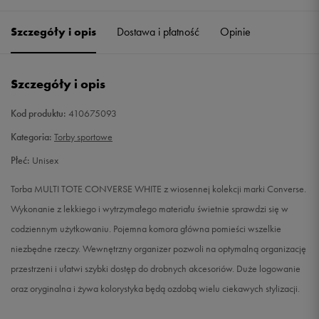
Szczegóły i opis
Dostawa i płatność
Opinie
Szczegóły i opis
Kod produktu:
410675093
Kategoria:
Torby sportowe
Płeć:
Unisex
Torba MULTI TOTE CONVERSE WHITE z wiosennej kolekcji marki Converse.
Wykonanie z lekkiego i wytrzymałego materiału świetnie sprawdzi się w
codziennym użytkowaniu. Pojemna komora główna pomieści wszelkie
niezbędne rzeczy. Wewnętrzny organizer pozwoli na optymalną organizację
przestrzeni i ułatwi szybki dostęp do drobnych akcesoriów. Duże logowanie
oraz oryginalna i żywa kolorystyka będą ozdobą wielu ciekawych stylizacji.